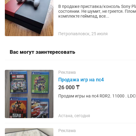
В продаже приставка/консоль Sony Pl
состоянии. Не шумит, не греется. Пломба на месте. Прошита. Установлено много игр. В
комплекте геймпад, все...
Петропавловск, 25 июля
Вас могут заинтересовать
Реклама
Продажа игр на пс4
26 000 ₸
Продам игры на пс4 RDR2. 11000 . LDC
Астана, сегодня
Реклама