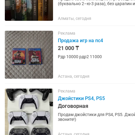
(буквально 2–ю-3 раза), без царапин и пов
Assassin’s Creed Valhalla -...
Алматы, сегодня
Реклама
Продажа игр на пс4
21 000 ₸
Рдр 10000 рдр2 11000
Астана, сегодня
Реклама
Джойстики PS4, PS5
Договорная
Продам джойстики для PS4, PS5. Джой
звоните!)
Астана, сегодня