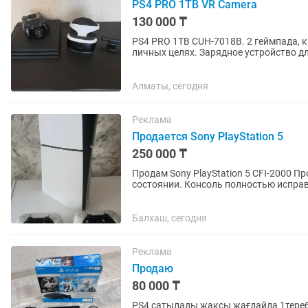
PS4 PRO 1TB VR Camera
130 000 ₸
PS4 PRO 1TB CUH-7018B. 2 геймпада, к
личных целях. Зарядное устройство д
Алматы, сегодня
Реклама
Продается Sony PlayStation 5
250 000 ₸
Продам Sony PlayStation 5 CFI-2000 Продается Sony PlayStation 5 CFI-2000 в отличном
состоянии. Консоль полностью исправ
Использовалась аккуратно, не...
Балхаш, сегодня
Реклама
Продаю
80 000 ₸
PS4 сатылады жақсы жағдайда 1тереб