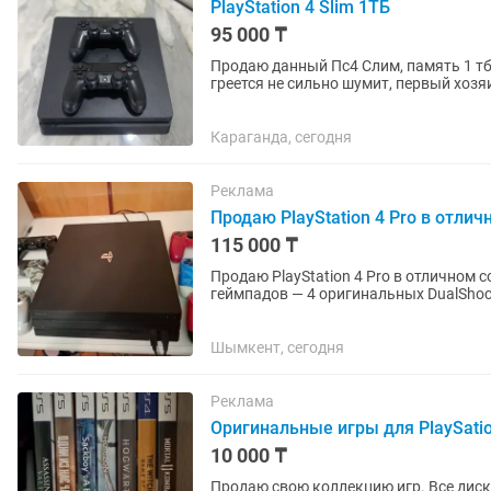
PlayStation 4 Slim 1ТБ
95 000 ₸
Продаю данный Пс4 Слим, память 1 тб
греется не сильно шумит, первый хозяин, продаю п
приставка 2...
Караганда, сегодня
Реклама
Продаю PlayStation 4 Pro в отли
115 000 ₸
Продаю PlayStation 4 Pro в отличном состояни
геймпадов — 4 оригинальных DualShock 4 + 2 реплики 2 оригина
геймпадов Все провода в...
Шымкент, сегодня
Реклама
Оригинальные игры для PlaySatio
10 000 ₸
Продаю свою коллекцию игр. Все диск