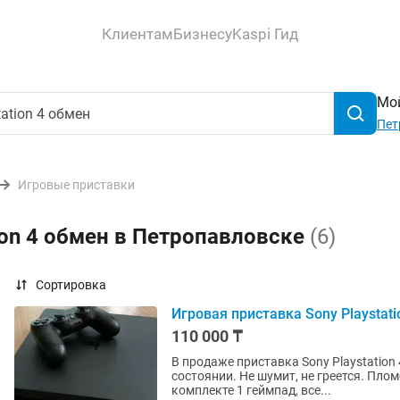
Клиентам
Бизнесу
Kaspi Гид
Мой
Пет
Игровые приставки
ion 4 обмен в Петропавловске
(6)
Сортировка
Игровая приставка Sony Playstati
110 000 ₸
В продаже приставка Sony Playstation
состоянии. Не шумит, не греется. Плом
комплекте 1 геймпад, все...