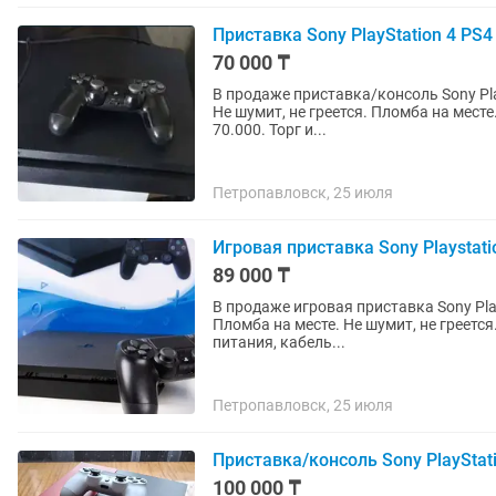
Приставка Sony PlayStation 4 PS4 
70 000 ₸
В продаже приставка/консоль Sony PlayStation 4 slim 500
Не шумит, не греется. Пломба на месте. В комплекте геймпад, все провода. Без игр. Цена
70.000. Торг и...
Петропавловск, 25 июля
Игровая приставка Sony Playstati
89 000 ₸
В продаже игровая приставка Sony Pla
Пломба на месте. Не шумит, не греетс
питания, кабель...
Петропавловск, 25 июля
Приставка/консоль Sony PlayStati
100 000 ₸