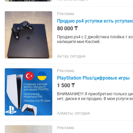
Реклама
Продаю ps4 уступки есть уступа
80 000 ₸
Продаю ps4 с 2 джойстика плойка т хорошем со
напишите мне Каспий.
Актау, сегодня
Реклама
PlayStation Plus/цифровые игры
1 500 ₸
ВНИМАНИЕ!!! Я приобретаю только цифровые версии игр и подписку , никаких дисков у меня
нет, диски я не продаю. В мои услуги входит: Создание аккаунта (учетная запись) региона
Турция и Украина для...
Алматы, сегодня
Реклама