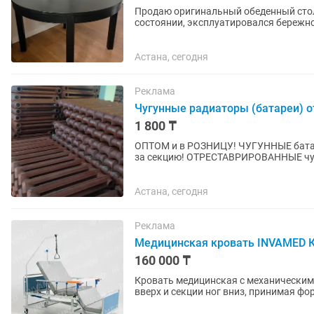
Продаю оригинальный обеденный стол 
состоянии, эксплуатировался бережно, меха
модели: Стол-трансформер для...
Астана, сегодня
Реклама
Чугунные радиаторы (батареи) 
1 800 ₸
ОПТОМ и в РОЗНИЦУ! ЧУГУННЫЕ батареи (радиаторы) Б/У чугунные радиаторы от 1800 тенге
за секцию! ОТРЕСТАВРИРОВАННЫЕ чуг
загрунтованные) от 2200 тенге за...
Астана, сегодня
Реклама
Медицинская кровать INVAMED К
160 000 ₸
Кровать медицинская с механическим 
вверх и секции ног вниз, принимая ф
Поручни опускаются нажатием...