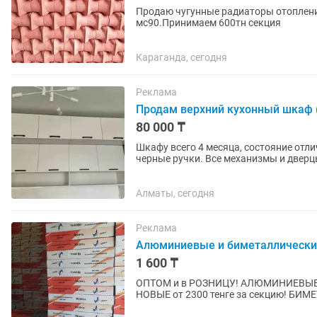
Продаю чугунные радиаторы отоплени
мс90.Принимаем 600тн секция
Караганда, сегодня
Реклама
Продам верхний кухонный шкаф (
80 000 ₸
Шкафу всего 4 месяца, состояние отл
черные ручки. Все механизмы и дверц
кухни. Размеры: Общая...
Алматы, сегодня
Реклама
Алюминиевые и биметаллические
1 600 ₸
ОПТОМ и в РОЗНИЦУ! АЛЮМИНИЕВЫЕ батареи отопления: Б/У от 1600 тенге за секцию!
НОВЫЕ от 2300 тенге за секцию! БИМЕТАЛЛИЧЕСКИЕ батареи отопления: Б/У от 1800 тенге за
секцию! НОВЫЕ от 2500 тенге...