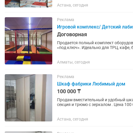
Астана, сегодня
Реклама
Игровой комплекс/ Детский лаби
Договорная
Продается полный комплект оборудова
«под ключ». Идеально для ТРЦ, кафе, баз отдыха или
износостойкие,...
Алматы, сегодня
Реклама
Шкаф фабрики Любимый дом
100 000 ₸
Продам вместительный и удобный шкаф
секция и трюмо с зеркалом . Цена 100 
Астана, сегодня