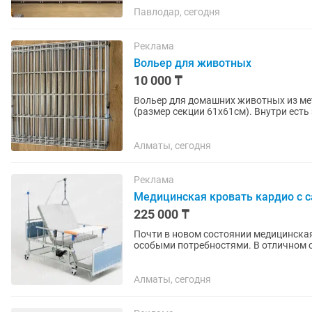
Павлодар, сегодня
Реклама
Вольер для животных
10 000 ₸
Вольер для домашних животных из ме
(размер секции 61х61см). Внутри ест
собои и в один вольер.
Алматы, сегодня
Реклама
Медицинская кровать кардио с 
225 000 ₸
Почти в новом состоянии медицинская
особыми потребностями. В отличном с
боковые ограждения....
Алматы, сегодня