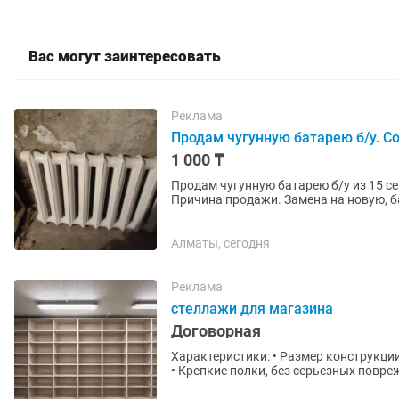
Вас могут заинтересовать
Реклама
Продам чугунную батарею б/у. С
1 000 ₸
Продам чугунную батарею б/у из 15 сек
Причина продажи. Замена на новую, ба
в . Торг имеется.
Алматы, сегодня
Реклама
стеллажи для магазина
Договорная
Характеристики: • Размер конструкции: 
• Крепкие полки, без серьезных повр
товара ✅ Готовы...