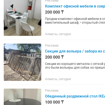
Реклама
Комплект офисной мебели в сов
200 000 ₸
Продам комплект офисной мебели в отличном состоянии. В ком
вместительный шкаф; • открытый стел
выдвижными ящиками; •...
Алматы, сегодня
Реклама
Секции для вольера / забора из с
200 000 ₸
Секции из хорошего металла с сеткой р
это были вольеры для собак но пришл
б/у. Толщина уголка...
Алматы, сегодня
Реклама
Обеденный раздвижной стол IKEA 
100 000 ₸