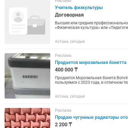
Реклама
Учитель физкультуры
Договорная
Высшее или среднее профессионально
«Физическая культура» или «Педагог
культура», категория исследователь ли
Астана, сегодня
Реклама
Продается морозильная бонетта
400 000 ₸
Продается Морозильная бонета Bonvini
пользуемся с 2023 года, в отличном т
объемная и удобная. Торг...
Астана, сегодня
Реклама
Продаю чугунные радиаторы ото
2 200 ₸