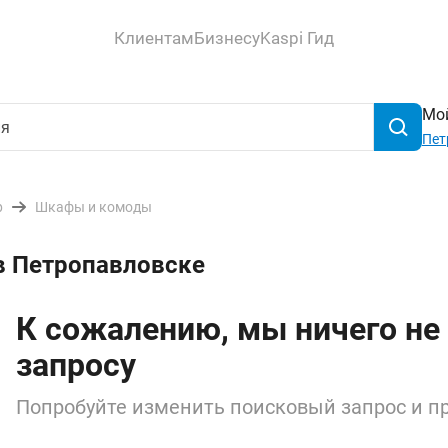
Клиентам
Бизнесу
Kaspi Гид
Мой
Пет
р
Шкафы и комоды
в Петропавловске
К сожалению, мы ничего не
запросу
Попробуйте изменить поисковый запрос и пр