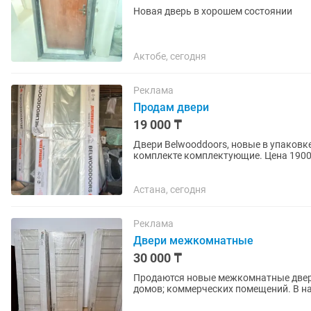
Новая дверь в хорошем состоянии
Актобе, сегодня
Реклама
Продам двери
19 000 ₸
Двери Belwooddoors, новые в упаковке
комплекте комплектующие. Цена 1900
Астана, сегодня
Реклама
Двери межкомнатные
30 000 ₸
Продаются новые межкомнатные двери в заводской упако
домов; коммерческих помещений. В наличии: 🚪 80 см — 4 двери 🚪 60 см — 4 двери Все двери
новые, в...