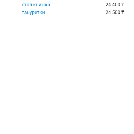
стол книжка
24 400 ₸
табуретки
24 500 ₸