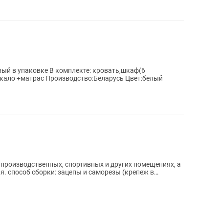
ый в упаковке В комплекте: кровать,шкаф(6
дверь),комод,прикроватная тумба,зеркало +матрас Производство:Беларусь Цвет:белый
производственных, спортивных и других помещениях, а
пеж в