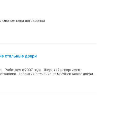
с ключом цена договорная
ие стальные двери
нт -