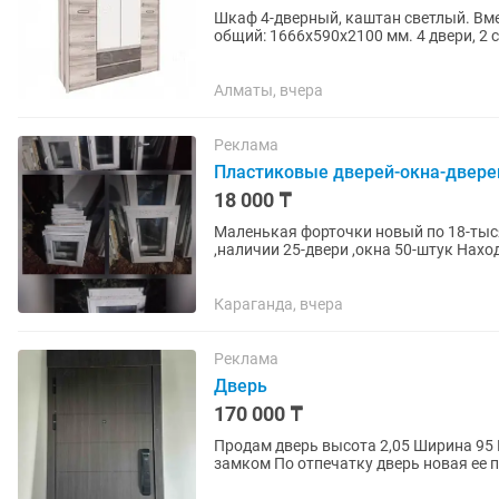
Шкаф 4-дверный, каштан светлый. Вме
общий: 1666х590х2100 мм. 4 двери, 2 
Алматы, вчера
Реклама
Пластиковые дверей-окна-двере
18 000 ₸
Маленькая форточки новый по 18-тыс
,наличии 25-двери ,окна 50-штук Находимся Пришахтинске Двери еще ожидается ближайшее
время Пишите , кому какие...
Караганда, вчера
Реклама
Дверь
170 000 ₸
Продам дверь высота 2,05 Ширина 95 Имеется портал для увеличения высоты С электро
замком По отпечатку дверь новая ее поставили и сняли ,без торга , из Нутри белая На ручке
камера монитор Один...