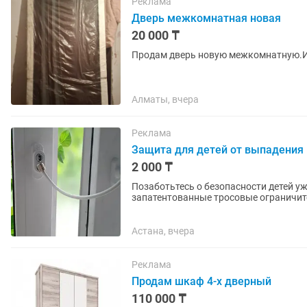
Реклама
Дверь межкомнатная новая
20 000 ₸
Продам дверь новую межкомнатную.И
Алматы, вчера
Реклама
Защита для детей от выпадения и
2 000 ₸
Позаботьтесь о безопасности детей уже сейчас Компания Penkid (Турци
запатентованные тросовые ограничит
выпадения из...
Астана, вчера
Реклама
Продам шкаф 4-х дверный
110 000 ₸