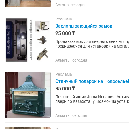
Астана, сегодня
Реклама
Захлопывающийся замок
25 000 ₸
Продаю замок для дверей с левым и 
предназначен для установки на метал
стоимость также входит установка...
Алматы, сегодня
Реклама
Отличный подарок на Новоселье
95 000 ₸
Почтовый ящик Joma Испания. Антива
двери по Казахстану. Возможна устано
Алматы, сегодня