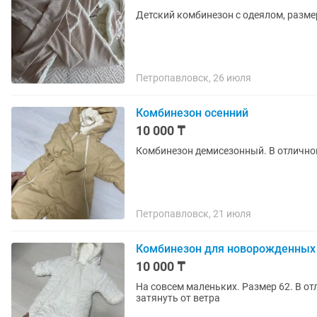
Детский комбинезон с одеялом, размер
Петропавловск, 26 июля
Комбинезон осенний
10 000 ₸
Комбинезон демисезонный. В отличном
Петропавловск, 21 июля
Комбинезон для новорожденных
10 000 ₸
На совсем маленьких. Размер 62. В о
затянуть от ветра