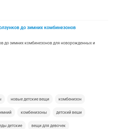
олзунков до зимних комбинезонов
ков до зимних комбинезонов для новорожденных и
ы
новые детские вещи
комбенизон
зимний
комбенизоны
детский веши
еды детские
вещи для девочек