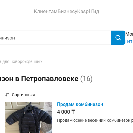
Клиентам
Бизнесу
Kaspi Гид
Мой
Пет
а для новорожденных
изон в Петропавловске
(16)
Сортировка
Продам комбинезон
4 000 ₸
Продам осенне весенний комбинезон 