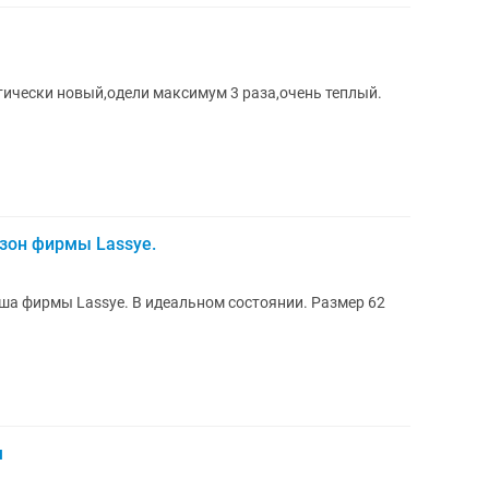
ически новый,одели максимум 3 раза,очень теплый.
зон фирмы Lassye.
а фирмы Lassye. В идеальном состоянии. Размер 62
м