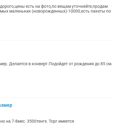
дорого,цены есть на фото,по вещам уточняйте,продам
амых маленьких (новорожденных)-10000,есть пакеты по
р. Делается в конверт.Подойдет от рождения до 85 см.
азмер
 на 7-8мес. 3500тенге. Торг имеется