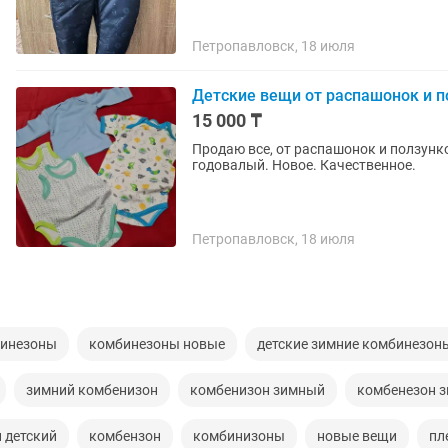
Петропавловск, 18 июля
Детские вещи от распашонок и п
15 000 ₸
Продаю все, от распашонок и ползун
годовалый. Новое. Качественное.
Петропавловск, 18 июля
бинезоны
комбинезоны новые
детские зимние комбинезон
зимний комбенизон
комбенизон зимный
комбенезон 
 детский
комбензон
комбинизоны
новые вещи
пл