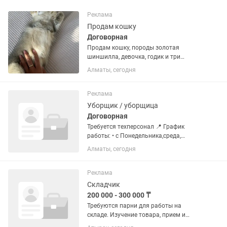
Реклама
Продам кошку
Договорная
Продам кошку, породы золотая
шиншилла, девочка, годик и три
месяца, паспорт есть, все возможные
Алматы, сегодня
мед осмотры прививки прошла,
продаем в связи с аллергией ребенка
😰
Реклама
Уборщик / уборщица
Договорная
Требуется техперсонал 📍 График
работы: • с Понедельника,среда,
пятница: с 15:00 до 22:00 • Суббота: с
Алматы, сегодня
10:00 до 20:00 💰 Оплата: • 12.000
смена 📌 Обязанности: поддержание
чистоты и порядка в...
Реклама
Складчик
200 000 - 300 000 ₸
Требуются парни для работы на
складе. Изучение товара, прием и
отгрузка товара, выдача товара по