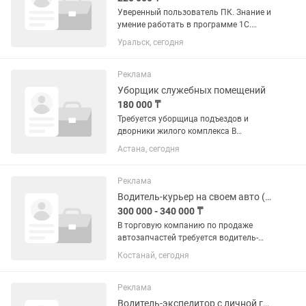
Уверенный пользователь ПК. Знание и
умение работать в программе 1С.
Ответственный, коммуникабельный,
Уральск, сегодня
умеющий работать в
многозадачности. Обязанности: прием,
перемещение, отпуск и отгрузка
Реклама
товаров.
Уборщик служебных помещений
180 000 ₸
Требуется уборщица подъездов и
дворники жилого комплекса В
управляющую компанию требуется
Астана, сегодня
уборщица для уборки подъездов
жилого комплекса. 📍 Условия работы:
График работы: с 08:00 до
Реклама
выполнения...
Водитель-курьер на своем авто (Рудный, Лисаковск, Карабалык)
300 000 - 340 000 ₸
В торговую компанию по продаже
автозапчастей требуется водитель-
экспедитор на личном Авто (подойдет
Костанай, сегодня
легковой) для доставки заказов
клиентов в Рудный, Лисаковск,
Карабалык. ГСМ отдельно
Реклама
оплачивается....
Водитель-экспедитор с личной газелью