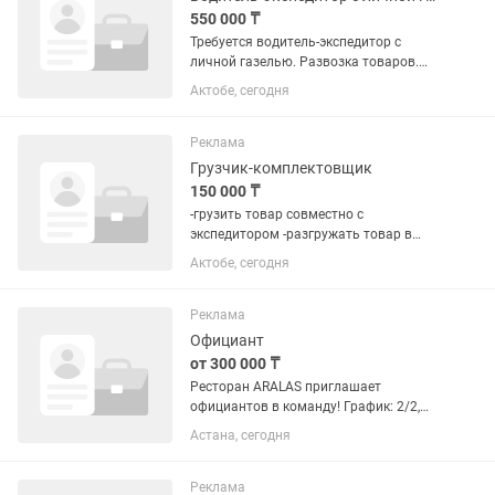
550 000 ₸
Требуется водитель-экспедитор с
личной газелью. Развозка товаров.
Оплата 500 000+50 000 ГСМ. В команде
Актобе, сегодня
у вас так же будет грузчик, с которым
совместно нужно работать. Требуется
ИП на общем...
Реклама
Грузчик-комплектовщик
150 000 ₸
-грузить товар совместно с
экспедитором -разгружать товар в
магазинах
Актобе, сегодня
Реклама
Официант
от 300 000 ₸
Ресторан ARALAS приглашает
официантов в команду! График: 2/2,
2/1, 4/2 и тд с 08:30 до 20:30 с 11:00 до
Астана, сегодня
23:00 с 08:30 до 23:00 Развозка в конце
рабочего дня (в черте города)
Питание...
Реклама