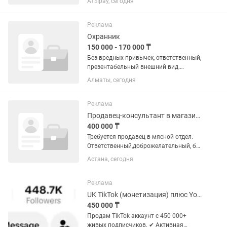
Атырау, сегодня
накладным, поддержание порядка на
складе, участие в инвентаризации
Реклама
Охранник
150 000 - 170 000 ₸
Без вредных привычек, ответственный,
презентабельный внешний вид.
Официальное трудоустройство, сутки
Алматы, сегодня
через двое, есть подработка
Реклама
Продавец-консультант в магазине
400 000 ₸
Требуется продавец в мясной отдел.
Ответственный,доброжелательный, без
вредных привычек. График 6/1.
Астана, сегодня
Реклама
UK TikTok (монетизация) плюс Youtube 170k
450 000 ₸
Продам TikTok аккаунт с 450 000+
живых подписчиков. ✔ Активная