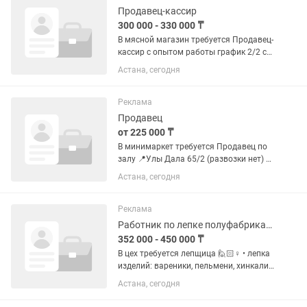
Продавец-кассир
300 000 - 330 000 ₸
В мясной магазин требуется Продавец-
кассир с опытом работы график 2/2 с
08:00 до 23:00 20 000тг - 22 000тг/
Астана, сегодня
смена программа UMAG выплаты 2
раза в месяц - 25 и 10 числа - без
задержек питание...
Реклама
Продавец
от 225 000 ₸
В минимаркет требуется Продавец по
залу 📍Улы Дала 65/2 (развозки нет) ✅
15 000тг/смена - оплата 2 раза в месяц
Астана, сегодня
- 25 и 10 числа - питание
предоставляется - ассортимент
магазина: продукты питания,...
Реклама
Работник по лепке полуфабрикатов
352 000 - 450 000 ₸
В цех требуется лепщица 🙋🏻♀️ • лепка
изделий: вареники, пельмени, хинкали
и тд. • 16 000 - 17 000тг/смена
Астана, сегодня
Требования: • опыт работы обязателен
• график работы 5/2 или 6/1 • с 08:00