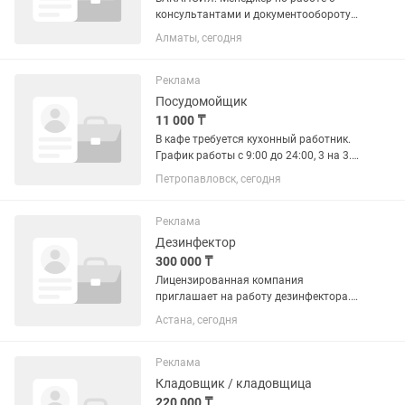
консультантами и документообороту
Ищем в команду системного и
Алматы, сегодня
ответственного менеджера, который
станет связующим звеном между
консультантами, компанией и
Реклама
страховой...
Посудомойщик
11 000 ₸
В кафе требуется кухонный работник.
График работы с 9:00 до 24:00, 3 на 3.
Оплата 11 000 плюс проезд и питание.
Петропавловск, сегодня
Реклама
Дезинфектор
300 000 ₸
Лицензированная компания
приглашает на работу дезинфектора.
Стабильная работа, своевременная
Астана, сегодня
зарплата, обучение за счет компании.
Обучаем с нуля Обязанности: -Выезды
по городу согласно...
Реклама
Кладовщик / кладовщица
220 000 ₸