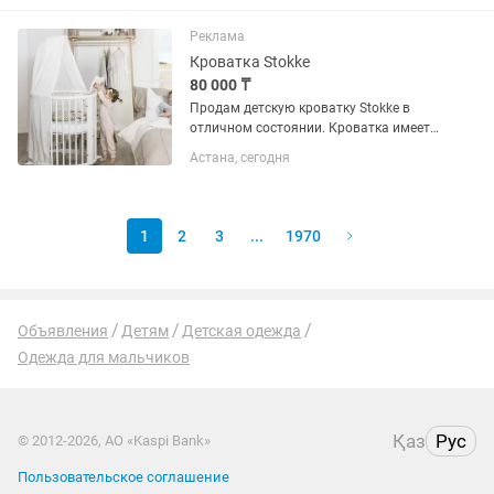
Реклама
Кроватка Stokke
80 000 ₸
Продам детскую кроватку Stokke в
отличном состоянии. Кроватка имеет 2
положения: • для новорождённого; •
Астана, сегодня
для ребёнка после 6 месяцев.
Подходит для использования
примерно до 5 лет. В комплекте: •...
1
2
3
...
1970
Объявления
Детям
Детская одежда
Одежда для мальчиков
Қаз
Рус
© 2012-2026, АО «Kaspi Bank»
Пользовательское соглашение