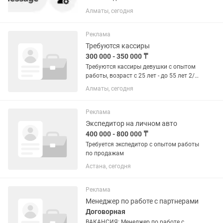
монетизация. ✔ Тематика: AI-
Алматы, сегодня
развлекательный контент. ✔
Органическая аудитория, без накрутки.
✔ Максимальный доход составлял
Реклама
$1978 за...
Требуются кассиры
300 000 - 350 000 ₸
Требуются кассиры девушки с опытом
работы, возраст с 25 лет - до 55 лет 2/2
в мини маркет и помощники по залу.
Алматы, сегодня
Реклама
Экспедитор на личном авто
400 000 - 800 000 ₸
Требуется экспедитор с опытом работы
по продажам
Астана, сегодня
Реклама
Менеджер по работе с партнерами
Договорная
ВАКАНСИЯ: Менеджер по работе с