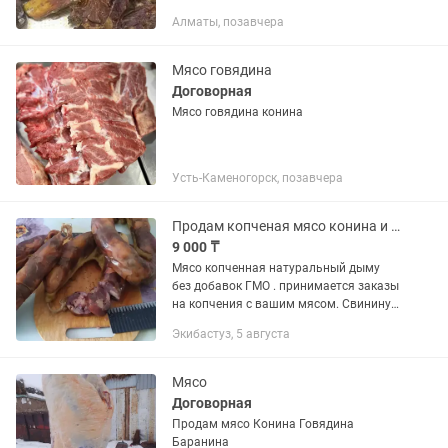
7000тг.
Алматы, позавчера
Мясо говядина
Договорная
Мясо говядина конина
Усть-Каменогорск, позавчера
Продам копченая мясо конина и курица.курдюк баранина.
9 000 ₸
Мясо копченная натуральный дыму
без добавок ГМО . принимается заказы
на копчения с вашим мясом. Свинину
и рыбу не копчу . У меня халял.
Экибастуз, 5 августа
Мясо
Договорная
Продам мясо Конина Говядина
Баранина