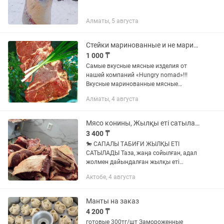
Алматы, 5 августа
Стейки маринованные и не маринованные,чипсы мясные, купаты, бастурма
1 000 ₸
Самые вкусные мясные изделия от
нашей компаний «Hungry nomad»!!!
Вкусные маринованные мясные
изделия в г.Алматы, приготовленные с
Алматы, 4 августа
соблюдением всех современных
технологий для сохранения всех
богатств...
Мясо конины, Жылқы еті сатылады
3 400 ₸
🐎 САПАЛЫ ТАБИҒИ ЖЫЛҚЫ ЕТІ
САТЫЛАДЫ Таза, жаңа сойылған, адал
жолмен дайындалған жылқы еті
ұсынылады. 🔹 Табиғи жайылымда
Актобе, 4 августа
өскен 🔹 Далада еркін жайылған,
откормда тұрмаған 🔹 Ет теңдей
бөлініп,...
Манты на заказ
4 200 ₸
готовые 300тг/шт Замороженные