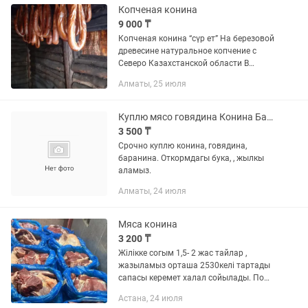
Копченая конина
9 000 ₸
Копченая конина “сүр ет” На березовой
древесине натуральное копчение с
Северо Казахстанской области В
городе Семей в наличии
Алматы, 25 июля
Набором(табақ) от 4/5...
Куплю мясо говядина Конина Баранина
3 500 ₸
Срочно куплю конина, говядина,
баранина. Откормдагы бука, , жылкы
аламыз.
Алматы, 24 июля
Мяса конина
3 200 ₸
Жілікке согым 1,5- 2 жас тайлар ,
жазыламыз орташа 2530келі тартады
сапасы керемет халал сойылады. По
городу доставка есть Мясо конины
Астана, 24 июля
халал очень вкусное , всегда свежее,