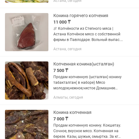
Астана, сегодня
корпоративы,обеды.Заказ за 1 день
вперед.Доставка,можно
самовывоз.Табақ на 10,12...
Конина горячего копчения
11 000 ₸
🍖 Копчёности из Степного мяса |
Астана Копчёное мясо с собственной
фермы в Павлодаре. Вольный выпас.
Халал. Коптим на ольховой щепе, без
Астана, сегодня
фокусов. 💰 Цены за 1 кг: Мраморная
конина, казы, шужук,...
Копченная конина(ысталған)
7 500 ₸
Продам копченную (ысталған) конину
табакталган( в наборе) Мясо
молодое,нежное,чистое Домашнее
копчение на березовой древесине
Алматы, сегодня
Наборы разные от 5 кг Кг 7,500 тг От 10
кг доставка бесплатно
Конина копченная
7 000 ₸
Продам копченную конину. Кокшетау.
Сочное, вкусное мясо. Копченная на
березе. Казы, шужык, омыртка. За кг