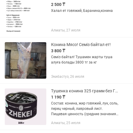
2 500 ₸
Халал ет говяжий, Баранина,конина
Алматы, 27 июля
Конина Мясо! Семіз байтал ет!
3 800 ₸
Семіз байтал! Тушамен жарты туша
алуға болады 3800 тг за кг
Экибастуз, 26 июля
Тушенка конина 325 грамм без ГМО Халал только оптом
1 190 ₸
Состав: конина, жир говяжий, лук, соль,
перец черный, лавровый лист.
Пищевая ценность (средние значения)
в 100г продукта: белки – 17,0г, жиры –
Алматы, 25 июля
17,0г; Энергетическая ценность – 220
ккал / 920...