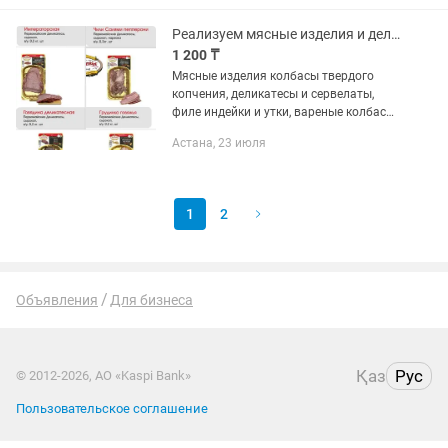
Жилком вес от 25кг до...
Реализуем мясные изделия и деликатесы из мясо птицы, говядины, конины.
1 200 ₸
Мясные изделия колбасы твердого
копчения, деликатесы и сервелаты,
филе индейки и утки, вареные колбасы
и сосиски на любой бюджет, ищем к
Астана, 23 июля
сотрудничеству сеть ресторанов кафе
а также супермаркеты....
1
2
Объявления
Для бизнеса
Қаз
Рус
© 2012-2026, АО «Kaspi Bank»
Пользовательское соглашение