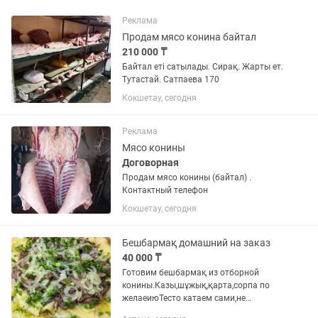
Реклама
Продам мясо конина байтал
210 000 ₸
Байтал еті сатылады. Сирақ. Жарты ет.
Тутастай. Сатпаева 170
Кокшетау, сегодня
Реклама
Мясо конины
Договорная
Продам мясо конины (байтал) .
Контактный телефон
Кокшетау, сегодня
Бешбармақ домашний на заказ
40 000 ₸
Готовим бешбармақ из отборной
конины.Казы,шұжық,қарта,сорпа по
желаеиюТесто катаем сами,не
полуфабрикат.Обслуживаем