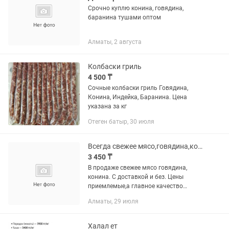
Срочно куплю конина, говядина,
баранина тушами оптом
Алматы, 2 августа
Колбаски гриль
4 500 ₸
Сочные колбаски гриль Говядина,
Конина, Индейка, Баранина. Цена
указана за кг
Отеген батыр, 30 июля
Всегда свежее мясо,говядина,конина
3 450 ₸
В продаже свежее мясо говядина,
конина. С доставкой и без. Цены
приемлемые,а главное качество
продукции,оно вкусное и экологически
Алматы, 29 июля
чистые.
Халал ет