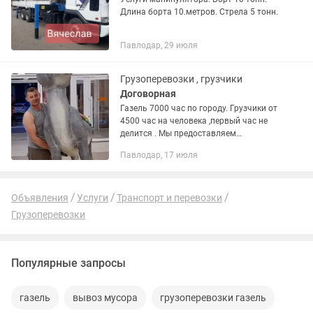
Длина борта 10.метров. Стрела 5 тонн.
Павлодар, 29 июля
Грузоперевозки , грузчики
Договорная
Газель 7000 час по городу. Грузчики от
4500 час на человека ,первый час не
делится . Мы предоставляем
следующие услуги .
Павлодар, 17 июля
Домашние,офисные,дачные переезды .
Сборка- разборка мебели . Вынос
строй...
Объявления
Услуги
Транспорт и перевозки
Грузоперевозки
Популярные запросы
газель
вывоз мусора
грузоперевозки газель