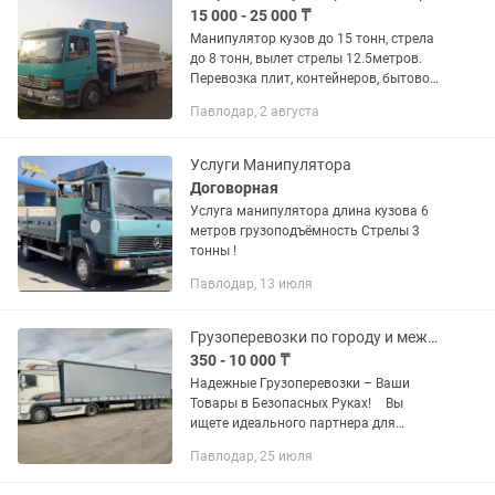
15 000 - 25 000 ₸
Манипулятор кузов до 15 тонн, стрела
до 8 тонн, вылет стрелы 12.5метров.
Перевозка плит, контейнеров, бытовок,
различного оборудования.
Павлодар, 2 августа
Постоянным клиентам скидки.
Опытные водители.
Услуги Манипулятора
Договорная
Услуга манипулятора длина кузова 6
метров грузоподъёмность Стрелы 3
тонны !
Павлодар, 13 июля
Грузоперевозки по городу и межгород Фура Длинномер
350 - 10 000 ₸
Надежные Грузоперевозки – Ваши
Товары в Безопасных Руках! Вы
ищете идеального партнера для
грузоперевозок? Наша компания - ваш
Павлодар, 25 июля
надежный путь к успешной доставке!
Круглосуточная поддержка — на...