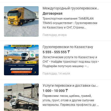
строительных материалов. Услуги и
аренда камаза по...
Междугородный грузоперевозки фуры Тент площадки камазы газельи по Казахстан
Договорная
Транспортная компания TAMERLAN
TRANS осуществляет : Грузоперевозки
по Казахстану и СНГ, Страны
Евразийской экономического союза.
Павлодар, вчера
Доставка груза отдельной машиной от
двери до двери. Перевозка...
Грузоперевозки по Казахстану
5 555 - 555 555 ₸
Логистические услуги по Казахстану и
СНГ • Найдём транспорт под ваш груз •
Подберём попутную машину —
экономия до 20% • Перевозки от 1 до
Павлодар, 14 июля
20 тонн • Быстро и надёжно 📦
Отправка грузов каждый день 📞...
Услуги перевозки и доставки сыпучих материалов и вывоз мусора!
1 000 - 10 000 ₸
Перевозим: песок, щебень, гравий,
уголь, грунт, отсев и другие сыпучие
материалы. Перевозка профлиста до 6
метров. Вывозим: строительный мусор,