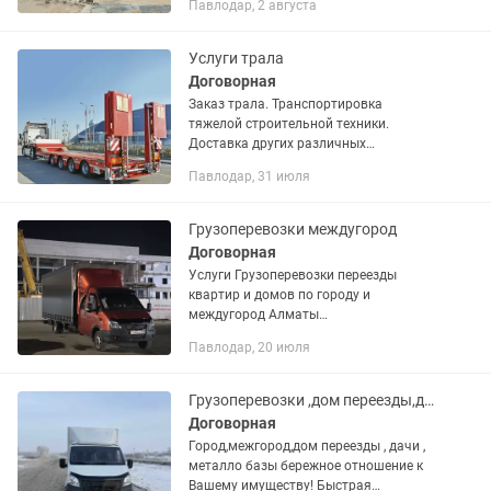
Павлодар, 2 августа
грунт, отходы после ремонта, ветки,
старую мебель и...
Услуги трала
Договорная
Заказ трала. Транспортировка
тяжелой строительной техники.
Доставка других различных
габаритных/негабаритных грузов.
Павлодар, 31 июля
Городские и междугородные доставки.
Наличный и безналичный расчет
Высокорамные и...
Грузоперевозки междугород
Договорная
Услуги Грузоперевозки переезды
квартир и домов по городу и
междугород Алматы
Караганда.Павлодар ВКО. Алматы
Павлодар, 20 июля
Возможно по СНГ Газель с объемом 34
куб. Габариты размер 6.30×2.30×2.50
грузоподъемность до...
Грузоперевозки ,дом переезды,дачи ,город межгород, 6 метровый груз и тп.
Договорная
Город,межгород,дом переезды , дачи ,
металло базы бережное отношение к
Вашему имуществу! Быстрая