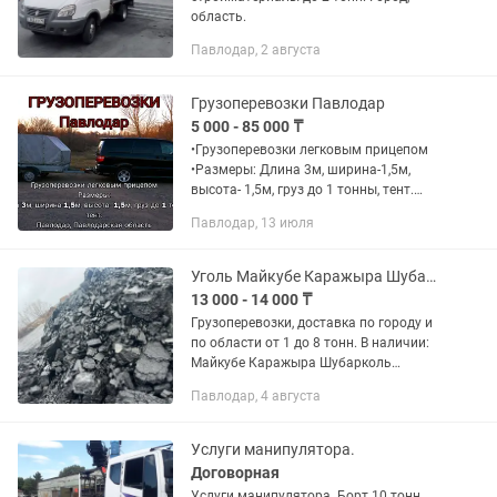
область.
Павлодар, 2 августа
Грузоперевозки Павлодар
5 000 - 85 000 ₸
•Грузоперевозки легковым прицепом
•Размеры: Длина 3м, ширина-1,5м,
высота- 1,5м, груз до 1 тонны, тент.
•Город Павлодар, Павлодарская
Павлодар, 13 июля
область
Уголь Майкубе Каражыра Шубаркуль Сарыколь Экибастуз
13 000 - 14 000 ₸
Грузоперевозки, доставка по городу и
по области от 1 до 8 тонн. В наличии:
Майкубе Каражыра Шубарколь
Сарыколь Экибастуз все виды сортов в
Павлодар, 4 августа
наличии имеется. Уточните
пожалуйста при звонке указанному...
Услуги манипулятора.
Договорная
Услуги манипулятора. Борт 10 тонн.