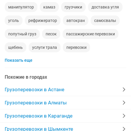
манипулятор
камаз
грузчики
доставка угля
уголь
рефрижератор
автокран
самосвалы
попутный груз
песок
пассажирские перевозки
щебень
услуги трала
перевозки
Показать еще
доставка груза
недорогой
услуги газели
дороги
длинномер
мебельщик
Похожие в городах
вывоз строительного мусора
доставка
глина
Грузоперевозки в Астане
отсев
камаз самосвал
услуги манипулятора
Грузоперевозки в Алматы
грунт
вывоз мебели
грузоперевозки
Грузоперевозки в Караганде
автосборка
строительный мусор
Грузоперевозки в Шымкенте