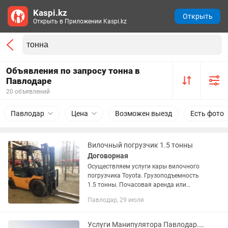
Kaspi.kz
Открыть
Открыть в Приложении Kaspi.kz
Объявления по запросу тонна в
Павлодаре
20 объявлений
Павлодар
Цена
Возможен выезд
Есть фото
Вилочный погрузчик 1.5 тонны
Договорная
Осуществляем услуги кары вилочного
погрузчика Toyota. Грузоподъемность
1.5 тонны. Почасовая аренда или
долгосрочная. Только с оператором .
Павлодар, 29 июля
Доставка погрузчика. Работаем
быстро и качественно.
Услуги Манипулятора Павлодар. Манипулятор Павлодар.