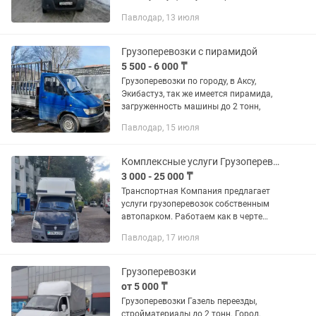
подача.До2х тонн.
Павлодар, 13 июля
Грузоперевозки с пирамидой
5 500 - 6 000 ₸
Грузоперевозки по городу, в Аксу,
Экибастуз, так же имеется пирамида,
загруженность машины до 2 тонн,
Павлодар, 15 июля
Комплексные услуги Грузоперевозок
3 000 - 25 000 ₸
Транспортная Компания предлагает
услуги грузоперевозок собственным
автопарком. Работаем как в черте
города области, по Казахстану и
Павлодар, 17 июля
России. Перевозки от 1 кг до 20 тонн.
Работаем с Юр лицами с полным...
Грузоперевозки
от 5 000 ₸
Грузоперевозки Газель переезды,
стройматериалы до 2 тонн. Город,