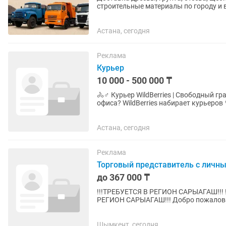
строительные материалы по городу и в близлежащие рай
организациями. Быстро,...
Астана, сегодня
Реклама
Курьер
10 000 - 500 000 ₸
🚴♂️ Курьер WildBerries | Свободный график Ищете подработку или стабильный 
офиса? WildBerries набирает курьеров 💜 Что нужно делать: 📦 Забирать заказы из ближ
ПВЗ 🏠 Доставлять клиентам...
Астана, сегодня
Реклама
Торговый представитель с личн
до 367 000 ₸
!!!ТРЕБУЕТСЯ В РЕГИОН САРЫАГАШ!!! !!!ТРЕБУЕТСЯ В РЕГИОН САРЫАГАШ!!! !!!ТРЕБУЕТСЯ В
РЕГИОН САРЫАГАШ!!! Добро пожаловать в ТОО Apple City Corps - компания крупнейших
дистрибьюторов, где наши...
Шымкент, сегодня