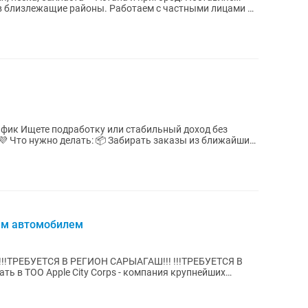
оны. Работаем с частными лицами и
доход без
айших
ым автомобилем