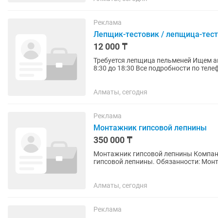
Реклама
Лепщик-тестовик / лепщица-тес
12 000 ₸
Требуется лепщица пельменей Ищем аккуратную и ответственную лепщица График работы: с
Алматы, сегодня
Реклама
Монтажник гипсовой лепнины
350 000 ₸
Монтажник гипсовой лепнины Компания GESSO Exclusive приглашает на работу монтажника
гипсовой лепнины. Обязанности: Монтаж гипсовых изделий (карнизы, молдинги, панели,
декоративные элементы). ...
Алматы, сегодня
Реклама