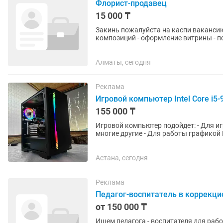
Флорист-продавец
15 000 ₸
Закинь пожалуйста на каспи вакансию: Ищу флориста Обязанности: - сборка букет
композиций - оформление витрины - поддержание
экзотикой Требования: -...
Алматы, сегодня
Реклама
Игровой компьютер Intel Core i
155 000 ₸
Игровой компьютер подойдет: - Для игр Cs 2,Dota 2, Tanki,PUBG, Metro exodus,Киберпанк и
многие другие - Для работы графикой 
работы в интернете и...
Астана, сегодня
Реклама
Педагог-воспитатель в коррекц
от 150 000 ₸
Ищем педагога - воспитателя для работы 