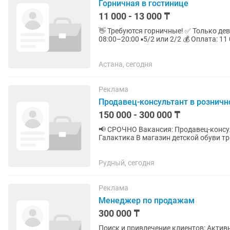
Горничная в гостинице
11 000 - 13 000 ₸
👋 Требуются горничные! ✅ Только девушки ✅ Возраст до 50 лет ✅ С опытом работы 🕗 График:
08:00–20:00 ▪️5/2 или 2/2 💰 Оплата: 11 000-13
Уборка...
Астана, сегодня
Реклама
Продавец-консультант в рознич
150 000 - 300 000 ₸
📢 СРОЧНО Вакансия: Продавец-консу
Галактика В магазин детской обуви требуется продавец-консультант. Возраст 20- 45 лет 👟
Обязанности: консультация...
Рудный, сегодня
Реклама
Менеджер по продажам
300 000 ₸
Поиск и привлечение клиентов: Актив