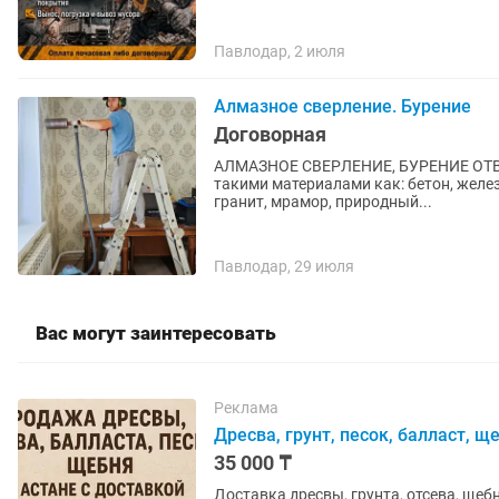
Павлодар, 2 июля
Алмазное сверление. Бурение
Договорная
АЛMAЗНОЕ СBЕРЛЕНИE, БУРEНИЕ OТBЕPCTИЙ
такими материалами как: бетон, железо
гранит, мрамор, природный...
Павлодар, 29 июля
Вас могут заинтересовать
Реклама
Дресва, грунт, песок, балласт, щ
35 000 ₸
Доставка дресвы, грунта, отсева, щебня, пе