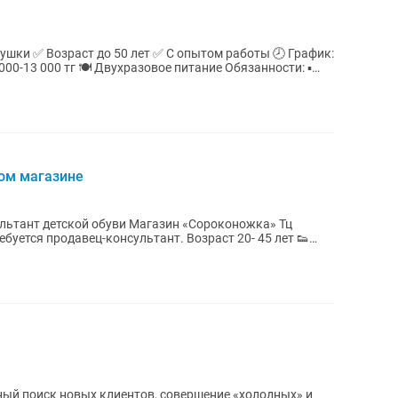
 000 тг 🍽️ Двухразовое питание Обязанности: ▪️
ном магазине
льтант детской обуви Магазин «Сороконожка» Тц
ный поиск новых клиентов, совершение «холодных» и