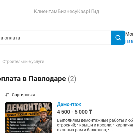
Клиентам
Бизнесу
Kaspi Гид
Мой
Пав
Строительные услуги
оплата в Павлодаре
(2)
Сортировка
Демонтаж
4 500 - 5 000 ₸
Выполняем демонтажные работы любой
строений; • крыши и кровли; • кирпичн
оконных рам и балконов; •...