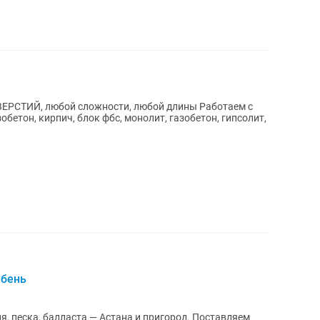
, любoй cлoжнocти, любой длины Работаем c
бетон, кирпич, блок фбс, монолит, газобетон, гипсолит,
ебень
ска, балласта — Астана и пригород. Поставляем