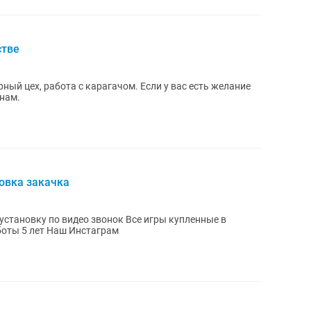
стве
ный цех, работа с карагачом. Если у вас есть желание
 нам.
новка закачка
 видео звонок Все игры купленные в
официальном сайте пс сторе. Стаж работы 5 лет Наш Инстаграм