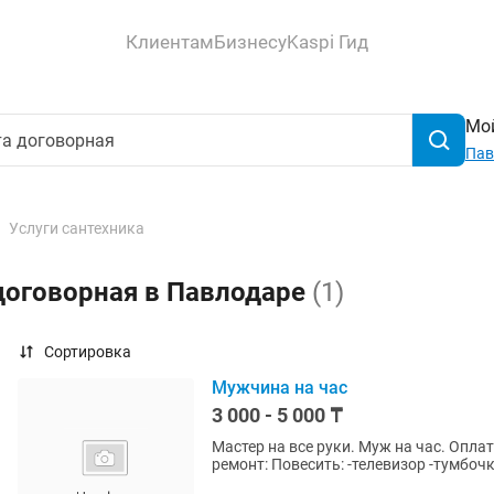
Клиентам
Бизнесу
Kaspi Гид
Мой
Пав
Услуги сантехника
договорная в Павлодаре
(1)
Сортировка
Мужчина на час
3 000 - 5 000 ₸
Мастер на все руки. Муж на час. Опл
ремонт: Повесить: -телеви