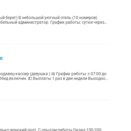
тель (10 номеров)
тратор. График работы: сутки через
ов
аз в две недели Выходной :
нский пол). С опытом работы Оклад 150-200.