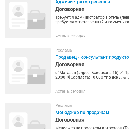
Администратор ресепшн
Договорная
Требуется администратор в отель (левый берег) В небольшой уютный о
требуется ответственный и коммуникабельный админис
двое (1 сутки работа, 2 дня...
Астана, сегодня
Реклама
Продавец - консультант продукт
Договорная
✅ Магазин (адрес. Бөкейхана 16) 📌 Продавец-кассир (девушка ) 📅 График работы: с 07:00 до
20:00 💰 Зарплата: 10 000 тг в день. 🥗 Обед включен. 💵 Выплаты 1 р
Воскресенье...
Астана, сегодня
Реклама
Менеджер по продажам
Договорная
Менеджер по продажам автосалон (Только же