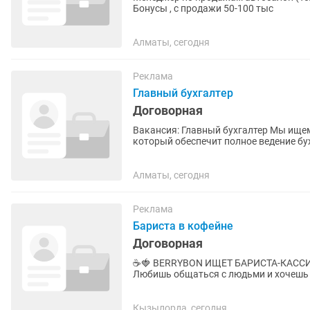
Бонусы , с продажи 50-100 тыс
Алматы, сегодня
Реклама
Главный бухгалтер
Договорная
Вакансия: Главный бухгалтер Мы ищем опытного и ответственного главного бухгалтера,
который обеспечит полное ведение бухгал
Официальное...
Алматы, сегодня
Реклама
Бариста в кофейне
Договорная
☕🍓 BERRYBON ИЩЕТ БАРИСТА-КАССИРА! Ищешь стабильную работу в дружной 
Любишь общаться с людьми и хочешь разв
работы: г. Кызылорда, BerryBon 🗓...
Кызылорда, сегодня