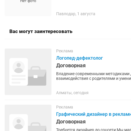
Павлодар, 1 августа
Вас могут заинтересовать
Реклама
Логопед-дефектолог
Договорная
Владение современными методиками д
взаимодействия с родителями и умени
пунктуальность и любовь к детям,...
Алматы, сегодня
Реклама
Графический дизайнер в реклам
Договорная
Требуется дизайнер до соцсети Мы маркетинг агентство Требование: Обязательный опыт