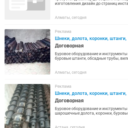
изготовления дизайн до страниц инстаграм, диз
рилс, изготовление...
Алматы, сегодня
Реклама
Шнеки, долота, коронки, штанги
Договорная
Буровое оборудование и инструменты 
буровые штанги, обсадные трубы, вил
фрезерные и др. Стаканы,...
Алматы, сегодня
Реклама
Шнеки, долота, коронки, штанги
Договорная
Буровое оборудование и инструменты 
шарошечные долота, коронки, буровые
КНШ, переходники различные —...
Астана, сегодня