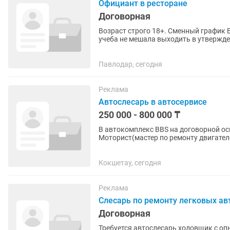
Официант в ресторане
Договорная
Возраст строго 18+. Сменный график Е
учеба не мешала выходить в утвержден
преимуществом. Опыт работы не...
Павлодар, сегодня
Реклама
Автослесарь в автосервисе
250 000 - 800 000 ₸
В автокомплекс BBS на договорной ос
Моторист(мастер по ремонту двигател
выставления фаз ГРМ есть. ...
Кокшетау, сегодня
Реклама
Слесарь по ремонту легковых а
Договорная
Требуется автослесарь ходовщик с о