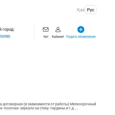
Қаз
Рус
 город:
лодар
Чат
Кабинет
Подать объявление
ата договорная (в зависимости от работы) Мелкосрочный
зор -тумбочки -полочки -зеркало на стену -гардины и т.д....