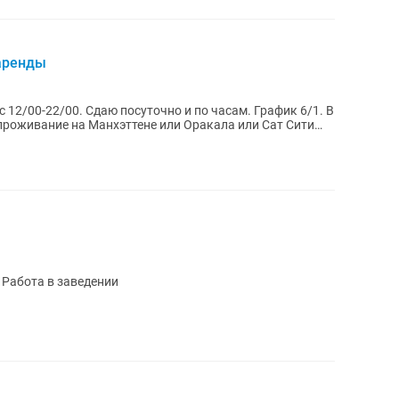
 аренды
с 12/00-22/00. Сдаю посуточно и по часам. График 6/1. В
 проживание на Манхэттене или Оракала или Сат Сити
Требуется Посудомойщица (на посуду) Работа в заведении