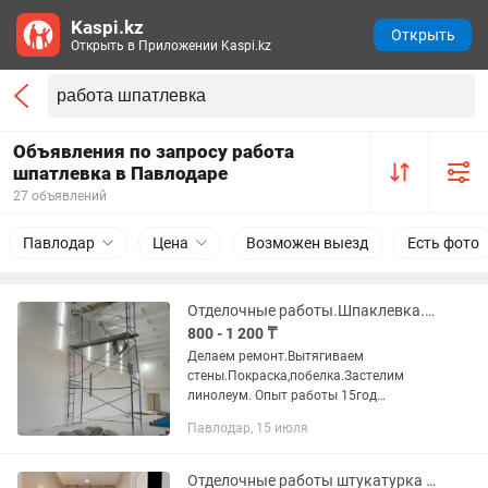
Kaspi.kz
Открыть
Открыть в Приложении Kaspi.kz
Объявления по запросу работа
шпатлевка в Павлодаре
27 объявлений
Павлодар
Цена
Возможен выезд
Есть фото
Отделочные работы.Шпаклевка.Покраска с аппаратом.Линолеум.Плинтус.
800 - 1 200 ₸
Делаем ремонт.Вытягиваем
стены.Покраска,побелка.Застелим
линолеум. Опыт работы 15год
Работаем качественно и быстро. Не
Павлодар, 15 июля
пьем не курим работаем по факту. Есть
ТОО ИП Можете звонить любое время
Есть...
Отделочные работы штукатурка ,стяжка, шпаклевка