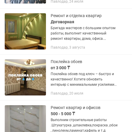
Павлодар, 24 июля
потолков любого типа. Качественная
подготовка стен: выравнивание,...
Ремонт и отделка квартир
Договорная
Бригада мастеров с большим опытом
работы, выполнит качественный
ремонт квартиры, дома, офиса.
-Работаем быстро и качественно
Павлодар, 3 августа
-Работаем с любыми материалами
(отечественными и зарубежными)
-Любые виды...
Поклейка обоев
от 3 000 ₸
Поклейка обоев под ключ – быстро и
качественно! Хотите обновить
интерьер с минимальными усилиями?
Мы предлагаем профессиональную
Павлодар, 20 июля
поклейку обоев под ключ!
Воспользуйтесь нашими услугами и...
Ремонт квартир и офисов
500 - 5 000 ₸
Выполним строительные работы
.Штукатурка ,шпаклевка,покраска ,обои
, линолеум,ламинат,кафель и т.д