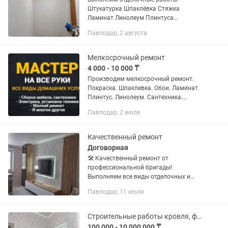
Штукатурка Шпаклёвка Стяжка
Ламинат Линолеум Плинтуса
Перегородки
Павлодар, 2 августа
Мелкосрочный ремонт
4 000 - 10 000 ₸
Производим мелкосрочный ремонт.
Покраска. Шпаклевка. Обои. Ламинат.
Плинтус. Линолеум. Сантехника.
Установка. Электрика. Работа любой
Павлодар, 2 июля
сложности. Заправка кондиционера.
Качественный ремонт
Договорная
🛠️ Качественный ремонт от
профессиональной бригады!
Выполняем все виды отделочных и
ремонтных работ для квартир, офисов,
Павлодар, 11 июля
коммерческих помещений и т.д.
Работаем быстро, аккуратно и с
гарантией...
Строительные работы кровля, фасад, отделочные, дизайнерские работы.
100 000 - 10 000 000 ₸