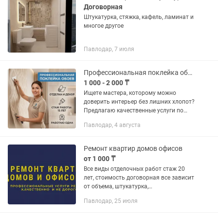
Договорная
Штукатурка, стяжка, кафель, ламинат и
многое другое
Павлодар, 7 июля
Профессиональная поклейка обоев отделка и декор
1 000 - 2 000 ₸
Ищете мастера, которому можно
доверить интерьер без лишних хлопот?
Предлагаю качественные услуги по
чистовой отделке стен. Работаю на
Павлодар, 4 августа
совесть, ценю ваше время и свой
результат. Что я...
Ремонт квартир домов офисов
от 1 000 ₸
Все виды отделочных работ стаж 20
лет, стоимость договорная все зависит
от объема, штукатурка,
шпаклёвка,покраска, ГКЛ, и многое
Павлодар, 25 июля
другое, подход к каждому клиенту,
подбор материалов, гарантия качества