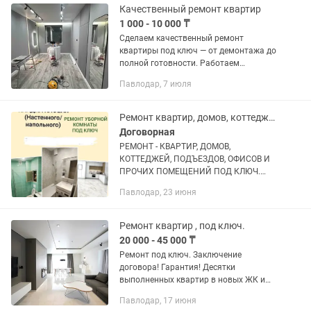
Качественный ремонт квартир
1 000 - 10 000 ₸
Сделаем качественный ремонт
квартиры под ключ — от демонтажа до
полной готовности. Работаем
аккуратно, соблюдаем технологию и
Павлодар, 7 июля
сроки. Работаем так же с не большими
объемами . Выполняем...
Ремонт квартир, домов, коттеджей, офисов, магазинов, подъездов и прочих пом
Договорная
РЕМОНТ - КВАРТИР, ДОМОВ,
КОТТЕДЖЕЙ, ПОДЪЕЗДОВ, ОФИСОВ И
ПРОЧИХ ПОМЕЩЕНИЙ ПОД КЛЮЧ.
Строительная Бригада с 20 летним
Павлодар, 23 июня
Стажем работы к Вашим услугам,
выполним любые виды работ... •
Стяжка Вашего пола...
Ремонт квартир , под ключ.
20 000 - 45 000 ₸
Ремонт под ключ. Заключение
договора! Гарантия! Десятки
выполненных квартир в новых ЖК и
вторичных по дизайн проекту 👆🏼
Павлодар, 17 июня
Высокий рейтинг рекомендаций!