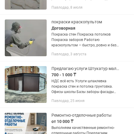
Павлодар, 8 июля
покраски краскопультом
Договорная
Покраска стен Покраска потолков
Покраска заборов Работаю
краскопультом — быстро, ровно и без
разводов 🧱 Подготовка поверхности
Павлодар, 3 августа
(шпаклёвка, грунтовка) ⚡ Быстрое
выполнение работы 💯 Качественный...
Предлагаю услуги Штукатур маляр
700 - 1 000 ₸
НДС всё есть Услуги шпаклевка
покраска стен и потолка грунтовка.
Офисы школы Базы заборы фасады
красим Аппаратами а так же жидкие
Павлодар, 25 июня
полы ламинат линолеум плинтуса,
работу проводим очень быстро и...
Ремонтно-отделочные работы
от 10 000 ₸
Выполняем качественные ремонтно-
отделочные работы Предлагаем