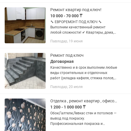
Специалисты ТОО «Info Life-PV»
выполнят...
Ремонт квартир под ключ!
10 000 - 70 000 ₸
🔧 ЕВРОРЕМОНТ ПОД КЛЮЧ 🔧
Выполним качественный ремонт
любой сложности! ✔ Квартиры, дома,
офисы ✔ Косметический и
Павлодар, 19 июня
капитальный ремонт ✔ Штукатурка,
шпаклёвка, покраска ✔ Укладка
плитки, ламината,...
Ремонт под ключ
Договорная
Качественно и в срок выполним любые
виды строительных и отделочных
работ (укладка кафеля, стяжка полов,
штукатурка, шпатлёвка стен и
Павлодар, 20 июля
потолков, гипсокартон и др.)
Отделка , ремонт квартир , офисов и помещений
1 200 - 1 000 000 ₸
Обои,Галтели,Левкас стен и потолков —
вывод под покраску.
Профессиональная покраска и
поклейка обоев. Отделка и покраска