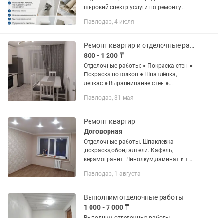
широкий спектр услуги по ремонту
помещений: ✅ Демонтаж ✅ Покраска
Павлодар, 4 июля
стен, потолков, перил, дверей и других
поверхностей ✅ Поклейка...
Ремонт квартир и отделочные работы
800 - 1 200 ₸
Отделочные работы: ● Покраска стен ●
Покраска потолков ● Шпатлёвка,
левкас ● Выравнивание стен ●
Демонтаж ( Услуги могу предоставить
Павлодар, 31 мая
по выходным и по возможности после
работы в будние дни, цена...
Ремонт квартир
Договорная
Отделочные работы. Шпаклевка
,покраска,обои,галтели. Кафель,
керамогранит. Линолеум,ламинат и тд.
Санузел под ключ Опыт более 20 лет
Павлодар, 1 августа
Качество, гарантия, сроки. Без вредных
привычек
Выполним отделочные работы
1 000 - 7 000 ₸
Выполним отделочные работы