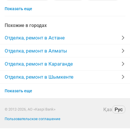
Показать еще
гипсокартон
потолки
сантехник
укладка
мелкий ремонт
жидкие обои
полы
Похожие в городах
штукатурка стен
бригада
строительство
Отделка, ремонт в Астане
мастер
межкомнатные двери
линолеум
Отделка, ремонт в Алматы
качественно
ремонт домов
покраска стен
Отделка, ремонт в Караганде
монтаж
укладка плитки
стяжка
сауна
Отделка, ремонт в Шымкенте
Отделка, ремонт в Усть-Каменогорске
декоративная штукатурка
покраска
Показать еще
Отделка, ремонт в Актобе
реставрация ванн
побелка потолков
Қаз
Рус
© 2012-2026, АО «Kaspi Bank»
Отделка, ремонт в Актау
ремонт дверей
выравнивание потолка
Пользовательское соглашение
Отделка, ремонт в Уральске
выравнивание стен
услуги кафельщика