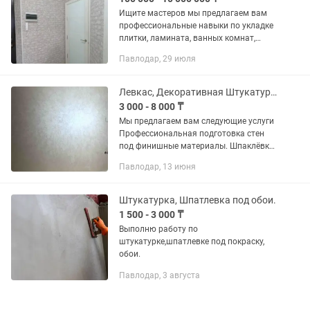
Ищите мастеров мы предлагаем вам
профессиональные навыки по укладке
плитки, ламината, ванных комнат,
душевых, переделка и решение
Павлодар, 29 июля
сложных проблем в ремонте. Цены
договорные. Действует скидка...
Левкас, Декоративная Штукатурка, Покраска.
3 000 - 8 000 ₸
Мы предлагаем вам следующие услуги
Профессиональная подготовка стен
под финишные материалы. Шпаклёвка
под обои, под . -Выравнивание стен под
Павлодар, 13 июня
маяк ротбанд, - Левкас финиш
несколько этапов -Покраска...
Штукатурка, Шпатлевка под обои.
1 500 - 3 000 ₸
Выполню работу по
штукатурке,шпатлевке под покраску,
обои.
Павлодар, 3 августа