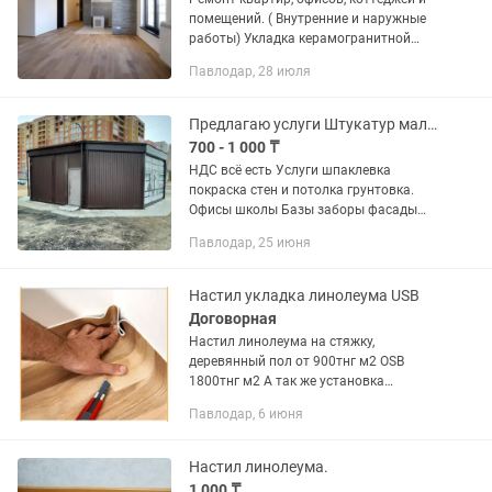
помещений. ( Внутренние и наружные
работы) Укладка керамогранитной
плитки. Заливка наливного пола.
Павлодар, 28 июля
Покраска стен, монтаж и поклейка
обоев. Ламинат, линолеум,...
Предлагаю услуги Штукатур маляр
700 - 1 000 ₸
НДС всё есть Услуги шпаклевка
покраска стен и потолка грунтовка.
Офисы школы Базы заборы фасады
красим Аппаратами а так же жидкие
Павлодар, 25 июня
полы ламинат линолеум плинтуса,
работу проводим очень быстро и...
Настил укладка линолеума USB
Договорная
Настил линолеума на стяжку,
деревянный пол от 900тнг м2 OSB
1800тнг м2 А так же установка
плинтуса 600тнг 1погонный метр
Павлодар, 6 июня
Звоните 10:00 до 20:00 Писать до 22:00
Настил линолеума.
1 000 ₸