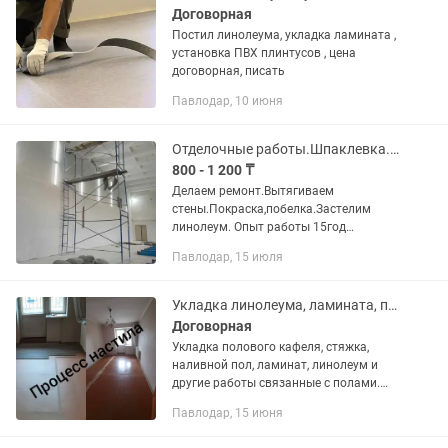
Договорная
Постил линолеума, укладка ламината ,
установка ПВХ плинтусов , цена
договорная, писать
Павлодар, 10 июня
Отделочные работы.Шпаклевка.Покраска с аппаратом.Линолеум.Плинтус.
800 - 1 200 ₸
Делаем ремонт.Вытягиваем
стены.Покраска,побелка.Застелим
линолеум. Опыт работы 15год
Работаем качественно и быстро. Не
Павлодар, 15 июля
пьем не курим работаем по факту. Есть
ТОО ИП Можете звонить любое время
Есть...
Укладка линолеума, ламината, плинтуса, полиуретан плинтус
Договорная
Укладка полового кафеля, стяжка,
наливной пол, ламинат, линолеум и
другие работы связанные с полами.
Выполним работы качественно и в
Павлодар, 15 июня
срок.