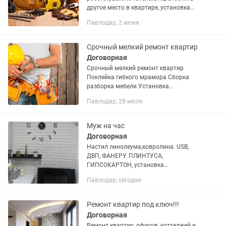
другое место в квартире, установка
люстр, светильников, замена
Павлодар, 2 июня
автоматов. Замена смесителя,
раковины, унитаза, установка
стиральных...
Срочный мелкий ремонт квартир
Договорная
Срочный мелкий ремонт квартир
Поклейка гибкого мрамора Сборка
разборка мебели Установка
телевизоров картин и тд Линолеум
Павлодар, 28 июля
порожки плинтуса
Муж на час
Договорная
Настил линолеума,ковролина. USB,
ДВП, ФАНЕРУ. ПЛИНТУСА,
ГИПСОКАРТОН, установка
перегородок, короба, наклейка кафеля ,
Павлодар, сегодня
протяжка пола, убираю скрип пола.
Сантехнические работы, установка и...
Ремонт квартир под ключ!!!
Договорная
Ремонт квартир, офисов, коттеджей и