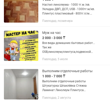
Настил линолеума - 1000 тг.м /кв.
Укладка ДВП, ДСП, USB - 1300тг.м/кв.
Плинтус пластиковый - 800тг.п/м.
Демонтаж оплачивается отдельно. , .
Павлодар, позавчера
Всем удачи.!!!
Муж на час
2 000 - 3 000 ₸
Все виды домашних бытовых работ...
Так же
OSB,линолеум,плинтуса,подвесной
потолок,пороги,стыки,двери...
Павлодар, 5 июля
Выполним отделочные работы
1 000 - 7 000 ₸
Выполним отделочные работы
Штукатурка Шпаклёвка Стяжка
Ламинат Линолеум Плинтуса
Перегородки
Павлодар, 2 августа