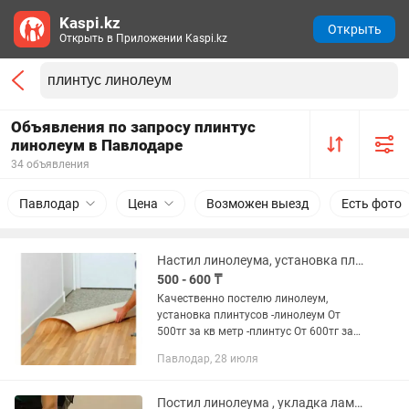
Kaspi.kz
Открыть
Открыть в Приложении Kaspi.kz
Объявления по запросу плинтус
линолеум в Павлодаре
34 объявления
Павлодар
Цена
Возможен выезд
Есть фото
Настил линолеума, установка плинтусов. Есть Kaspi red, Kaspi рассрочка
500 - 600 ₸
Качественно постелю линолеум,
установка плинтусов -линолеум От
500тг за кв метр -плинтус От 600тг за
один погонный метр
Павлодар, 28 июля
Постил линолеума , укладка ламината , установка ПВХ плинтуса