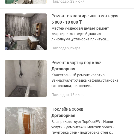
Павлодар, 23 июня
Стажем работы к Вашим услугам,
выполним любые виды работ... •
Стяжка Вашего пола...
Ремонт в квартире или в коттедже
5 000 - 10 000 ₸
Мастер универсал делает ремонт
квартир и коттеджей ,настил
линолеума ,установка плинтуса.
Установка люстры, замена и перенос
Павлодар, вчера
выключателей .Обшивка ,утепление
балконов и лоджий.Установка
сантехники....
Ремонт квартир под ключ
Договорная
Качественный ремонт квартир:
Ванна,туалет:кладка кафеля,установка
сантехники,освещение.
Комнаты:Выравнивание
Павлодар, 15 июля
стен,потолков,колер,обои,панели,
галтели,наливные...
Поклейка обоев
Договорная
Вас приветствует TopOboiPVL Наши
услуги: - демонтаж и монтаж обоев -
грунтовка стен - подготовка стен к