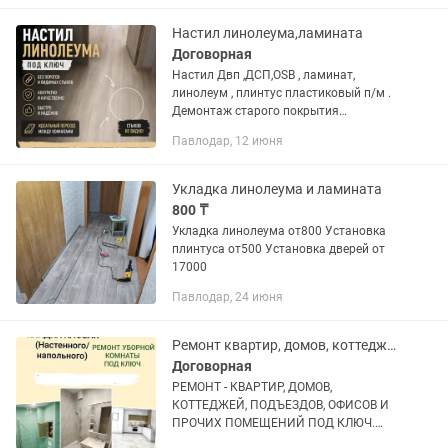
Настил линолеума,ламината
Договорная
Настил Двп ,ДСП,OSB , ламинат,
линолеум , плинтус пластиковый п/м .
Демонтаж старого покрытия
оплачивается отдельно. Помощь по
Павлодар, 12 июня
подбору материала,подготовка
основания под настил,соблюдение
технологии...
Укладка линолеума и ламината
800 ₸
Укладка линолеума от800 Установка
плинтуса от500 Установка дверей от
17000
Павлодар, 24 июня
Ремонт квартир, домов, коттеджей, офисов, магазинов, подъездов и прочих пом
Договорная
РЕМОНТ - КВАРТИР, ДОМОВ,
КОТТЕДЖЕЙ, ПОДЪЕЗДОВ, ОФИСОВ И
ПРОЧИХ ПОМЕЩЕНИЙ ПОД КЛЮЧ.
Строительная Бригада с 20 летним