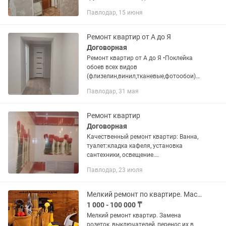
поклейке обоев - покраска стен и
Павлодар, 15 июня
потолка и т.д. - красим батареи
-установка галтелей Так же...
Ремонт квартир от А до Я
Договорная
Ремонт квартир от А до Я •Поклейка
обоев всех видов
(флизелин,винил,тканевые,фотообои)
•Установка галтелей,мoldингов
Павлодар, 31 мая
•Побелка,покраска,левкас потолков и
стен •декоративная
штукатурка,фактуры...
Ремонт квартир
Договорная
Качественный ремонт квартир: Ванна,
туалет:кладка кафеля, установка
сантехники, освещение.
Комнаты:Выравнивание стен,
Павлодар, 23 июля
потолков, колер, обои, панели, Галтели,
наливные полы, ламинат, линолеум,...
Мелкий ремонт по квартире. Мастер на час
1 000 - 100 000 ₸
Мелкий ремонт квартир. Замена
розеток, выключателей, перенос их в