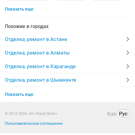
Показать еще
гипсокартон
потолки
сантехник
укладка
мелкий ремонт
жидкие обои
полы
Похожие в городах
штукатурка стен
бригада
строительство
Отделка, ремонт в Астане
мастер
межкомнатные двери
линолеум
Отделка, ремонт в Алматы
качественно
покраска стен
монтаж
Отделка, ремонт в Караганде
укладка плитки
стяжка
сауна
Отделка, ремонт в Шымкенте
Отделка, ремонт в Усть-Каменогорске
декоративная штукатурка
покраска
Показать еще
Отделка, ремонт в Актобе
реставрация ванн
побелка потолков
Қаз
Рус
© 2012-2026, АО «Kaspi Bank»
Отделка, ремонт в Костанае
выравнивание потолка
выравнивание стен
Пользовательское соглашение
Отделка, ремонт в Семее
услуги кафельщика
утепление балконов
краска