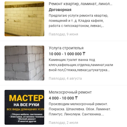
Ремонт квартир, ламинат, линолеум, плитка, полы, шпатлёвка, плинтус,галтель
Договорная
Предлагаю услуги ремонта квартир,
помещений и т. д. Кладка кафеля,
работа с гипсокартоном, левкас,
установка дверей, облагораживание
Павлодар, 9 июня
проёмов, откосы входной двери,
установка замена труб и всей...
Услуга строителья
10 000 - 1 000 000 ₸
Каменщик.туалет ванна под
ключ,кафельщик.отделка,ламинат,нали
вной пол,Стяжка,левкас,штукатурка
под маяк..сантехника. Лефкас.
Павлодар, 4 августа
Гипсовая штукатурка. Линолеум.
Плинтус. Обшивка балкона под ключ....
Мелкосрочный ремонт
4 000 - 10 000 ₸
Производим мелкосрочный ремонт.
Покраска. Шпаклевка. Обои. Ламинат.
Плинтус. Линолеум. Сантехника.
Установка. Электрика. Работа любой
Павлодар, 2 июля
сложности. Заправка кондиционера.