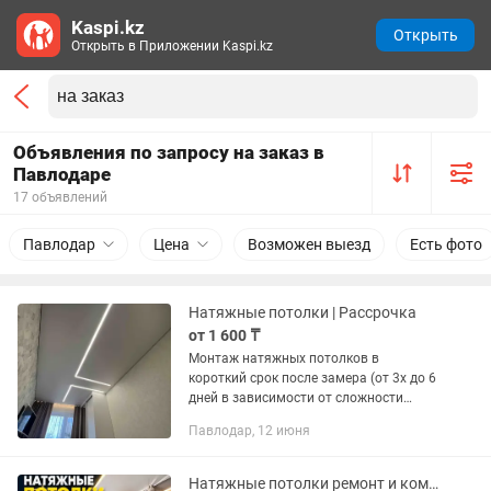
Kaspi.kz
Открыть
Открыть в Приложении Kaspi.kz
Объявления по запросу на заказ в
Павлодаре
17 объявлений
Павлодар
Цена
Возможен выезд
Есть фото
Натяжные потолки | Рассрочка
от 1 600 ₸
Монтаж натяжных потолков в
короткий срок после замера (от 3х до 6
дней в зависимости от сложности
производства материалов), а так же их
Павлодар, 12 июня
обслуживание: (слив воды, замена
светильников и люстр). Монтаж...
Натяжные потолки ремонт и комплектующие