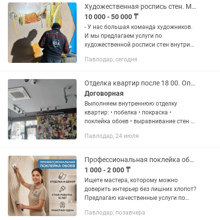
Художественная роспись стен. Мурал. Художник. Оформление стен школ, садиков
10 000 - 50 000 ₸
- У нас большая команда художников.
И мы предлагаем услуги по
художественной росписи стен внутри
домов, квартир, ресторанов, бутиков,
Павлодар, сегодня
офисов, стен школ и детских садов и в
других помещениях. Роспись...
Отделка квартир после 18 00. Опыт 17 лет Недорого
Договорная
Выполняем внутреннюю отделку
квартир: • побелка • покраска •
поклейка обоев • выравнивание стен и
потолков 👷♂️👷♂️ Работаем с
Павлодар, 24 июля
напарником 🛠 Опыт более 17 лет ⏰
Берем заказы после 18:00 💰 Цены...
Профессиональная поклейка обоев отделка и декор
1 000 - 2 000 ₸
Ищете мастера, которому можно
доверить интерьер без лишних хлопот?
Предлагаю качественные услуги по
чистовой отделке стен. Работаю на
Павлодар, позавчера
совесть, ценю ваше время и свой