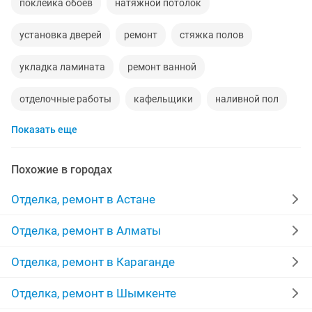
поклейка обоев
натяжной потолок
установка дверей
ремонт
стяжка полов
укладка ламината
ремонт ванной
отделочные работы
кафельщики
наливной пол
Показать еще
гипсокартон
потолки
сантехник
укладка
мелкий ремонт
жидкие обои
полы
Похожие в городах
штукатурка стен
бригада
строительство
Отделка, ремонт в Астане
мастер
межкомнатные двери
линолеум
Отделка, ремонт в Алматы
качественно
покраска стен
монтаж
Отделка, ремонт в Караганде
укладка плитки
стяжка
сауна
Отделка, ремонт в Шымкенте