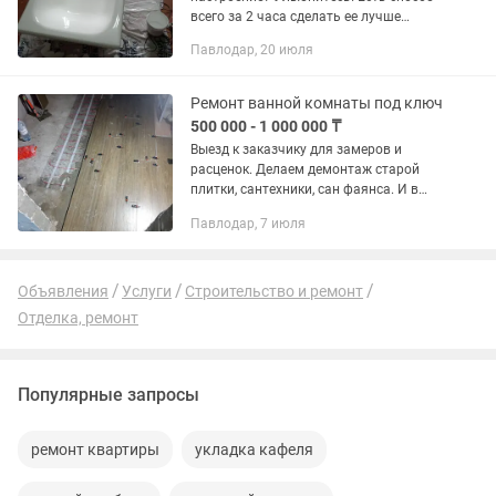
всего за 2 часа сделать ее лучше
новой! Наша компания - одна из
Павлодар, 20 июля
крупнейших в Павлодаре по
реставрации ванн наливным акрилом
и...
Ремонт ванной комнаты под ключ
500 000 - 1 000 000 ₸
Выезд к заказчику для замеров и
расценок. Делаем демонтаж старой
плитки, сантехники, сан фаянса. И в
дальнейшем укладка любой отделки
Павлодар, 7 июля
стен, устройство сантехники и
туалетных удобств.
Объявления
Услуги
Строительство и ремонт
Отделка, ремонт
Популярные запросы
ремонт квартиры
укладка кафеля