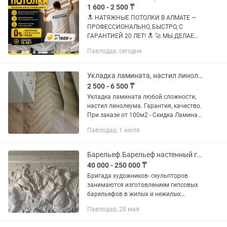
1 600 - 2 500 ₸
🔝 НАТЯЖНЫE ПОTОЛКИ В АЛМАТЕ —
ПPОФЕCСИOHAЛЬHO, БЫСТРO, С
ГАРAHTИEЙ 20 ЛET! 🔝 🚀 МЫ ДЕЛАЕМ
ТО, ЧТО ДРУГИЕ НЕ ДЕЛАЮТ: ✔
Павлодар, сегодня
Парящие потолки c LЕD-подcветкoй —
эффeктный 3D-oбъем! ✔ Звездное
небо...
Укладка ламината, настил линолеума
2 500 - 6 500 ₸
Укладка ламината любой сложности,
настил линолеума. Гарантия, качество.
При заказе от 100м2 - Скидка Ламинат
(цена за 1м2) на подложку: 1. Прямая
Павлодар, 1 июля
укладка = 2500 тг 2. Диагональная
укладка = 3500...
Барельеф.Барельеф настенный гипсовый. Скала. Скульптура в интерьере.
40 000 - 250 000 ₸
Бригада художников- скульпторов
занимаются изготовлением гипсовых
барельефов в жилых и нежилых
помещениях. Заказы принимаем
Павлодар, 28 мая
любой сложности. Качественно! В срок!
Для работы выбираем прочные,...