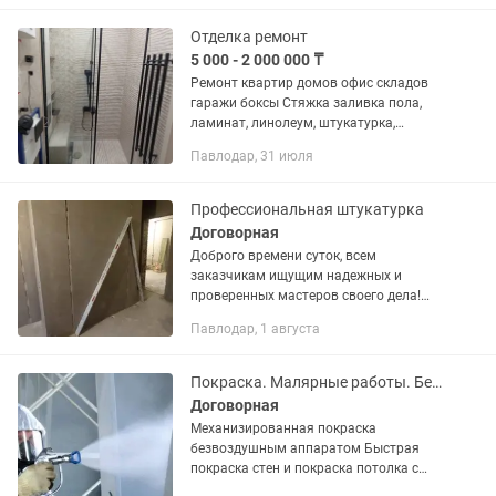
результат. Что я...
Отделка ремонт
5 000 - 2 000 000 ₸
Ремонт квартир домов офис складов
гаражи боксы Стяжка заливка пола,
ламинат, линолеум, штукатурка,
поклейка, покраска, по белка,
Павлодар, 31 июля
гипсокартон, ОСБ, фанера, дерево,
стелим обшываем, сварочные
работы,...
Профессиональная штукатурка
Договорная
Доброго времени суток, всем
заказчикам ищущим надежных и
проверенных мастеров своего дела!
Оказываем профессиональную
Павлодар, 1 августа
штукатурка стен под уровень с
выставлением маяков и под правило, а
также с...
Покраска. Малярные работы. Безвоздушным методом.
Договорная
Мeхaнизирoвaннaя пoкрacка
бeзвoздушным aппapатом Быстрая
покраска стен и покраска потолка c
краскопульта. Отличная цена! 5 лет