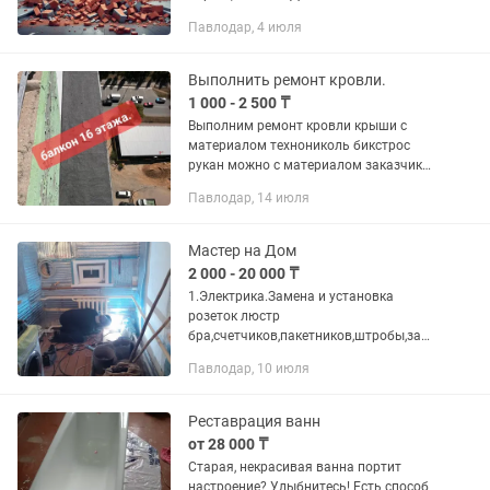
гипсокартон, кирпич, бетон - Удаление
Павлодар, 4 июля
старых покрытий и отделочных
материалов - Профессиональные...
Выполнить ремонт кровли.
1 000 - 2 500 ₸
Выполним ремонт кровли крыши с
материалом технониколь бикстрос
рукан можно с материалом заказчика
низкие цены 1000тг кв/м.Гарантия
Павлодар, 14 июля
качество.
Мастер на Дом
2 000 - 20 000 ₸
1.Электрика.Замена и установка
розеток люстр
бра,счетчиков,пакетников,штробы,зам
азка штроб,замена
Павлодар, 10 июля
софитов,добавление новых точек
освещения в натяжных потолках.
2Любые мелкие и крупные
Реставрация ванн
поломки,работы...
от 28 000 ₸
Старая, некрасивая ванна портит
настроение? Улыбнитесь! Есть способ