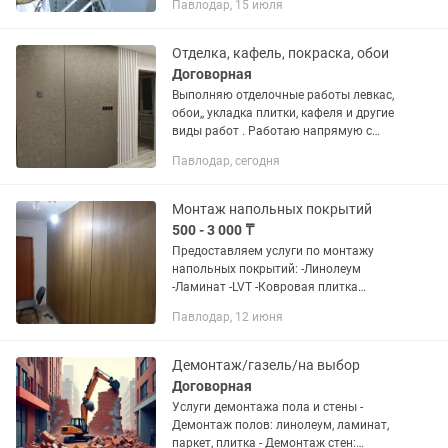
Павлодар, 15 июля
опыта! Работаем бригадой! Работаем
по городу Павлодар Ценa за 1 м2...
Отделка, кафель, покраска, обои
Договорная
Выполняю отделочные работы левкас,
обои,, укладка плитки, кафеля и другие
виды работ . Работаю напрямую с
заказчиком, для меня важное условие
Павлодар, сегодня
это качество и сроки, индивидуальный
подход к каждому...
Монтаж напольных покрытий
500 - 3 000 ₸
Предоставляем услуги по монтажу
напольных покрытий: -Линолеум
-Ламинат -LVT -Ковровая плитка
-Ковролин Производим замеры и
Павлодар, 12 июня
расчёт монтажного и расходного
материала. Демонтаж
рассчитывается...
Демонтаж/газель/на выбор
Договорная
Услуги демонтажа пола и стены -
Демонтаж полов: линолеум, ламинат,
паркет, плитка - Демонтаж стен: