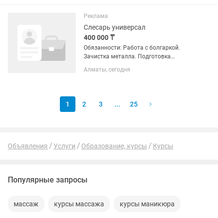
работать на постоянной основе.
Условия работы: Рабочий день с 9-00...
Реклама
Слесарь универсал
400 000 ₸
Обязанности: Работа с болгаркой.
Зачистка металла. Подготовка
деталей. Покраска
Алматы, сегодня
металлоконструкций. Требования:
Опыт работы приветствуется.
Ответственность. Желание работать.
1
2
3
...
25
Объявления
Услуги
Образование, курсы
Курсы
Популярные запросы
массаж
курсы массажа
курсы маникюра