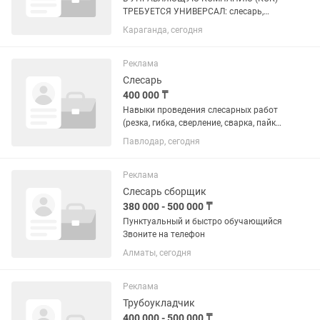
ТРЕБУЕТСЯ УНИВЕРСАЛ: слесарь,
сантехник и электрик в одном лице
Караганда, сегодня
Обязанности: — Обслуживание жилых
комплексов (новостройки) —
Выполнение сантехнических,
Реклама
слесарных и...
Слесарь
400 000 ₸
Навыки проведения слесарных работ
(резка, гибка, сверление, сварка, пайка)
Умение проводить диагностику,
Павлодар, сегодня
разборку ,ремонт и сборку
грузоподъемных механизмов и
оборудования для производства...
Реклама
Слесарь сборщик
380 000 - 500 000 ₸
Пунктуальный и быстро обучающийся
Звоните на телефон
Алматы, сегодня
Реклама
Трубоукладчик
400 000 - 500 000 ₸