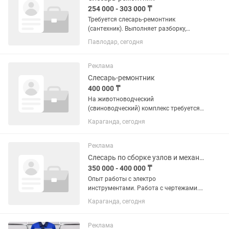
254 000 - 303 000 ₸
Требуется слесарь-ремонтник
(сантехник). Выполняет разборку,
ремонт, сборку и испытание простых
Павлодар, сегодня
узлов и механизмов оборудования,
агрегатов и машин. Ремонт простого
оборудования, агрегатов и машин и...
Реклама
Слесарь-ремонтник
400 000 ₸
На животноводческий
(свиноводческий) комплекс требуется
слесарь-ремонтник для обслуживания
Караганда, сегодня
оборудования и обеспечения
бесперебойной работы фермы.
Заработная плата: 400 000 тенге.
Реклама
Требования: Опыт...
Слесарь по сборке узлов и механизмов
350 000 - 400 000 ₸
Опыт работы с электро
инструментами. Работа с чертежами.
Ответственность, пунктуальность.
Караганда, сегодня
График работы 5/2. С 8 до 17.
Реклама