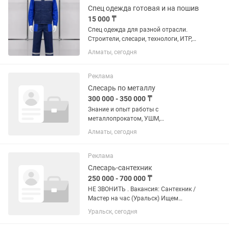
Спец одежда готовая и на пошив
15 000 ₸
Спец одежда для разной отрасли.
Строители, слесари, технологи, ИТР,
КухнЯ рабочие и техперсонал, жилеты,
Алматы, сегодня
футболки.Нанесение логотипов также
Вышивка.
Реклама
Слесарь по металлу
300 000 - 350 000 ₸
Знание и опыт работы с
металлопрокатом, УШМ,
шлифовальные работы
Алматы, сегодня
Реклама
Слесарь-сантехник
250 000 - 700 000 ₸
НЕ ЗВОНИТЬ . Вакансия: Сантехник /
Мастер на час (Уральск) Ищем
дисциплинированных профессионалов
Уральск, сегодня
для долгосрочного сотрудничества.
Занятость: Полная / Сменный график