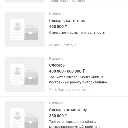
Талдыкорган, сегодня
Реклама
Слесарь-сантехник
450 000 ₸
Ответственность, пунктуальность
Алматы, сегодня
Реклама
Слесарь
400 000 - 600 000 ₸
Требуется слесарь-монтажник на
постоянную работу в строительно-
монтажную организацию. Работа на
Усть-Каменогорск, сегодня
промышленных площадках. Виды
работ: монтаж трубопроводов,
изготовление и монтаж
Реклама
металлоконструкций,...
Слесарь по металлу
350 000 ₸
Требуется слесаря на сборку
металлоконструкций, работа со