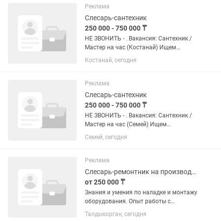
(строго по согласованию). Формат...
Реклама
Слесарь-сантехник
250 000 - 750 000 ₸
НЕ ЗВОНИТЬ - . Вакансия: Сантехник /
Мастер на час (Костанай) Ищем
дисциплинированных профессионалов
Костанай, сегодня
для долгосрочного сотрудничества.
Занятость: Полная / Сменный график
(строго по...
Реклама
Слесарь-сантехник
250 000 - 750 000 ₸
НЕ ЗВОНИТЬ - . Вакансия: Сантехник /
Мастер на час (Семей) Ищем
дисциплинированных профессионалов
Семей, сегодня
для долгосрочного сотрудничества.
Занятость: Полная / Сменный график
(строго по согласованию). Формат...
Реклама
Слесарь-ремонтник на производстве
от 250 000 ₸
Знания и умения по наладке и монтажу
оборудования. Опыт работы с
электроинструментом. Железная
Талдыкорган, сегодня
дисциплина, пунктуальность и желание