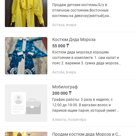
Продам детские костюмы.Б/у в
отличном состоянии.Восточные
костюмы:на девочку(желтый),на
мальчика(серый) размер 32,цена
Астана, вчера
5000.Костюм на клоуна с париком и
носом,цена 8500т. Находимся в районе
7...
Костюм Деда Мороза
55 000 ₸
Костюм деда мороза,в хорошем
состоянии в комплекте: 1. сам халат и
пояс 2. варежки 3. сумка деда мороза
4. парик и борода, белые 5. шапка деда
Актобе, вчера
мороза цена за костюм дополнительно
продаю различный...
Мобилограф
200 000 ₸
График работы: 3 раза в неделю; с
12:00 до 18:00. В магазин волос и
париков ищем парня, который умеет
быстро реагировать на происходящее,
Алматы, позавчера
замечает интересные моменты и
превращает их в живой,...
Продам костюм деда Мороза и Снегурочки