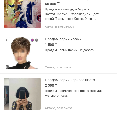
60 000 ₸
Продам костюм деда Мороза.
Состояние очень хорошее, б\у. Цвет
синий. Ткань песок Корея. Очень
красиво переливается. Костюмы
Алматы, позавчера
обклеены блестящими снежинками и
камнями. Костюмы после химчистки,
чистые....
Продам парик новый
1 500 ₸
Продам новый парик. Не дорого
Семей, позавчера
Продам парик черного цвета
2 500 ₸
Продам парик черного цвета каре для
женского пола.
Актобе, позавчера