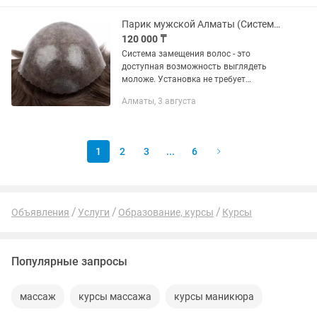
Парик мужской Алматы (Система замещения волос)
120 000 ₸
Система замещения волос - это
доступная возможность выглядеть
моложе. Установка не требует
хирургического вмешательства. Кожа
Алматы, 3 августа
контактирует только со специально
разработанным влагостойким,...
1
2
3
...
6
Объявления
Услуги
Образование, курсы
Курсы
Популярные запросы
массаж
курсы массажа
курсы маникюра