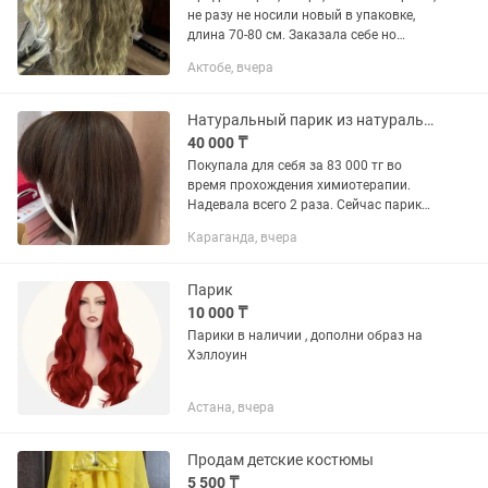
не разу не носили новый в упаковке,
длина 70-80 см. Заказала себе но
поняла что это не мое. Камера не
Актобе, вчера
передает всей красоты. Надевать,
укладывать легко. Есть торг...
Натуральный парик из натуральных волос Почти новый
40 000 ₸
Покупала для себя за 83 000 тг во
время прохождения химиотерапии.
Надевала всего 2 раза. Сейчас парик
больше не нужен, поэтому продаю.
Караганда, вчера
Состояние отличное, практически как
новый. В комплекте: ✔️...
Парик
10 000 ₸
Парики в наличии , дополни образ на
Хэллоуин
Астана, вчера
Продам детские костюмы
5 500 ₸