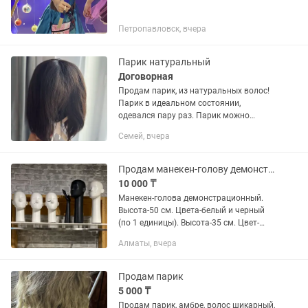
Петропавловск, вчера
Парик натуральный
Договорная
Продам парик, из натуральных волос!
Парик в идеальном состоянии,
одевался пару раз. Парик можно
подстригать, красить, делать
Семей, вчера
различные укладки, волос
натуральный! Срочно!
Продам манекен-голову демонстрационный.
10 000 ₸
Манекен-голова демонстрационный.
Высота-50 см. Цвета-белый и черный
(по 1 единицы). Высота-35 см. Цвет-
белый. ( 3 единицы). Производство-
Алматы, вчера
Италия. Могут быть использованы для
магазина, витрины или...
Продам парик
5 000 ₸
Продам парик, амбре, волос шикарный,