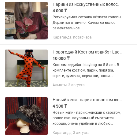
Парики из исскуственных волос.
4 000 ₸
Регулируемая сеточка обхвата головы.
Держится отлично. Качество волос
замечательное.
Караганда, позавчера
Новогодний Костюм лэдибэг Ladybag
10 000 ₸
Костюм лэдибаг Ldaybag на 5-8 лет. В
комплекте костюм, парик, повязка,
серьги, сумочка, перчатки, носки.
Купили для нового года, в саду
Алматы, 3 августа
сообщили что будет Белоснежкой.
Состояние нового. Забрать ТРЦ...
Новый кепи - парик с хвостом женский
4 500 ₸
Новый кепи - парик женский с хвостом,
волос как натуральный смотрится
хорошо, очень удобный в любую
погоду, смотрите все мои объявления
Караганда, 3 августа