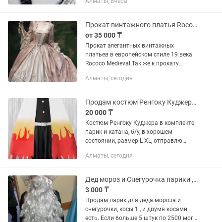
Алматы, вчера
Прокат винтажного платья Rococo Medieval
от 35 000 ₸
Прокат элегантных винтажных
платьев в европейском стиле 19 века
Rococo Medieval.Так же к прокату
предоставляется парик,маска,веер по
Алматы, сегодня
отдельной стоимости. Подборка
образа с дополнением...
Продам костюм Ренгоку Куджеро cosplay
20 000 ₸
Костюм Ренгоку Куджера в комплекте
парик и катана, б/у, в хорошем
состоянии, размер L-XL, отправлю
курьером
Алматы, сегодня
Дед мороз и Снегурочка парики , коса
3 000 ₸
Продам парик для деда мороза и
снегурочки, косы 1 , и двумя косами
есть. Если больше 5 штук по 2500 могу