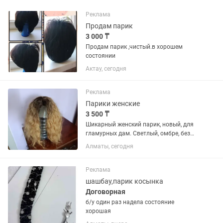
Реклама
Продам парик
3 000 ₸
Продам парик ,чистый.в хорошем
состоянии
Актау, сегодня
Реклама
Парики женские
3 500 ₸
Шикарный женский парик, новый, для
гламурных дам. Светлый, омбре, без
челки, волнистый, длина 40 см. из
Алматы, сегодня
термоволокна, выдерживает высокие
температуры
Реклама
шашбау,парик косынка
Договорная
б/у один раз надела состояние
хорошая