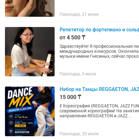
Павлодар, 21 июня
Репетитор по фортепиано и сол
от 4 500 ₸
Здравствуйте! Я профессиональная п
международных конкурсов. Окончила 
музыки имени Гнесиных, сейчас прохож
Павлодар, 9 июля
Набор на Танцы REGGAETON, JA
15 000 ₸
💃 Хореография (REGGAETON, JAZZ FUNK) 👧🧒 Возраст: 
современной хореографии! На занятиях дети: • Изучают популярные танцевальные
направления REGGAETON и JAZZ...
Павлодар, 20 июля