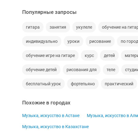
Популярные запросы
гитара
занятия
укулеле
обучение на гита
индивидуально
уроки
рисование
по горо
обучение игре на гитаре
курс
детей
матер
обучение детей
рисования для
теле
студи
бесплатный урок
фортепьяно
практический
Похожие в городах
Музыка, искусство в Астане
Музыка, искусство в Ал
Музыка, искусство в Казахстане