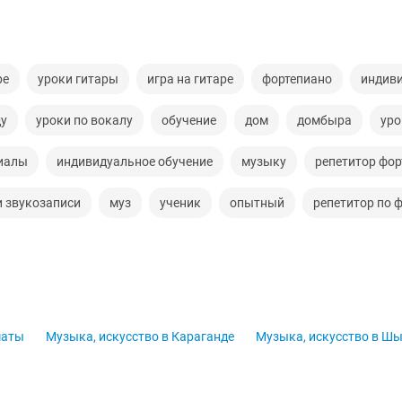
ре
уроки гитары
игра на гитаре
фортепиано
индив
ду
уроки по вокалу
обучение
дом
домбыра
уро
иалы
индивидуальное обучение
музыку
репетитор фор
и звукозаписи
муз
ученик
опытный
репетитор по 
маты
Музыка, искусство в Караганде
Музыка, искусство в Ш