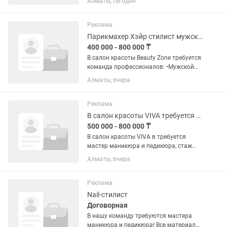
Алматы, сегодня
работу, ценит качество и стремится
предоставлять клиентам высокий
уровень сервиса. Что предстоит...
Реклама
Парикмахер Хэйр стилист мужской мастер
400 000 - 800 000 ₸
В салон красоты Beauty Zone требуется
команда профессионалов: •Мужской
парикмахер •Женский парикмахер
Алматы, вчера
•Универсальный мастер (смежник)
•Мастер по прическам и укладкам
•Барбер Требования: •Опыт работы...
Реклама
В салон красоты VIVA требуется мастер маникюра и педикюра, nail-стилист
500 000 - 800 000 ₸
В салон красоты VIVA в требуется
мастер маникюра и педикюра, стаж
работы от года, график 5/2. Материалы
Алматы, вчера
ваши. Зп и остальные условия
обговариваем на собеседовании.
Адрес: Макатаева 127/1, ТРЦ Мега...
Реклама
Nail-стилист
Договорная
В нашу команду требуются мастера
маникюра и педикюра! Все материалы