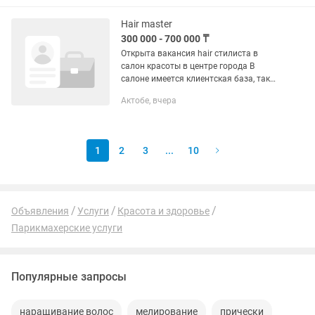
равно выглядеть...
Hair master
300 000 - 700 000 ₸
Открыта вакансия hair стилиста в
салон красоты в центре города В
салоне имеется клиентская база, также
работаем с
Актобе, вчера
1
2
3
...
10
Объявления
Услуги
Красота и здоровье
Парикмахерские услуги
Популярные запросы
наращивание волос
мелирование
прически