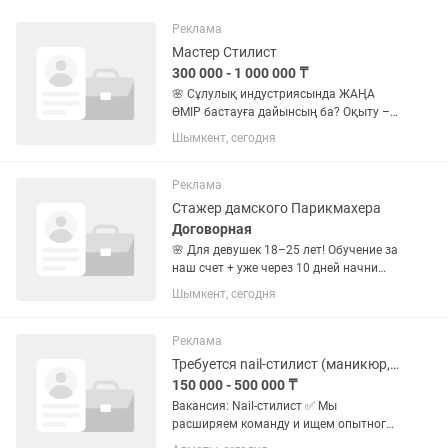
Реклама
Мастер Стилист
300 000 - 1 000 000 ₸
🌸 Сұлулық индустриясында ЖАҢА
ӨМІР бастауға дайынсың ба? Оқыту –
тегін! + 10 күннен кейін ақша таба
Шымкент, сегодня
бастайсың! Табысың: 350 000₸ – 1 000
000₸+ Жұмысты жалғыз істеп
шаршадың ба? Клиент қайдан табам...
Реклама
Стажер дамского Парикмахера
Договорная
🌸 Для девушек 18–25 лет! Обучение за
наш счет + уже через 10 дней начни
зарабатывать! Доход: 250 000 – 500
Шымкент, сегодня
000 тг в месяц Мечтаешь работать в
красивой, творческой сфере? Хочешь
стать...
Реклама
Требуется nail-стилист (маникюр, педикюр, наращивание)
150 000 - 500 000 ₸
Вакансия: Nail-стилист ✅ Мы
расширяем команду и ищем опытного
nail-стилиста, который любит свою