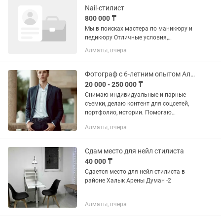
Nail-стилист
800 000 ₸
Мы в поисках мастера по маникюру и
педикюру Отличные условия,
своевременная зарплата. Хороший
Алматы, вчера
поток клиентов. Дружный коллектив,
тимбилдинги, корпоративы Для
удобства рядом метро Райымбек
Фотограф с 6-летним опытом Алматы
20 000 - 250 000 ₸
Снимаю индивидуальные и парные
съемки, делаю контент для соцсетей,
портфолио, истории. Помогаю
раскрыться в кадре, подсказываю
Алматы, вчера
позы, образ, локацию. Все фото
проходят профессиональную
обработку,...
Сдам место для нейл стилиста
40 000 ₸
Сдается место для нейл стилиста в
районе Халык Арены Думан -2
Алматы, вчера