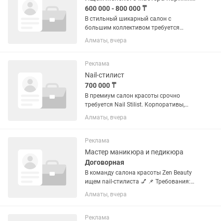
600 000 - 800 000 ₸
В стильный шикарный салон с
большим коллективом требуется
женский мастер . Умение делать все
Алматы, вчера
виды стрижек, окрашиваний и укладок
. Зарплата в день от 25 000 до 50 000
Реклама
Nail-стилист
700 000 ₸
В премиум салон красоты срочно
требуется Nail Stilist. Корпоративы,
дружный коллектив. Хороший поток
Алматы, вчера
клиентов. Для удобства- метро
Райымбек Отличные условия для
работы.
Реклама
Мастер маникюра и педикюра
Договорная
В команду салона красоты Zen Beauty
ищем nail-стилиста 💅 📌 Требования:
Опыт работы от 2 лет Возраст: 19-30
Алматы, вчера
лет Профессиональное выполнение
маникюра и педикюра (классика,
комбинированный,...
Реклама