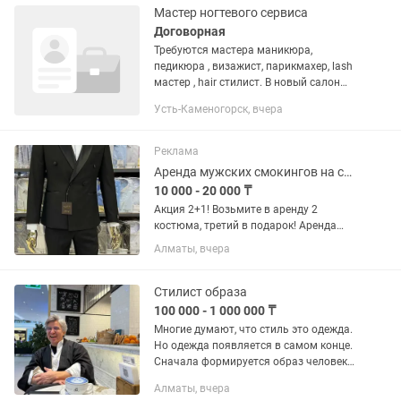
Мастер ногтевого сервиса
Договорная
Требуются мастера маникюра,
педикюра , визажист, парикмахер, lash
мастер , hair стилист. В новый салон
красоты!
Усть-Каменогорск, вчера
Реклама
Аренда мужских смокингов на свадьбу, классических костюмов
10 000 - 20 000 ₸
Акция 2+1! Возьмите в аренду 2
костюма, третий в подарок! Аренда
мужских классических
Алматы, вчера
костюмов,смокингов на
корпоративы.Хорошее качество,
доступные цены.Напрокат также
Стилист образа
обувь,рубашки,пальто,часы,...
100 000 - 1 000 000 ₸
Многие думают, что стиль это одежда.
Но одежда появляется в самом конце.
Сначала формируется образ человека.
То, как он думает, говорит и держится.
Алматы, вчера
Можно купить дорогие вещи и всё