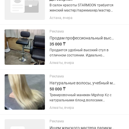
В салон красоты STARMOON требуется
женский мастер/парикмахер/мастер
универсал/хейр стилист С опытом
Астана, вчера
работы от 1 года Мы предоставим
крутую рекламу, базу клиентов,
поддержку и классный коллектив Вы...
Реклама
Продам профессиональный высокий стул для мастера
35 000 ₸
Продается удобный высокий стул в
отличном состоянии. Идеально
подойдет для работы визажистом,
Алматы, вчера
бровистом, парикмахерам, стилистам,
мастерам по макияжу, а также в
качестве стула для помощника. ✅...
Реклама
Натуральные волосы, учебный манекен
50 000 ₸
Тренировочный манекен Mgshop Kz с
натуральными блонд волосами
длиной 60 см - незаменимый
Алматы, вчера
помощник для профессионалов и
любителей в мире парикмахерского
искусства. + Особенности: - V 100%
Реклама
натуральные...
Ищем женского мастера парикмахера колориста стилиста