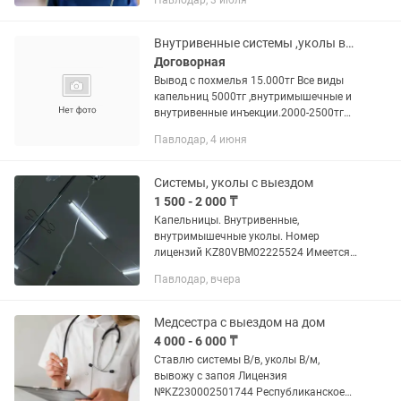
Павлодар, 3 июля
учреждение "Департамент Комитета
медицинского и...
Внутривенные системы ,уколы внутривенно,внутримышечно ,подкожно
Договорная
Вывод с похмелья 15.000тг Все виды
капельниц 5000тг ,внутримышечные и
внутривенные инъекции.2000-2500тг
Лицензия №KZ220002036493
Павлодар, 4 июня
Выдан"Департамент Комитета
медицинского и фармацевтического
контроля...
Системы, уколы с выездом
1 500 - 2 000 ₸
Капельницы. Внутривенные,
внутримышечные уколы. Номер
лицензий KZ80VBM02225524 Имеется
лицензия, на оказание медицинской
Павлодар, вчера
помощи. От 26.12.2023. Кем выдано:
Қазақстан Республикасының
Денсаулық...
Медсестра с выездом на дом
4 000 - 6 000 ₸
Ставлю системы В/в, уколы В/м,
вывожу с запоя Лицензия
№KZ230002501744 Республиканское