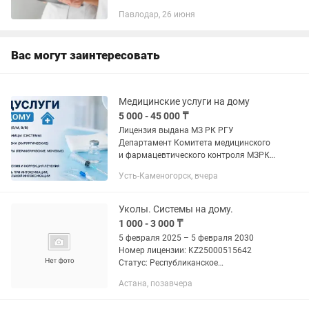
государственное учреждение
Павлодар, 26 июня
"Департамент Комитета медицинского
и фармацевтического контроля
Министерства...
Вас могут заинтересовать
Медицинские услуги на дому
5 000 - 45 000 ₸
Лицензия выдана МЗ РК РГУ
Департамент Комитета медицинского
и фармацевтического контроля МЗРК
по ВКО Номер лицензии
Усть-Каменогорск, вчера
№KZ230002339830 действителен
03.07.2023 до 03.07.2030 Сертификат
№КZ18VBM03481141...
Уколы. Системы на дому.
1 000 - 3 000 ₸
5 февраля 2025 – 5 февраля 2030
Номер лицензии: KZ25000515642
Статус: Республиканское
государственное учреждение
Астана, позавчера
"Департамент Комитета медицинского
и фармацевтического контроля