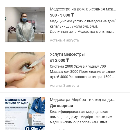
швов (при наличии...
Медсестра на дом, выездная медсестра
500 - 5 000 ₸
Медицинские услуги с выездом на дом(
капельницы, уколы в/в, в/м).
Доступная цена Медсестра с опытом
работы. ( реанимационная медсестра)
Астана, 4 августа
Работаю со сложными венами. -...
Услуги медсестры
от 2 000 ₸
Система 2000 Укол в ягодицу 700
Массаж век 3000 Промывание слезных
путей 4000 Установка катетера 1500
Снятие интоксикации 15000
Астана, 3 августа
Парабульбарная инъекция ( под глаз)
3000 Инъекция височной...
Медсестра Медбрат выезд на дом укол система
Договорная
Квалифицированная медицинская
помощь на дому . Медбрат с высшим
медицинским образованием Опыт
работы в реанимации и интенсивной