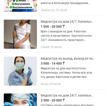
работы в больнице,в процедурном
кабинете,в поликлинике доврачебной и
Экибастуз, 29 июля
смотровом кабинете. 1. Выезд на дом
оплачивается отдельно -...
Медсестра на дом 24/7, Капельница , вывод из запоя, интоксикация
1 000 - 20 000 ₸
Врач с выездом на дом. Работаю
честно и качественно. Круглосуточно
24/7. Анонимность гарантирую.
ПРОФЕССИОНАЛЬНО. Результативно.
Семей, 29 июля
Работаю с любыми пациентами и
венами любой сложности. За свою...
Медсестра на выезд, вывод из запоя, капельница, интоксикация, похмелье
3 000 - 14 400 ₸
Медсестра на дом круглосуточно.
Капельницы, системы. Уколы в/в, в/м,
п/к, делаю взрослым и детям при
любом возрасте. Работаю честно и
Актау, 29 июля
добросовестно. Все качественно и
стерильно. Большой опыт в...
Медсестра на дом 24/7, капельница, вывод из запоя, интоксикация
2 500 - 20 000 ₸
Системы, уколы, капельницы, все виды