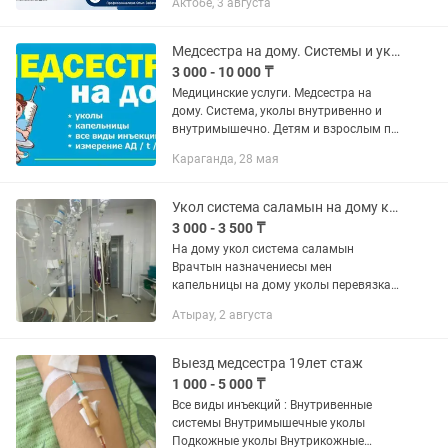
Актобе, 3 августа
терапии — более 9 лет. Оказываю
профессиональную медицинскую
помощь...
Медсестра на дому. Системы и уколы
3 000 - 10 000 ₸
Медицинские услуги. Медсестра на
дому. Система, уколы внутривенно и
внутримышечно. Детям и взрослым по
назначению врача. Номер лицензии K
Караганда, 28 мая
Z93VBMO1829239 27/07/2022 Выдано
МЗРК
Укол система саламын на дому капельницы на дому
3 000 - 3 500 ₸
На дому укол система саламын
Врачтын назначениесы мен
капельницы на дому уколы перевязка
жасаймын капельницы для снятия
Атырау, 2 августа
алкогольной интоксикации Номер
лицензии KZ76VBM02375849 Выдано...
Выезд медсестра 19лет стаж
1 000 - 5 000 ₸
Все виды инъекций : Внутривенные
системы Внутримышечные уколы
Подкожные уколы Внутрикожные