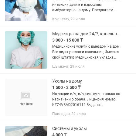
инъекции детям и взрослым
амбулаторно на дому. Предлагаем
медицинскую помощь амбулаторно на
Кокшетау, 29 июля
дому по следующим профилям
Терапия Токсикология Наркологи
Неврология...
Медсестра на дом 24/7, капельница, вывод из запоя, интоксикация
3 000 - 15 000 ₸
Медицинские услуги с выездом на дом.
Все виды уколов и капельниц Имеется
свой штатив Медицинская укладка,
системы бабочки для тонких вен -
Шымкент, 29 июля
Витаминотерапия - капельницы при
пищевом отравлении -...
Уколы на дому
1 500 - 3 500 ₸
Инъекции в/м, в/в, системы - только по
назначению врача. Лицензия номер:
KZ74VBM02016112 Выдана:
Министерство здравоохранения
Павлодар, 29 июля
Республики Казахстан
Республиканское государственное
учреждение...
Системы и уколы
4 000 ₸