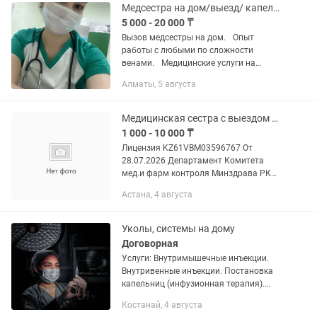
Министерства...
Медсестра на дом/выезд/ капельница/ вывод из запоя/уколы/система
5 000 - 20 000 ₸
Вызов медсестры на дом. Опыт
работы с любыми по сложности
венами. Медицинские услуги на
дому! - Капельницы при пищевом
Алматы, 5 августа
отравлении - Капельницы при
простуде и гриппе ОРЗ, ОРВИ -
Капельницы от...
Медицинская сестра с выездом на дом
1 000 - 10 000 ₸
Лицензия KZ61VBM03596767 От
28.07.2026 Департамент Комитета
мед.и фарм контроля Минздрава РК
Медсестра с выездом на дом взрослым
Астана, 4 августа
и детям -внутривенные инфузии
(система) от 2500 (в зависимости от...
Уколы, системы на дому
Договорная
Услуги: Внутримышечные инъекции.
Внутривенные инъекции. Постановка
капельниц (инфузионная терапия).
Выполнение назначений врача.
Костанай, 4 августа
Перевязки и обработка ран. Снятие