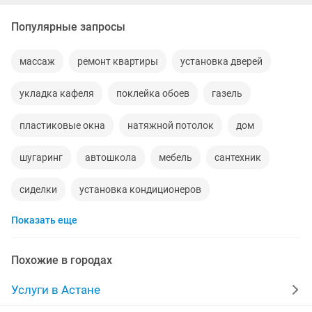
Популярные запросы
массаж
ремонт квартиры
установка дверей
укладка кафеля
поклейка обоев
газель
пластиковые окна
натяжной потолок
дом
шугаринг
автошкола
мебель
сантехник
сиделки
установка кондиционеров
Показать еще
уколы на дому
вывоз мусора
кредиты
москитные сетки
ремонт окон
ворота
диван
Похожие в городах
грузоперевозки газель
курсы массажа
Услуги в Астане