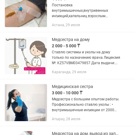
Постановка
внутримышечных,внутривенных
инъекций,капельниц взрослым
выездом на дом. Строго по
Астана, 29 июля
назначению врача район левого
берега и г. Косшы Лицензия
KZ23000423349 06.02.2023 РГУ
Медсестра на дому
Департамент Комитета...
2 000 - 5 000 ₸
Ставлю системы и уколы на дому
только по назначению врача Лицензия
№: KZ57VBM03479857 Дата выдачи:
25.05.2026 Выдано: Министерство
Караганда, 29 июля
здравоохранения Республики
Казахстан
Медицинская сестра
3 000 - 10 000 ₸
Медсестра с большим опытом работы.
Профессионально ставлю уколы : •
внутримышечные инъекции от 2000
тенге • подкожные инъекции от 2000
Атырау, 28 июля
тенге • внутривенные инъекции от 3500
тенге • внутривенно...
Медсестра на дом, вывод из запоя, детоксикация, капельница