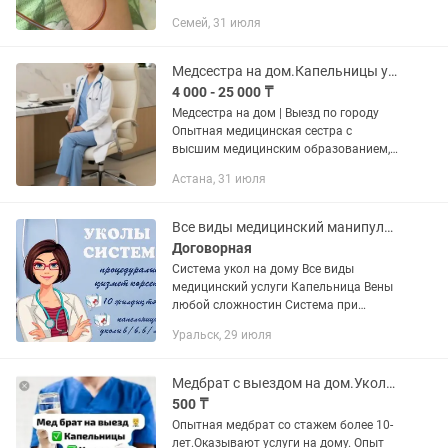
уколы Внутривенные уколы
Семей, 31 июля
Аутогемотерапия Физио процедуры
(электрофорез и магнитотерапия)
Перевязки...
Медсестра на дом.Капельницы уколы для детей и взрослых.
4 000 - 25 000 ₸
Медсестра на дом | Выезд по городу
Опытная медицинская сестра с
высшим медицинским образованием,
стаж работы 7 лет. Окончила
Астана, 31 июля
медицинское учебное заведение в
Астане. Оказываю медицинские услуги
на...
Все виды медицинский манипуляций
Договорная
Система укол на дому Все виды
медицинский услуги Капельница Вены
любой сложностин Система при
аллергия, бронхит, отравлениеи также
Уральск, 29 июля
при высокий давление Обработка раны
Мочевой катетер Внутривенный...
Медбрат с выездом на дом.Уколы и системы (капельницы). Оплата договорная.
500 ₸
Опытная медбрат со стажем более 10-
лет.Оказывают услуги на дому. Опыт