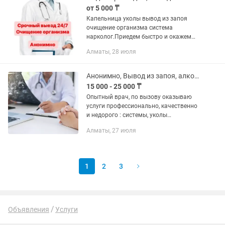
от 5 000 ₸
Капельница уколы вывод из запоя
очищение организма система
нарколог.Приедем быстро и окажем
качественные медицинские услуги. Все
Алматы, 28 июля
виды уколов и капельниц, вывод из
запоя, снятие алкогольной...
Анонимно, Вывод из запоя, алкогольной интоксикации, похмельного синдрома
15 000 - 25 000 ₸
Опытный врач, по вызову оказываю
услуги профессионально, качественно
и недорого : системы, уколы
внутримышечно, внутривенно,
Алматы, 27 июля
подкожно, снятие алкогольной
интоксикаций, вены любой сложности.
Вывод из...
1
2
3
Объявления
Услуги