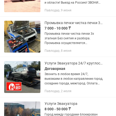
и области! Выезд на Россию! ЗВОНИ
прямо сейчас!
Павлодар, 9 июня
Промывка печки чистка печки 3х этапная
7 000 - 10 000 ₸
Промывка печки чистка печки 3х
этапная Без снятия и разбора.
Промывка осуществляется
специальной жидкостью, минимально
Павлодар, 8 июня
воздействующий на внутренние
компоненты агрегатов, с хорошими
моющими...
Услуги Эвакуатора 24/7 круглосуточно самые низкие цены город межгород
Договорная
Звонить в любое время 24/7,
выезжаем в любое направление город,
соседние города, межгород. Оплата
нал/без нал 1) Выезжаем на любой
Павлодар, 2 июля
адрес расположения вашего авто; 2)
Выезжаем за аварийными авто; 3)...
Услуги Эвакуатора
8 000 - 50 000 ₸
Город между городами блокирован