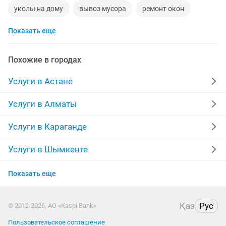
уколы на дому
вывоз мусора
ремонт окон
Показать еще
ворота
диван
грузоперевозки газель
курсы массажа
манипулятор
тамада
Похожие в городах
реставрация мебели
ремонт
компьютер
Услуги в Астане
кухни
квартира
стяжка полов
Услуги в Алматы
уборка квартир
забор
укладка ламината
Услуги в Караганде
перетяжка мебели
фотограф
долг
Услуги в Шымкенте
Услуги в Усть-Каменогорске
вскрытие замков
эвакуатор
камаз
Показать еще
Услуги в Актобе
временная прописка
Қаз
Рус
© 2012-2026, АО «Kaspi Bank»
Услуги в Костанае
Пользовательское соглашение