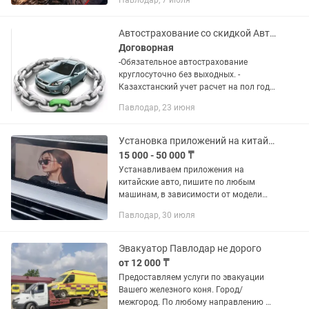
Павлодар, 7 июля
Isuzu, Hyundai HD, MAN. Услуги: —
текущий и капитальный ремонт...
Автострахование со скидкой АвтоСтраховка на все виды машин
Договорная
-Обязательное автострахование
круглосуточно без выходных. -
Казахстанский учет расчет на пол года
и год - Страхование работников ИП -
Павлодар, 23 июня
Выезд в Россию Российский учет
Армения Киргизия Монголия...
Установка приложений на китайские авто
15 000 - 50 000 ₸
Устанавливаем приложения на
китайские авто, пишите по любым
машинам, в зависимости от модели
подскажем можно ли поставить или
Павлодар, 30 июля
нет. Работаем на выезд по Павлодар-
Аксу
Эвакуатор Павлодар не дорого
от 12 000 ₸
Предоставляем услуги по эвакуации
Вашего железного коня. Город/
межгород. По любому направлению Р