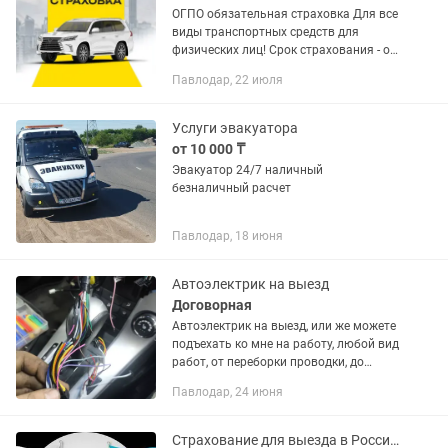
ОГПО обязательная страховка Для все
виды транспортных средств для
физических лиц! Срок страхования - от
6 до 12 месяцев. Переоформление,
Павлодар, 22 июля
изменить техпаспорт, добавить
водителя. Электронный полис...
Услуги эвакуатора
от 10 000 ₸
Эвакуатор 24/7 наличный
безналичный расчет
Павлодар, 18 июня
Автоэлектрик на выезд
Договорная
Автоэлектрик на выезд, или же можете
подъехать ко мне на работу, любой вид
работ, от переборки проводки, до
замены лампочки
Павлодар, 24 июня
Страхование для выезда в Россию и по Казахстану 24/7