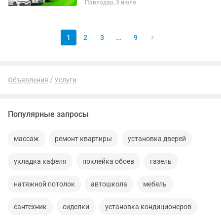
Павлодар, 3 июля
Нерезидентов • На 6 месяцев и на 1 год
• Физ. и Юр. лица | ИП, ТОО. •...
1
2
3
...
9
Объявления
Услуги
Популярные запросы
массаж
ремонт квартиры
установка дверей
укладка кафеля
поклейка обоев
газель
натяжной потолок
автошкола
мебель
сантехник
сиделки
установка кондиционеров