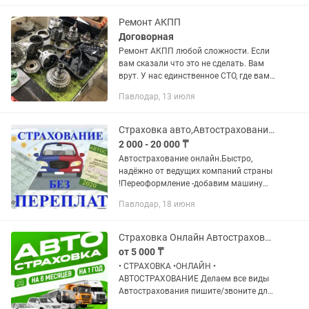
текущих данных • Запись...
Ремонт АКПП
Договорная
Ремонт АКПП любой сложности. Если
вам сказали что это не сделать. Вам
врут. У нас единственное СТО, где вам
скажут правду. И сделают вашу
Павлодар, 13 июля
машину с гарантией что у вас ничего
не сломается.
Страховка авто,Автострахование на любой учет,Транзиты,Выезд в Россию.Вв
2 000 - 20 000 ₸
Автострахование онлайн.Быстро,
надёжно от ведущих компаний страны
!Переоформление -добавим машину
или водителя ,пишите рассчитаем !
Павлодар, 18 июня
ОСАГО, Росгосстрах ,Евразия, Жусан
гарант ,Insurance ,Ako , Freedom...
Страховка Онлайн Автострахование
от 5 000 ₸
• СТРАХОВКА •ОНЛАЙН •
АВТОСТРАХОВАНИЕ Делаем все виды
Автострахования пишите/звоните для
уточнения! •Для Резидентов и