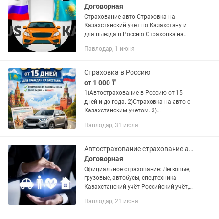
Договорная
Страхование авто Страховка на
Казахстанский учет по Казахстану и
для выезда в Россию Страховка на
Российский учет для граждан России
Павлодар, 1 июня
Страховка на Иностранные авто для
иностранцев по...
Страховка в Россию
от 1 000 ₸
1)Автострахование в Россию от 15
дней и до года. 2)Страховка на авто с
Казахстанским учетом. 3)
Переоформление,продление и др.
Павлодар, 31 июля
Страховка за 10 минут в любое
удобное для вас время! Для расчета
можно...
Автострахование страхование авто Выезд в Россию страховка онлайн
Договорная
Официальное страхование: Легковые,
грузовые, автобусы, спецтехника
Казахстанский учёт Российский учёт,
Армянский учёт, Кыргызкий учёт, Ип,
Павлодар, 21 июня
ТОО, страхование работников