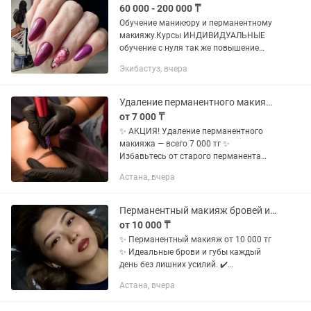
60 000 - 200 000 ₸
Обучение маникюру и перманентному
макияжу.Курсы ИНДИВИДУАЛЬНЫЕ
обучение с нуля так же повышение
квалификации.Стоимость обучения от
Экибастуз, вчера
60000 до 200 000 в зависимости от
программы обучения.
Инструкторский...
Удаление перманентного макияжа
от 7 000 ₸
✨ АКЦИЯ! Удаление перманентного
макияжа — всего 7 000 тг ✨
Избавьтесь от старого перманента
быстро и безопасно. 📍 Астана, AS
Астана, вчера
Beauty Studio 📍 ул. Таха Хусейна, 15 📲
+ Записывайтесь, количество мест...
Перманентный макияж бровей и губ
от 10 000 ₸
✨ Перманентный макияж от 10 000 тг
✨ Идеальные брови и губы каждый
день без лишних усилий. ✔️
Натуральный результат ✔️
Астана, вчера
Современные техники ✔️
Индивидуальный подбор формы и