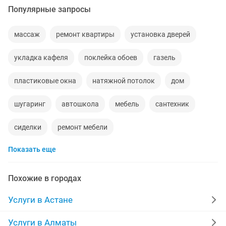
Популярные запросы
массаж
ремонт квартиры
установка дверей
укладка кафеля
поклейка обоев
газель
пластиковые окна
натяжной потолок
дом
шугаринг
автошкола
мебель
сантехник
сиделки
ремонт мебели
Показать еще
установка кондиционеров
уколы на дому
вывоз мусора
кредиты
ремонт окон
ворота
Похожие в городах
диван
грузоперевозки газель
курсы массажа
Услуги в Астане
манипулятор
тамада
реставрация мебели
Услуги в Алматы