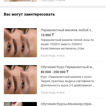
Павлодар, 6 июня
бровей база в подарок)- 499.000 тг
Удаление неудачного татуажа...
Вас могут заинтересовать
Перманентный макияж любой зоны
15 000 ₸
Перманентный макияж любой зоны по
акции 15000тг вместо 25000тг.
Качественные материалы, стаж
работы более 5 лет. Удобное
Караганда, вчера
местоположение - г.Караганда, 45
квартал.
Обучение/Курс Перманентный макияж с нуля
80 000 - 200 000 ₸
Курс «Перманентный макияж с нуля»
Теория, практика, выдача сертификата.
Длительность курса 3-5 дней(зависит
от выбранных зон для обучения.
Караганда, вчера
Удобное местоположение- Караганда,
45 квартал Для более...
Обучение/Курсы,Маникюр,перманентный макияж