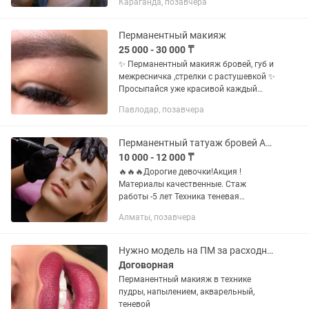
Караганда, позавчера
подбор формы 🚗 Работаю с выездом
на дому 📍Принимаю на дому Запись
в...
Перманентный макияж
25 000 - 30 000 ₸
✨ Перманентный макияж бровей, губ и
межресничка ,стрелки с растушевкой ✨
Просыпайся уже красивой каждый
день — без карандаша и лишнего
Павлодар, позавчера
макияжа 🤍 Я делаю естественный,
аккуратный и стойкий...
Перманентный татуаж бровей Акция
10 000 - 12 000 ₸
🔥🔥🔥Дорогие девочки!Акция !
Материалы качественные. Стаж
работы -5 лет Техника теневая
растушевка. Подчеркнет натуральную
Алматы, позавчера
красоту лица, делая взгляд ухоженным
и выразительным, подходит для всех
типов...
Нужно модель на ПМ за расходники по новой технике
Договорная
Перманентный макияж в технике
пудры, напылением, акварельный,
теневой