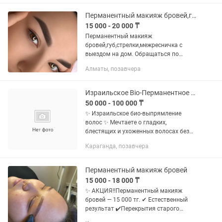
результат Работаю до...
Перманентный макияж бровей,губ,стрелок
15 000 - 20 000 ₸
Перманентный макияж
бровей,губ,стрелки,межресничка с
выездом на дом. Обращаться по
указанному номеру
Алматы, позавчера
Израильское Bio-Перманентное выпрямление волос! Восстанавливающий эликсир!
50 000 - 100 000 ₸
✨ Израильское био-выпрямление
волос ✨ Мечтаете о гладких,
блестящих и ухоженных волосах без
ежедневной укладки? Тогда
Караганда, позавчера
израильское био-выпрямление —
именно для вас! 🌿 Преимущества
процедуры: •...
Перманентный макияж бровей
15 000 - 18 000 ₸
✨ АКЦИЯ!!️Перманентный макияж
бровей — 15 000 тг. ✔ Естественный
результат ✔️Перекрытия старого
перманента ✔ Индивидуальный