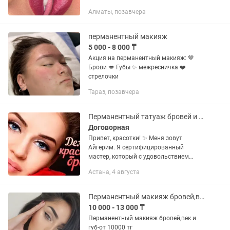
Алматы, позавчера
перманентный макияж
5 000 - 8 000 ₸
Акция на перманентный макияж: 🤎
Брови 💋 Губы ✨ межресничка ❤️
стрелочки
Тараз, позавчера
Перманентный татуаж бровей и губ. Ламинирование ресниц
Договорная
Привет, красотки! ✨ Меня зовут
Айгерим. Я сертифицированный
мастер, который с удовольствием
подарит вам красоту и сэкономит
Астана, 4 августа
ваше время по утрам! 🛡️ Ваша
безопасность на 100%: Премиальные
пигменты и...
Перманентный макияж бровей,век и губ
10 000 - 13 000 ₸
Перманентный макияж бровей,век и
губ-от 10000 тг