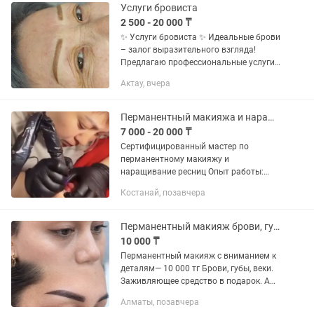
оттенка 📍 Астана, AS...
Услуги бровиста
2 500 - 20 000 ₸
✨ Услуги бровиста ✨ Идеальные брови
– залог выразительного взгляда!
Предлагаю профессиональные услуги
по оформлению бровей: Коррекция
Актау, вчера
формы Окрашивание хной/краской
Мусульманская коррекция бровей...
Перманентный макияжа и наращивание ресниц
7 000 - 20 000 ₸
Сертифицированный мастер по
перманентному макияжу и
наращивание ресниц Опыт работы:
более 6 лет Прайс по наращивание
Костанай, позавчера
ресниц: Классика7000 Объем 8000
Снятие чужой работы 1500 Прайс по
перманентному...
Перманентный макияж брови, губы, веки
10 000 ₸
Перманентный макияж с вниманием к
деталям— 10 000 тг Брови, губы, веки.
Заживляющее средство в подарок. А
так же удаление татуажа ремувером
Алматы, позавчера
8000тг Натуральный аккуратный