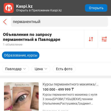
Kaspi.kz
Открыть
Открыть в Приложении Kaspi.kz
Объявления по запросу
перманентный в Павлодаре
1 объявление
Образование, курсы
Павлодар
Цена
Есть фото
Курсы перманентного макияжа/ламинирование ресниц/дизайн бровей И мн.др
100 000 - 499 999 ₸
Курсы перманентного макияжа с нуля
3 зоны(БРОВИ,ГУБЫ,ВЕКИ),техники
(Напыление,Растушевка,Градиент
авторская техника)(курс ,архитектура