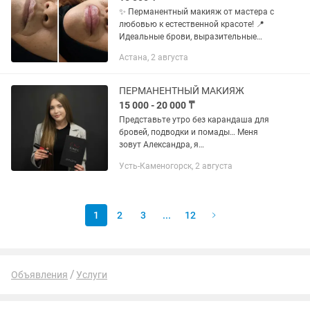
✨ Перманентный макияж от мастера с
любовью к естественной красоте! 📍
Идеальные брови, выразительные
глаза и ухоженные губы — каждый день
Астана, 2 августа
без макияжа. ✅ Брови (пудровое
напыление) ✅ Губы (акварельная...
ПЕРМАНЕНТНЫЙ МАКИЯЖ
15 000 - 20 000 ₸
Представьте утро без карандаша для
бровей, подводки и помады… Меня
зовут Александра, я
сертифицированный мастер
Усть-Каменогорск, 2 августа
перманентного макияжа. ✨ Перманент
бровей ✨ Перманент губ
✨Межресничка ✨ Комфортная...
1
2
3
...
12
Объявления
Услуги