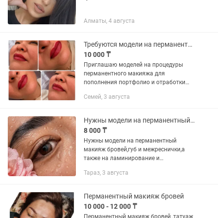
Алматы, 4 августа
Требуются модели на перманентный макияж
10 000 ₸
Приглашаю моделей на процедуры
перманентного макияжа для
пополнения портфолио и отработки
техник. Доступны зоны: • брови • губы •
Семей, 3 августа
межресничка 💄 Оплата только за
расходные материалы. 📍
Стерильные...
Нужны модели на перманентный макияж бровей,губ и межреснички,а также на лам
8 000 ₸
Нужны модели на перманентный
макияж бровей,губ и межреснички,а
также на ламинирование и
окрашивание бровей и ресниц.
Тараз, 3 августа
Индивидуальный подбор формы и
оттенка, аккуратная и качественная
работа,...
Перманентный макияж бровей
10 000 - 12 000 ₸
Перманентный макияж бровей ,татуаж