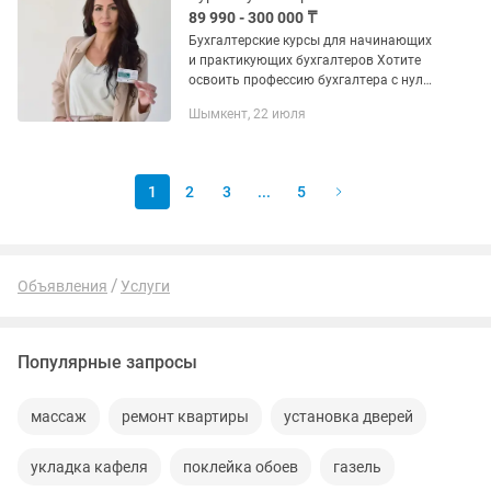
89 990 - 300 000 ₸
Бухгалтерские курсы для начинающих
и практикующих бухгалтеров Хотите
освоить профессию бухгалтера с нуля
или повысить квалификацию? Наши
Шымкент, 22 июля
курсы помогут вам уверенно работать
с бухгалтерским учетом,...
1
2
3
...
5
Объявления
Услуги
Популярные запросы
массаж
ремонт квартиры
установка дверей
укладка кафеля
поклейка обоев
газель