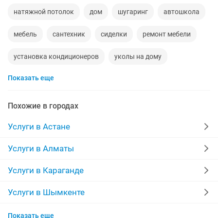
натяжной потолок
дом
шугаринг
автошкола
мебель
сантехник
сиделки
ремонт мебели
установка кондиционеров
уколы на дому
Показать еще
вывоз мусора
москитные сетки
ремонт окон
диван
грузоперевозки газель
курсы массажа
Похожие в городах
манипулятор
тамада
ремонт
компьютер
Услуги в Астане
кухни
квартира
стяжка полов
Услуги в Алматы
материнская плата
уборка квартир
Услуги в Караганде
укладка ламината
фотограф
долг
шкаф
Услуги в Шымкенте
Услуги в Усть-Каменогорске
вскрытие замков
камаз
Показать еще