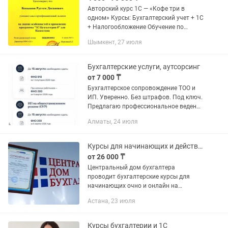
Авторский курс 1С — «Кофе три в
одном» Курсы: Бухгалтерский учет + 1С
+ Налогообложение Обучение по
принципу «три в одном» — как
Шымкент, 27 июля
идеальный кофе: 1С — как основа кофе
Налоги — как сахар, без которого...
Бухгалтерские услуги, аутсорсинг
от 7 000 ₸
Бухгалтерское сопровождение ТОО и
ИП. Уверенно. Без штрафов. Под ключ.
Предлагаю профессиональное ведение
бухгалтерского и налогового учёта для
Алматы, 24 июля
ТОО и ИП на ОУР и СНР. 🔸 Полное
ведение бухгалтерии 🔸...
Курсы для начинающих и действующих бухгалтеров
от 26 000 ₸
Центральный дом бухгалтера
проводит бухгалтерские курсы для
начинающих очно и онлайн на
казахском и русском языках по всему
Астана, 23 июля
Казахстану. Курс ориентирован на
получение практических навыков...
Курсы бухгалтерии и 1С