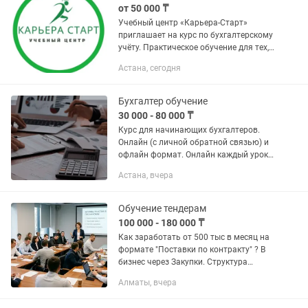
от 50 000 ₸
Учебный центр «Карьера-Старт»
приглашает на курс по бухгалтерскому
учёту. Практическое обучение для тех,
кто хочет получить знания в сфере
Астана, сегодня
бухгалтерии, освоить основы ведения
учета и научиться...
Бухгалтер обучение
30 000 - 80 000 ₸
Курс для начинающих бухгалтеров.
Онлайн (с личной обратной связью) и
офлайн формат. Онлайн каждый урок
удаленно подключаюсь и показываю.
Астана, вчера
Обучение тендерам
100 000 - 180 000 ₸
Как заработать от 500 тыс в месяц на
формате "Поставки по контракту" ? В
бизнес через Закупки. Структура
обучения: - Портал Гос закупок -
Алматы, вчера
Ценовые предложения - Открытые
конкурсы/аукционы Портал...