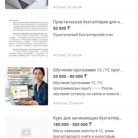
профессионалов с 20-летним опытом
Астана, 30 июля
Гарантия качества, соблюдение сроков
сдачи отчетов и уплаты...
Практическая бухгалтерия для начинающих
50 000 ₸
Практический Бухгалтерский учет
Астана, 29 июля
Обучение программе 1С /1С программасын оқыту
20 000 - 80 000 ₸
Обучение программе 1С /1С
программасын оқыту ✅✅✅После
обучения остаюсь на связи и помогаю,
если возникают вопросы. Провожу
Алматы, 29 июля
индивидуальное обучение программе
1С для начинающих и бухгалтеров.
На...
Курс для начинающих бухгалтеров индивидуально, онлайн и оффлайн
180 000 - 300 000 ₸
Обучу навыкам работы в 1С, азам
бухгалтерского учета и налоговым