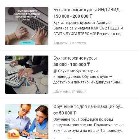
жасау...
Бухгалтерские курсы ИНДИВИДУАЛЬНО
150 000 - 200 000 ₸
Бухгалтерские курсы от Азов до
Баланса за 2 недели КАК ЗА 2 НЕДЕЛИ
СТАТЬ БУХГАЛТЕРОМ💯 Вы ничего не
знаете о бухгалтерии или есть пробелы
Алматы, 1 августа
в знаниях, но возникло желание стать
бухгалтером??? 🔝Тогда...
Бухгалтерские курсы
50 000 - 100 000 ₸
📘 Обучение бухгалтерии
индивидуально Обучаю с нуля —
доступно и понятно. Индивидуальный
подход к каждому. Разбираем все: от
Шымкент, 31 июля
первички до отчетности. Без лишней
теории — только практика. Подходит
для...
Обучение 1с для начинающих бухгалтеров
от 50 000 ₸
Обучение 1с . Пройдемся по всем
разделам постепенно. Подключаюсь к
вам через зум и на вашей 1с провожу
обучение. Подойдет действующим