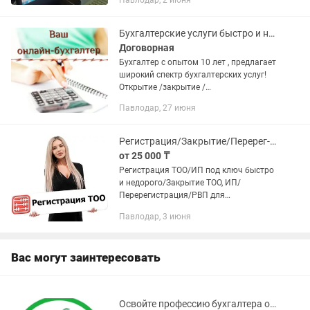
Павлодар, 2 июня
предпринимателей, которые хотят
вести бухгалтерию самостоятельно
или...
Бухгалтерские услуги быстро и надежно
Договорная
Бухгалтер с опытом 10 лет , предлагает
широкий спектр бухгалтерских услуг!
Открытие /закрытие /
приостановление / Ип/ТОО ! отчеты !
Павлодар, 27 июня
Разовые услуги ( авр , счет на оплату ,
эсф , кадровые документы,...
Pегистрация/Закрытие/Перерег-я ТОО/ИП под ключ быстро и недорого. РВП
от 25 000 ₸
Регистрация ТОО/ИП под ключ быстро
и недорого/Закрытие ТОО, ИП/
Перерегистрация/РВП для
нерезидентов Оказываем помощь в
Павлодар, 3 июня
открытии/ликвидации ИП, ТОО.
Открытие банковского счета, устав и
другие...
Вас могут заинтересовать
Освойте профессию бухгалтера обучение с практикой