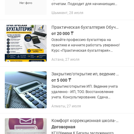
отчетам. Подходит для начинающих
бухгалтеров, выпускников, желающим
Шымкент, 28 июля
попрактиковаться работе в 1С
Практическая бухгалтерия Обучение с нуля
от 20 000 ₸
Освойте профессию бухгалтера на
практике и начните работать уверенно!
Курс «Практическая бухгалтерия»
подойдет: ✔ новичкам без опыта; ✔
Астана, 27 июля
студентам; ✔ начинающим
бухгалтерам; ✔ предпринимателям,...
Закрытие/открытие ип, ведение учета удаленно.
от 5 000 ₸
Закрытие/открытие ИП. Ведение учета
удаленно - ИП, ТОО. Восстановление
учета. Консультирование. Сдача
отчетности - налоговая, статистика ,
Алматы, 27 июля
нац.банк. Получение ключей и справок
с сайта . Получение...
Комфорт коррекционная школа-университет имени Калимы Бегалы ведет прием
Договорная
КГШУимени К.Бегалы заслуженного