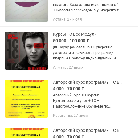
педагога Казахстана ведет прием с 1-
11классы с переходом в университет с
получением высшего образования с
Астана, 27 июля
трудоустройством в проектных
компаниях в дочерних команиях ао...
Курсы 1С Все Модули
50 000 - 100 000 ₸
🎓 Научу работать в 1С уверенно —
даже если открываете программу
впервые Провожу индивидуальные
занятия и курсы по 1С для
Алматы, 27 июля
бухгалтеров, кассиров, менеджеров,
предпринимателей и студентов.
Объясняю...
Авторский курс программы 1С Бух. баланс ФНО в КНП (все на практике)
4 000 - 70 000 ₸
Авторский курс 1С Курсы:
Бухгалтерский учет + 1С +
Налогообложение Обучение по
принципу «три в одном» — как
Караганда, 27 июля
идеальный кофе: 1С — как основа кофе
Налоги — как сахар, без которого не
понять...
Авторский курс программы 1С Бух. баланс ФНО в КНП (все на практике)
4 000 - 70 000 ₸