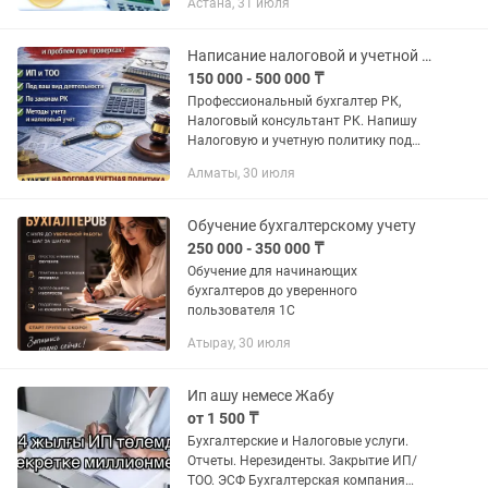
Астана, 31 июля
бухгалтерам, у которых недостаточно
опыта в 1с. Поделюсь...
Написание налоговой и учетной политики для вашего бизнеса
150 000 - 500 000 ₸
Профессиональный бухгалтер РК,
Налоговый консультант РК. Напишу
Налоговую и учетную политику под
ваш бизнес (средний чек 250-500
Алматы, 30 июля
тыс.тенге за 2 политики, срок
написания 2 недели). Закрывающие...
Обучение бухгалтерскому учету
250 000 - 350 000 ₸
Обучение для начинающих
бухгалтеров до уверенного
пользователя 1С
Атырау, 30 июля
Ип ашу немесе Жабу
от 1 500 ₸
Бухгалтерские и Налоговые услуги.
Отчеты. Нерезиденты. Закрытие ИП/
ТОО. ЭСФ Бухгалтерская компания