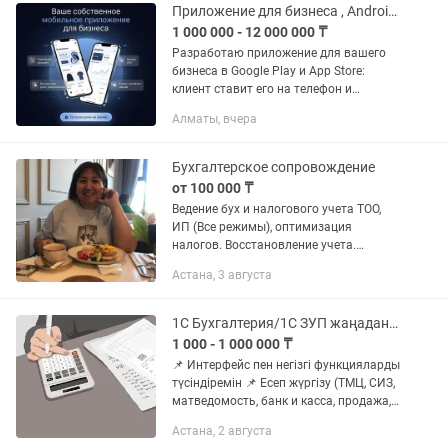
Приложение для бизнеса , Android и iOS
1 000 000 - 12 000 000 ₸
Разработаю приложение для вашего
бизнеса в Google Play и App Store:
клиент ставит его на телефон и
покупает у вас с телефона. Что это
Алматы, вчера
даёт: — своя база клиентов: контакты и
история покупок у вас, а...
Бухгалтерское сопровождение
от 100 000 ₸
Ведение бух и налогового учета ТОО,
ИП (Все режимы), оптимизация
налогов. Восстановление учета.
Помощь начинающим бухгалтерам
Астана, 3 августа
1С Бухгалтерия/1С ЗУП жаңадан жұмыс бастағандарға қызмет
1 000 - 1 000 000 ₸
📌 Интерфейс пен негізгі функцияларды
түсіндіремін 📌 Есеп жүргізу (ТМЦ, СИЗ,
матведомость, банк и касса, продажа,
поступление-импорт/гпх/доп.расходы,
Астана, 2 августа
эсф, снт), жалақы есептеу, есеп беру