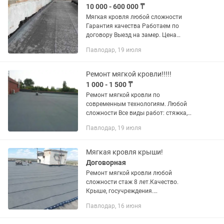
10 000 - 600 000 ₸
Мягкая кровля любой сложности
Гарантия качества Работаем по
договору Выезд на замер. Цена
договорная есть скидки
Павлодар, 19 июля
Ремонт мягкой кровли!!!!!
1 000 - 1 500 ₸
Ремонт мягкой кровли по
современным технологиям. Любой
сложности Все виды работ: стяжка,
разуклонка,грунтовка, праймер. Крыши
Павлодар, 19 июля
,гаражи,козырьки,балконы, склады,
боксы,крупные объекты, гос
учереждения,...
Мягкая кровля крыши!
Договорная
Ремонт мягкой кровли любой
сложности стаж 8 лет.Качество.
Крыше, госучреждения.
гаражи,козырьки,балконы,боксы,крупн
Павлодар, 16 июня
ые объекты, делаем всё. Договор,
смета, акт, гарантия. Пенсионерам,