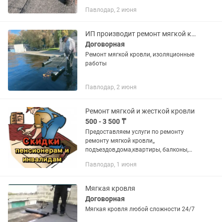
материалом 1000 тг / кв ..Зимой не
Павлодар, 2 июня
работаем.
ИП производит ремонт мягкой кровли.цена за 1кв.м договорная.
Договорная
Ремонт мягкой кровли, изоляционные
работы
Павлодар, 2 июня
Ремонт мягкой и жесткой кровли
500 - 3 500 ₸
Предоставляем услуги по ремонту
ремонту мягкой кровли,,
подъездов,дома,квартиры, балконы,
боксы, базы, гаражи. ГАРАНТИЯ. С
Павлодар, 1 июня
нашим материалом или с материалом
заказчика. Опыт более 5 лет.Помощь
по...
Мягкая кровля
Договорная
Мягкая кровля любой сложности 24/7