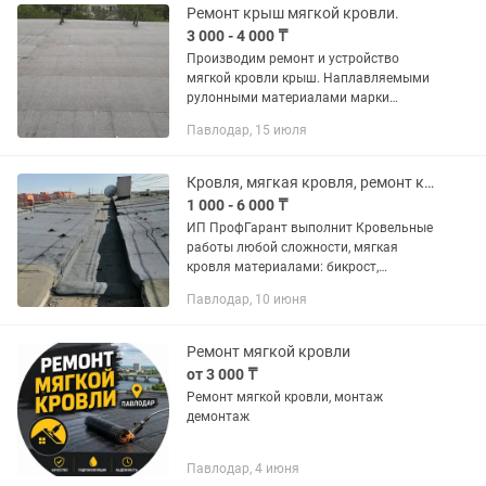
инвалидам скидка...
Ремонт крыш мягкой кровли.
3 000 - 4 000 ₸
Производим ремонт и устройство
мягкой кровли крыш. Наплавляемыми
рулонными материалами марки
Технониколь от бюджет эконом класса
Павлодар, 15 июля
до элит класса. Опыт более 20 лет. От
3000 тг. за м.кв. цена...
Кровля, мягкая кровля, ремонт крыш ИП ПрофГарант
1 000 - 6 000 ₸
ИП ПрофГарант выполнит Кровельные
работы любой сложности, мягкая
кровля материалами: бикрост,
линокром, унифлекс, биполь и др.
Павлодар, 10 июня
Жёсткая кровля любым материалом
на выбор. Ремонт люкарни. Ремонт
кровли...
Ремонт мягкой кровли
от 3 000 ₸
Ремонт мягкой кровли, монтаж
демонтаж
Павлодар, 4 июня