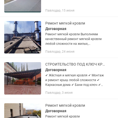
Павлодар, 15 июня
Ремонт мягкой кровли
Договорная
Ремонт мягкой кровли Выполняем
качественный ремонт мягкой кровли
любой сложности на жилых,
коммерческих и промышленных
Павлодар, 24 июня
объектах. Проводим диагностику
состояния покрытия, выявляем
протечки, устраняем...
СТРОИТЕЛЬСТВО ПОД КЛЮЧ КРОВЛЯ БАНИ БЕСЕДКИ Жёсткая и мягкая кровля
Договорная
✔ Жёсткая и мягкая кровля ✔ Монтаж
и ремонт крыш любой сложности ✔
Каркасные дома ✔ Бани под ключ ✔
Беседки, навесы, террасы ✔ Сварочные
Павлодар, 3 июня
работы ✔ Изготовление и монтаж
металлоконструкций Работаем...
Ремонт мягкой кровли
Договорная
Ремонт мягкой кровли