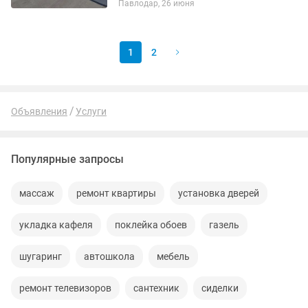
Павлодар, 26 июня
гаражей,козырьков,балконов,квартир,б
оксов и т.д
1
2
Объявления
Услуги
Популярные запросы
массаж
ремонт квартиры
установка дверей
укладка кафеля
поклейка обоев
газель
шугаринг
автошкола
мебель
ремонт телевизоров
сантехник
сиделки