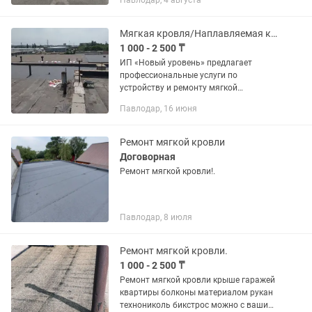
Павлодар, 4 августа
мастера бесплатный. Пенсионерам
скидки. Сантехнические работы.
Сварочные....
Мягкая кровля/Наплавляемая кровля от ИП (Павлодар)
1 000 - 2 500 ₸
ИП «Новый уровень» предлагает
профессиональные услуги по
устройству и ремонту мягкой
(наплавляемой) кровли в Павлодаре и
Павлодар, 16 июня
области. Работаем без посредников,
гарантируем качество и строгое
соблюдение...
Ремонт мягкой кровли
Договорная
Ремонт мягкой кровли!.
Павлодар, 8 июля
Ремонт мягкой кровли.
1 000 - 2 500 ₸
Ремонт мягкой кровли крыше гаражей
квартиры болконы материалом рукан
технониколь бикстрос можно с вашим