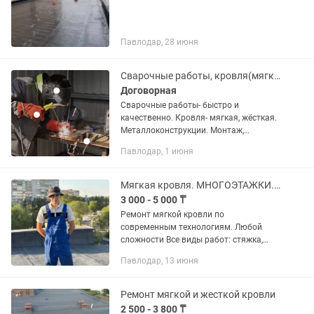
Павлодар, 28 июня
Сварочные работы, кровля(мягкая, жёсткая)
Договорная
Сварочные работы- быстро и
качественно. Кровля- мягкая, жёсткая.
Металлоконструкции. Монтаж,
демонтаж и.т.д... Цена договорная.
Павлодар, 1 июня
Мягкая кровля. МНОГОЭТАЖКИ. Гаражи. Козырьки. Договор. Гарантий. АВР.
3 000 - 5 000 ₸
Ремонт мягкой кровли по
современным технологиям. Любой
сложности Все виды работ: стяжка,
разуклонка,грунтовка, праймер. Крыши
Павлодар, 13 июня
,гаражи,козырьки,балконы, склады,
боксы,крупные объекты, гос
учереждения,...
Ремонт мягкой и жесткой кровли
2 500 - 3 800 ₸