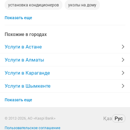
установка кондиционеров
уколы на дому
Показать еще
вывоз мусора
кредиты
москитные сетки
ремонт окон
ворота
диван
Похожие в городах
грузоперевозки газель
курсы массажа
Услуги в Астане
манипулятор
тамада
реставрация мебели
Услуги в Алматы
ремонт
компьютер
кухни
квартира
Услуги в Караганде
стяжка полов
уборка квартир
забор
Услуги в Шымкенте
Услуги в Усть-Каменогорске
укладка ламината
перетяжка мебели
фотограф
Показать еще
Услуги в Актобе
долг
вскрытие замков
Қаз
Рус
© 2012-2026, АО «Kaspi Bank»
Услуги в Актау
Пользовательское соглашение