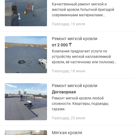
Качественный ремонт мягкой и
жесткой кровли.!!опытной бригадой
современными материалами
.!!!!"Технониколь" .Опыт На рынке
Павлодар, 19 июля
более15 лет.гаражи ,боксы,квартиры
,балконы любые обьемы !!!!!...
Ремонт мягкой кровли
от 2 000 ₸
Компания предлагает услуги по
устройству мягкой наплавляемой
кровли, её частичному или полному
ремонту в городе Павлодар, возможен
Павлодар, 18 июня
выезд в пригород. Специалисты
продиагностируют текущее
состояние...
Ремонт мягкой кровли
Договорная
Ремонт мягкой кровли любой
сложности. Квартиры, подъезды,
гаражи.
Павлодар, 25 июня
Мягкая кровля