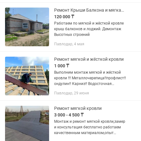
Ремонт Крыши Балкона и мягкая Кровля
120 000 ₸
Работаем по мягкой и жёсткой кровле
крыш балконов и лоджий. Демонтаж
Высотных строений
Павлодар, 4 мая
Ремонт мягкой и жёсткой кровли
1 000 ₸
Выполним монтаж мягкой и жёсткой
кровли !!! Металлочерепица!!профлист!!
ондулин!! Карниз!! Водосточная
система!! Брусчатка!! Электрика
Павлодар, 29 июня
подключ и многое другое .также цены
вас удивят к каждому клиенту...
Ремонт мягкой кровли
3 000 - 4 500 ₸
Монтаж и ремонт мягкой кровли,замер
и консультация бесплатно работаем
качественным материалом,опыт
работы более 10 лет, ремонт