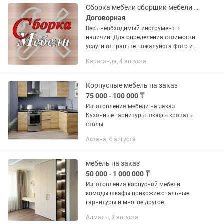
Сборка мебели сборщик мебели Караганда и пригород
Договорная
Весь необходимый инструмент в
наличии! Для определения стоимости
услуги отправьте пожалуйста фото или
скриншот мебели и укажите в
Караганда, 4 августа
обращении район города или название
населенного пункта Для заказа...
Корпусные мебель на заказ
75 000 - 100 000 ₸
Изготовления мебели на заказ
Кухонные гарнитуры шкафы кровать
столы
Астана, 4 августа
мебель на заказ
50 000 - 1 000 000 ₸
Изготовления корпусной мебели
комоды шкафы прихожие спальные
гарнитуры и многое другое
качественно и в короткие сроки.
Алматы, 3 августа