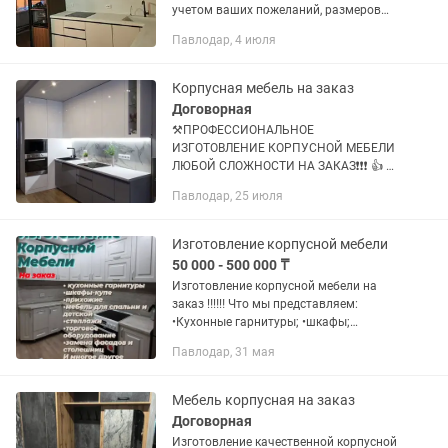
учетом ваших пожеланий, размеров
помещения и бюджета. V Кухонные
Павлодар, 4 июля
гарнитуры V Шкафы-купе и распашные
шкафы V Прихожие и гардеробные V...
Корпусная мебель на заказ
Договорная
⚒️ПРОФЕССИОНАЛЬНОЕ
ИЗГОТОВЛЕНИЕ КОРПУСНОЙ МЕБЕЛИ
ЛЮБОЙ СЛОЖНОСТИ НА ЗАКАЗ❗️❗️❗️ 👍 От
эконом до премиум класса. 📊 Самые
Павлодар, 25 июля
выгодные цены в городе. 🏦 Рассрочка
на 24 месяцев. 📐 Выезд дизайнера...
Изготовление корпусной мебели
50 000 - 500 000 ₸
Изготовление корпусной мебели на
заказ ‼️‼️‼️ Что мы представляем:
•Кухонные гарнитуры; •шкафы;
•комоды ; •кровати; •детская мебель;
Павлодар, 31 мая
•прихожая ; • офисная мебель;
•торговое оборудование; и...
Мебель корпусная на заказ
Договорная
Изготовление качественной корпусной