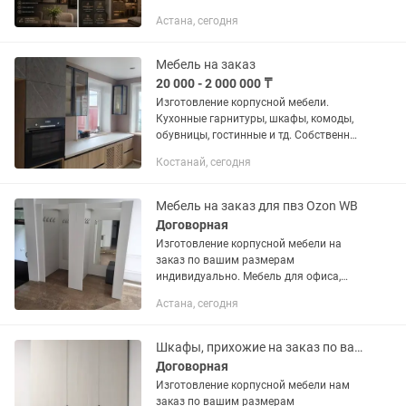
любой сложности по вашим размерам:
Астана, сегодня
✅ Кухонные гарнитуры ✅ Шкафы-купе
и распашные шкафы ✅ Прихожие ✅...
Мебель на заказ
20 000 - 2 000 000 ₸
Изготовление корпусной мебели.
Кухонные гарнитуры, шкафы, комоды,
обувницы, гостинные и тд. Собственное
производство (г.Костанай) Фабричное
Костанай, сегодня
производство (г.Екатеринбург) Сборка
мебели
Мебель на заказ для пвз Ozon WB
Договорная
Изготовление корпусной мебели на
заказ по вашим размерам
индивидуально. Мебель для офиса,
пунктов выдачи OZON, Кухни, шкафы
Астана, сегодня
купе, детские, прихожие, .... Пишите на
Шкафы, прихожие на заказ по вашим размерам
Договорная
Изготовление корпусной мебели нам
заказ по вашим размерам