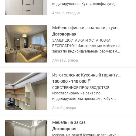
индивидуально. Кухни, шкафы купе,
детские, прихожие, .... Пишите на
Астана, сегодня
Мебель офисная, спальная, кухонная на заказ
Договорная
ЗАМЕР, ДОСТАВКА И УСТАНОВКА
БЕСПЛАТНО!!! Изготовление мебели на
заказ по индивидуальным размерам.
Кухни, шкафы, гардеробные, прихожие,
Алматы, вчера
офисная и корпусная мебель. Помощь
с выбором дизайна и...
Изготовление Кухонный гарнитур на заказ
100 000 - 140 000 ₸
СОБСТВЕННОЕ ПРОИЗВОДСТВО!
Изготавливаем на заказ по
индивидуальным проектам любую
корпусную мебель : шкафы, шкафы-
Актобе, вчера
купе тумбы, гардеробные, стеллажи,
полки, столы, подиумы под раковины,
офисная и...
Мебель на заказ
Договорная
Мебель на заказ! Кухонные гарнитуры,