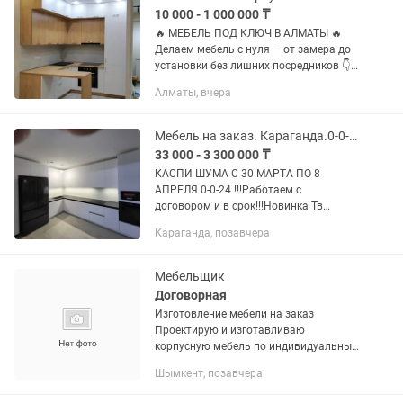
10 000 - 1 000 000 ₸
🔥 МЕБЕЛЬ ПОД КЛЮЧ В АЛМАТЫ 🔥
Делаем мебель с нуля — от замера до
установки без лишних посредников 👇
👷♂️ Мастер сам ведёт проект 📐
Алматы, вчера
Чертежи и планировка под ваше
помещение 🛠 Всё продумывается
сразу под...
Мебель на заказ. Караганда.0-0-24
33 000 - 3 300 000 ₸
КАСПИ ШУМА С 30 МАРТА ПО 8
АПРЕЛЯ 0-0-24 !!!Работаем с
договором и в срок!!!Новинка Тв
зоны,межкомнатные двери из
Караганда, позавчера
натурального шпона нестандартной
высоты ! .Полный цикл производства!
Каспи...
Мебельщик
Договорная
Изготовление мебели на заказ
Проектирую и изготавливаю
корпусную мебель по индивидуальным
размерам: кухни, шкафы, гардеробные,
Шымкент, позавчера
прихожие, диваны, пуфик и другую
мебель. Качественные материалы,...