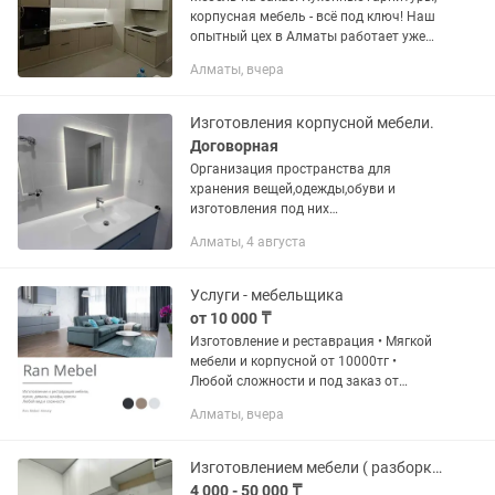
корпусная мебель - всё под ключ! Наш
опытный цех в Алматы работает уже
более 10 лет. Мы используем только
Алматы, вчера
качественные материалы: ЛДСП (из
России), а также МДФ...
Изготовления корпусной мебели.
Договорная
Организация пространства для
хранения вещей,одежды,обуви и
изготовления под них
шкафов,комодов,гардероба по
Алматы, 4 августа
индивидуальному заказу, любой
сложности. Современные технологии и
материалы...
Услуги - мебельщика
от 10 000 ₸
Изготовление и реставрация • Мягкой
мебели и корпусной от 10000тг •
Любой сложности и под заказ от
10000тг Ran Mebel - изготовление и
Алматы, вчера
реставрация напрямую в собственных
цехах
Изготовлением мебели ( разборка-сборка)
4 000 - 50 000 ₸