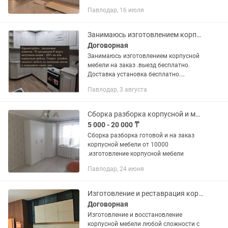
🟥 Детские 🟦 Прохожие 🟥 Торговое
Павлодар, 16 июля
оборудование 🟦 Витрины торговые 🟥
Кровати 🟦 Офисная мебель...
Занимаюсь изготовлением корпусной мебели на заказ . Всегда готовы ответить
Договорная
Занимаюсь изготовлением корпусной
мебели на заказ .выезд бесплатно.
Доставка установка бесплатно.
Индивидуально по размерам клиента.
Павлодар, 3 августа
На любой вкус и цвет 🤔🤗
Сборка разборка корпусной и мягкой мебели
5 000 - 20 000 ₸
Сборка разборка готовой и на заказ
корпусной мебели от 10000
.изготовление корпусной мебели
Павлодар, 24 июня
Изготовление и реставрация корпусной мебели
Договорная
Изготовление и восстановление
корпусной мебели любой сложности с