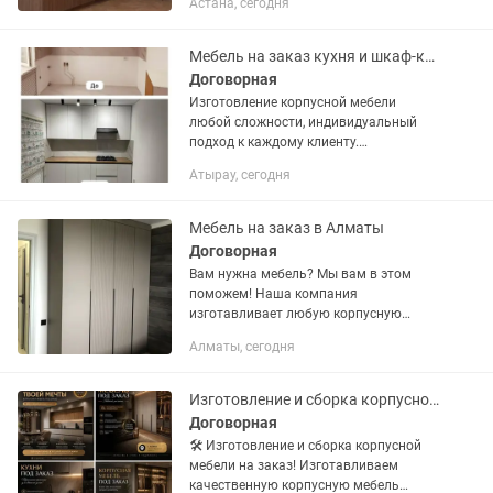
Астана, сегодня
Проектирование выполняется в
программе БАЗИС-Мебельщик 24 с
точным расчетом...
Мебель на заказ кухня и шкаф-купе гардеробы
Договорная
Изготовление корпусной мебели
любой сложности, индивидуальный
подход к каждому клиенту.
Ознакомление с различными видами
Атырау, сегодня
материалов и фурнитуры Выезд
дизайнера по предварительному
звонку...
Мебель на заказ в Алматы
Договорная
Вам нужна мебель? Мы вам в этом
поможем! Наша компания
изготавливает любую корпусную
мебель по индивидуальным размерам:
Алматы, сегодня
- шкафы, гардеробные; - прихожие; -
кухонные гарнитуры; - детские; -
торговое...
Изготовление и сборка корпусной мебели
Договорная
🛠 Изготовление и сборка корпусной
мебели на заказ! Изготавливаем
качественную корпусную мебель