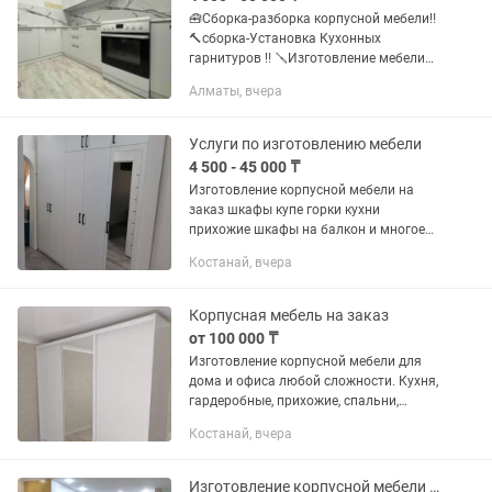
🧰Сборка-разборка корпусной мебели‼️
🔨сборка-Установка Кухонных
гарнитуров ‼️ 🪛Изготовление мебели
на заказ❗ 🧢Имеются-газели,грузчики❗
Алматы, вчера
📲
Услуги по изготовлению мебели
4 500 - 45 000 ₸
Изготовление корпусной мебели на
заказ шкафы купе горки кухни
прихожие шкафы на балкон и многое
другое. Каспий Ред. Рассрочка 0-0-12
Костанай, вчера
Корпусная мебель на заказ
от 100 000 ₸
Изготовление корпусной мебели для
дома и офиса любой сложности. Кухня,
гардеробные, прихожие, спальни,
детская мебель и многое другое. Выезд,
Костанай, вчера
замер. Изготовим с учетом всех
пожеланий в срок. По всем...
Изготовление корпусной мебели на заказ.