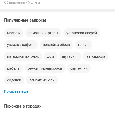
Объявления
Услуги
Популярные запросы
массаж
ремонт квартиры
установка дверей
укладка кафеля
поклейка обоев
газель
натяжной потолок
дом
шугаринг
автошкола
мебель
ремонт телевизоров
сантехник
сиделки
ремонт мебели
Показать еще
установка кондиционеров
уколы на дому
вывоз мусора
москитные сетки
ремонт окон
Похожие в городах