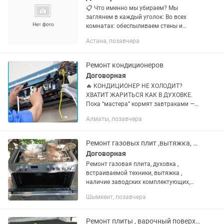
📋 Что именно мы убираем? Мы
заглянем в каждый уголок: Во всех
комнатах: обеспыливаем стены и
потолки, моем люстры, светильники,
Астана, позавчера
выключатели и розетки, протираем
всю мебель снаружи (и внутри, если
они...
Ремонт кондиционеров
Договорная
🔥 КОНДИЦИОНЕР НЕ ХОЛОДИТ?
ХВАТИТ ЖАРИТЬСЯ КАК В ДУХОВКЕ.
Пока “мастера” кормят завтраками —
мы уже едем к тебе. Заправка, ремонт,
Алматы, позавчера
чистка, диагностика — быстро и без
цирка. ❌ Капает? ❌ Воняет? ❌ Не...
Ремонт газовых плит ,вытяжка, духовка , оригинальные запчастей
Договорная
Ремонт газовая плита, духовка ,
встраиваемой техники, вытяжка ,
наличие заводских комплектующих,
ремонт с гарантия, полный сервис,
Шымкент, позавчера
вытяжка и духовой шкаф
Ремонт плиты , варочный поверхность , духовка . Кухонного оборудования