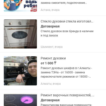
замена смесителя, подключение
посудомойки, стиральной машины.
Астана, вчера
Электрик установка бытовой техникой
Варочной поверхности духовки...
Стекло духовки стекла изготовления !!
Договорная
Стекло духовок всех бренда в наличии
и под заказа
Шымкент, вчера
Ремонт духовки
от 1 000 ₸
Ремонт духовых шкафов в г.Алматы -
замена ТЭНа - от 16000 - замена
переключателя режимов от 18000 -
замена термодатчика от 15000 - -
Алматы, вчера
реставрация платы (компьютера) от
22000 - замена вентилятора от...
Ремонт варочных поверхностей, индукционных плит в Алматы
Договорная
Ремонтируем варочные поверхности,