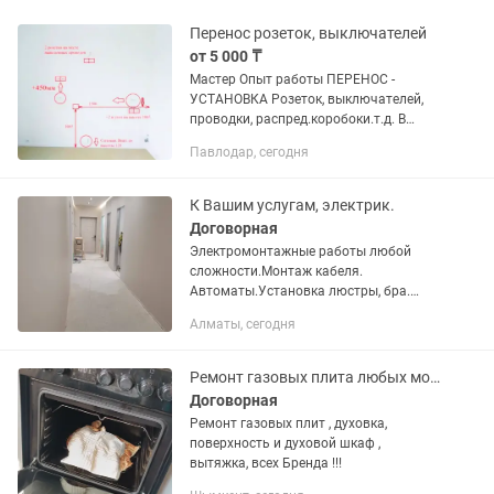
Перенос розеток, выключателей
от 5 000 ₸
Мастер Опыт работы ПЕРЕНОС -
УСТАНОВКА Розеток, выключателей,
проводки, распред.коробоки.т.д. В
комнате под технику. В кухоне под
Павлодар, сегодня
кухон.гарнитур. Прокладка кабеля для
подключения бытовой техники...
К Вашим услугам, электрик.
Договорная
Электромонтажные работы любой
сложности.Монтаж кабеля.
Автоматы.Установка люстры, бра.
Розетки и выключатели. Подключение
Алматы, сегодня
микроволновки, духовки. И многое
другое.
Ремонт газовых плита любых модификации и марлқ
Договорная
Ремонт газовых плит , духовка,
поверхность и духовой шкаф ,
вытяжка, всех Бренда !!!