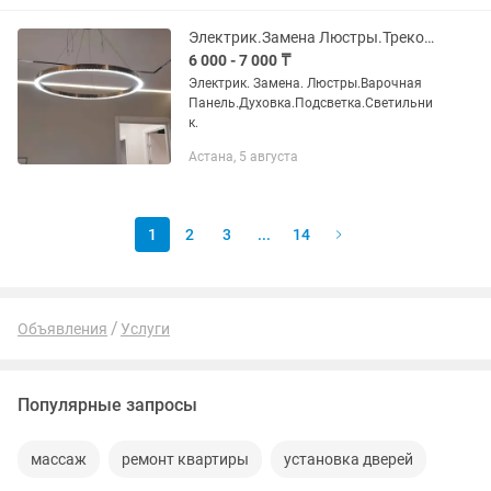
Дополнительные...
Электрик.Замена Люстры.Трековые Светильники,Розетка.Варочная Плита
6 000 - 7 000 ₸
Электрик. Замена. Люстры.Варочная
Панель.Духовка.Подсветка.Светильни
к.
Астана, 5 августа
1
2
3
...
14
Объявления
Услуги
Популярные запросы
массаж
ремонт квартиры
установка дверей