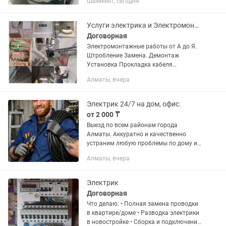
Шымкент, сегодня
Услуги электрика и Электромонтажника
Договорная
Электромонтажные работы от А до Я.
Штробление Замена. Демонтаж
Установка Прокладка кабеля
Подключение и т. П Мастер с большим
Алматы, вчера
опытом работы беру как малые так и
большие объёмы. Дом Кв Коттежд...
Электрик 24/7 на дом, офис.
от 2 000 ₸
Выезд по всем районам города
Алматы. Аккуратно и качественно
устраним любую проблемы по дому и
офису. Звоните в любое время 24/7 и
Алматы, вчера
не забудьте добавить в избранное
чтоб не потерять. Мастер на все...
Электрик
Договорная
Что делаю: • Полная замена проводки
в квартире/доме • Разводка электрики
в новостройке • Сборка и подключение