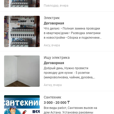
электрощита • Подключение варочной
Павлодар, вчера
панели, духовки, бойлера Помогу
правильно распределить...
Электрик
Договорная
Что делаю: • Полная замена проводки
в квартире/доме • Разводка электрики
в новостройке • Сборка и подключение
электрощита • Подключение варочной
Аксу, вчера
панели, духовки, бойлера Помогу
правильно распределить...
Ищу электрика
Договорная
Добрый день, Нужно провести
проводку для кухни: - 5 розетки
(микроволновка, чайник, духовка,
посудомойка). - отдельный провод для
Актау, вчера
варочной панели. И в этой же комнате,
она студия провести провод...
Сантехник
3 000 - 20 000 ₸
Все виды работ, Сантехник вызов на
дом Астана. Установка раковины