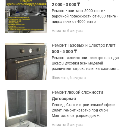
2 000 - 3 000 ₸
Ремонт • плиты от 3000 тенге •
варочной поверхности от 4000 тенге •
пицца печь от 4000 тенге
Алматы, 6 августа
Ремонт Газовых и Электро плит
500 - 5 000 ₸
Ремонт газовых плит электро плит дух
шкафы духовки всех моделей
различные нагревательные системы, и
другой бытовой техники быстро
Шымкент, 6 августа
качественно и недорого
Ремонт любой сложности
Договорная
Леонид: Стаж в строительной сфере -
20лет Ремонт квартир под ключ
Монтаж электр.проводов +
подключение + сборка щитка для
Алматы, 5 августа
автоматов в помещении, офисе,
квартирах . Установка розеток