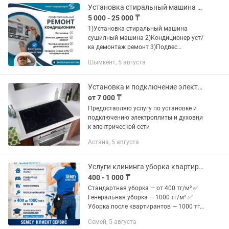
,плафонов,...
Установка стиральный машина газ поверхно духовка подвес кронштейн телевизор
5 000 - 25 000 ₸
1)Установка стиральный машина
сушилный машина 2)Кондиционер уст/
ка демонтаж ремонт 3)Подвес
кронштейн телевизор 4)Газ
Шымкент, 5 августа
поверхность духовка 5)Вытяжка 6)
Мойка 7) Зборка разборка мебели
Установка и подключение электроплиты, духовки
от 7 000 ₸
Предоставляю услугу по установке и
подключению электроплиты и духовңи
к электрической сети
Астана, 5 августа
Услуги клининга уборка квартир любой сложности
400 - 1 000 ₸
Стандартная уборка — от 400 тг/м² ✅
Генеральная уборка — 1000 тг/м² ✅
Уборка после квартирантов — 1000 тг/
м² ✅ Уборка после ремонта — от 1000
Семей, 5 августа
тг/м² (если оставляете эту услугу)