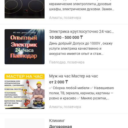
керамические электроплиты, духовые
шкафы, электрические духовки. Замена
конфорок. Выезд и диагностика
Алматы, позавчера
мастера на дом бесплатно. Гарантия,
документы, наличный и...
Электрика круглосуточно 24 часа. Аварийный вызов. Электромонтаж под ключ.
10 000 - 500 000 ₸
День добрый! Допуск до 1000V , окажу
услуги электрика качественно и
аккуратно имеется опыт и стаж
производственный так и по квартирам
Павлодар, позавчера
и частным домам по выявлению и
устранению последствия короткого...
Муж на час Мастер на час
от 2 000 ₸
✅ Сборка любой мебели ✅ Навешиваю
полки, ТВ, зеркала, карнизы, картины —
ровно и красиво ✅ Меняю розетки,
выключатели, светильники, лампочки
Алматы, позавчера
✅ Чиню сантехнику (кран течет, сифон
забился, душ...
Клининг
Договорная