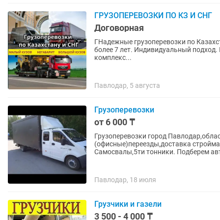
ГРУЗОПЕРЕВОЗКИ ПО КЗ И СНГ
Договорная
ГНадежные грузоперевозки по Казахст
более 7 лет. Индивидуальный подход. Компания Nomad Logistics предоставляет полный
комплекс...
Павлодар, 5 августа
Грузоперевозки
от 6 000 ₸
Грузоперевозки город Павлодар,обла
(офисные)переезды,доставка стройма
Самосвалы,5ти тонники. Подберем авт
Павлодар, 18 июля
Грузчики и газели
3 500 - 4 000 ₸