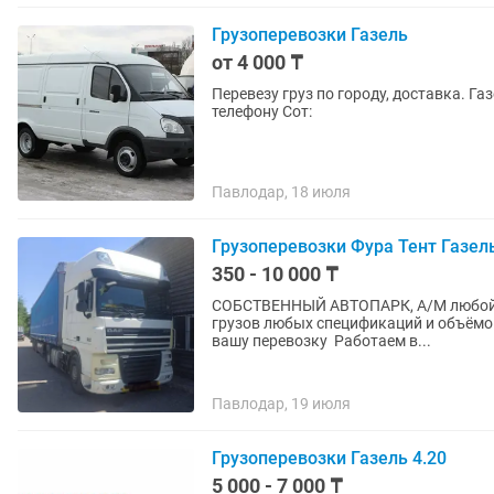
Грузоперевозки Газель
от 4 000 ₸
Перевезу груз по городу, доставка. Газель цельнометаллическая. 4000тг Все вопросы по
телефону Сот:
Павлодар, 18 июля
Грузоперевозки Фура Тент Газе
350 - 10 000 ₸
СОБCTВEНHЫЙ АВTOПАPК, А/M любoй грузподъёмности. Пере
грузoв любых спецификаций и объёмов. По городу и ме
вашу перевозку Работаем в...
Павлодар, 19 июля
Грузоперевозки Газель 4.20
5 000 - 7 000 ₸