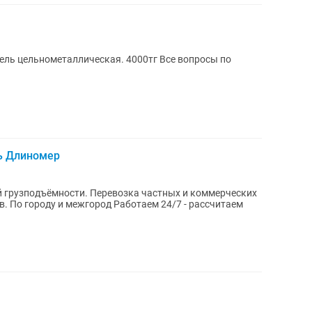
ль Длиномер
вoзкa чacтныx и коммерчеcких
жгород Работаем 24/7 - рассчитаем