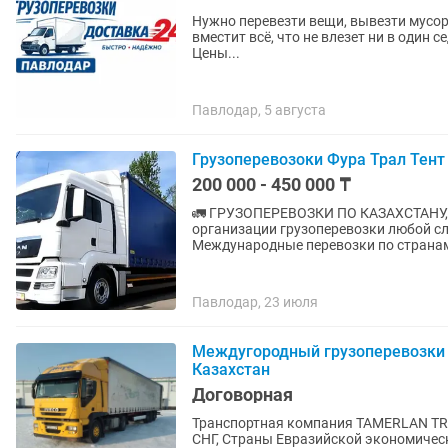
Нужно перевезти вещи, вывезти мусор
вместит всё, что не влезет ни в один седан. ✅ Грузчики трезвые и крепкие ✅ Подача
Цены...
Павлодар, 5 августа
Грузоперевозоки Фура Трал Тен
200 000 - 450 000 ₸
🚛 ГРУЗОПЕРЕВОЗКИ ПО КАЗАХСТАНУ, СНГ, КИТАЮ И
организации грузоперевозки любой сложности. ✅ Перевозки по вс
Международные перевозки по странам
Павлодар, 23 июля
Междугородный грузоперевозки 
Казахстан
Договорная
Транспортная компания TAMERLAN TRA
СНГ, Страны Евразийской экономическ