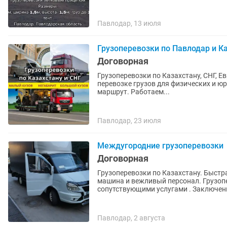
Павлодар, 13 июля
Грузоперевозки по Павлодар и Ка
Договорная
Грузоперевозки по Казахстану, СНГ, Европе и Китаю Оказываем про
перевозке грузов для физических и юр
маршрут. Работаем...
Павлодар, 23 июля
Междугородние грузоперевозки
Договорная
Грузоперевозки по Казахстану. Быстрая подача машины, и доставка в срок. Всегда чистая
машина и вежливый персонал. Грузоперевозки "под ключ", а именно, со всеми
сопутствующими услугами . Заключени
Павлодар, 2 августа