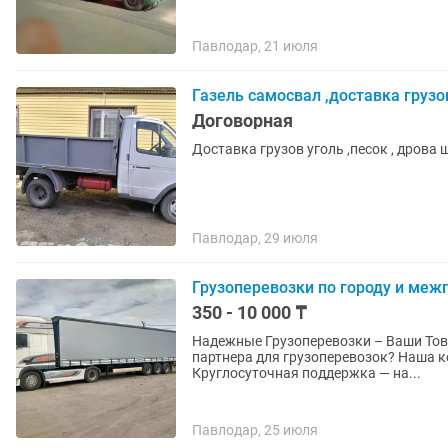
Павлодар, 21 июля
Газель самосвал ,доставка грузо
Договорная
Доставка грузов уголь ,песок , дрова
Павлодар, 29 июля
Грузоперевозки по городу и ме
350 - 10 000 ₸
Надежные Грузоперевозки – Ваши Товары в Безоп
партнера для грузоперевозок? Наша компания - ваш надежный путь к успешной доставке!
Круглосуточная поддержка — на...
Павлодар, 25 июля