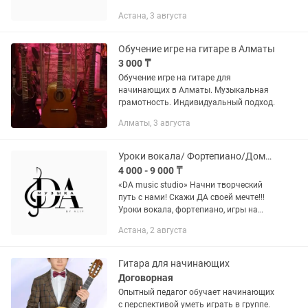
Астана, 3 августа
Обучение игре на гитаре в Алматы
3 000 ₸
Обучение игре на гитаре для
начинающих в Алматы. Музыкальная
грамотность. Индивидуальный подход.
Алматы, 3 августа
Уроки вокала/ Фортепиано/Домбра
4 000 - 9 000 ₸
«DA music studio» Начни творческий
путь с нами! Скажи ДА своей мечте!!!
Уроки вокала, фортепиано, игры на
домбре и гитаре! Вокал: — Постановка
Астана, 2 августа
голоса, сценического поведения,
артистизма; —...
Гитара для начинающих
Договорная
Опытный педагог обучает начинающих
с перспективой уметь играть в группе.