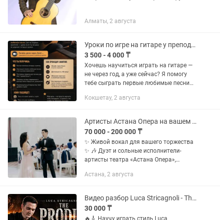
Алматы, 2 августа
Уроки по игре на гитаре у преподавателя на дому
3 500 - 4 000 ₸
Хочешь научиться играть на гитаре —
не через год, а уже сейчас? Я помогу
тебе сыграть первые любимые песни
уже на первых занятиях — даже если
Кокшетау, 2 августа
ты ни разу не держал гитару в руках.
Уроки проходят у...
Артисты Астана Опера на вашем празднике
70 000 - 200 000 ₸
✨ Живой вокал для вашего торжества
✨ 🎶 Дуэт и сольные исполнители-
артисты театра «Астана Опера»,
лауреаты международных конкурсов.
Астана, 2 августа
Семейный дуэт Шадияр и Турсынай,
“Bizdinduet” Мы создадим...
Видео разбор Luca Stricagnoli - The Prodigy на гитаре
30 000 ₸
🔥🎸 Научу играть стиль Luca