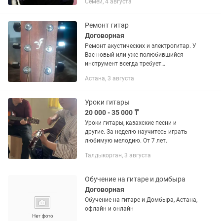
Семей, 4 августа
Ремонт гитар
Договорная
Ремонт акустических и электрогитар. У
Вас новый или уже полюбившийся
инструмент всегда требует
профилактику и особую доводку. А
Астана, 3 августа
если случилась беда с Вашим
инструментом. Всегда поможем, чтобы
он...
Уроки гитары
20 000 - 35 000 ₸
Уроки гитары, казахские песни и
другие. За неделю научитесь играть
любимую мелодию. От 7 лет.
Талдыкорган, 3 августа
Обучение на гитаре и домбыра
Договорная
Обучение на гитаре и Домбыра, Астана,
офлайн и онлайн