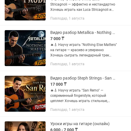
Stricagnoli — эффектно и нестандартно
Хочешь играть как Luca Stricagnoli и
делать то, от чего люди реально
Павлодар, 1 августа
удивляются? Я подготовил подробный
видео разбор композиции "The...
Видео разбор Metallica - Nothing Else Matters на гитаре
7 000 ₸
🔥🎸 Научу играть "Nothing Else Matters"
на гитаре — красиво и уверенно
Хочешь сыграть легендарный трек
Metallica — "Nothing Else Matters", но не
Павлодар, 1 августа
получается звучать так же чисто и
атмосферно? Я...
Видео разбор Steph Strings - San Remo на гитаре
17 000 ₸
🔥🎸 Научу играть "San Remo" —
современный fingerstyle, который
цепляет Хочешь играть стильные,
атмосферные композиции как Steph
Павлодар, 1 августа
Strings, но не понимаешь, как собрать
всё это в одну цельную игру? Я...
Уроки игры на гитаре (онлайн)
6 000 - 7 000 ₸