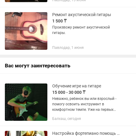
Павлодар, 15 июня
Ремонт акустической гитары
1 500 ₸
Произвожу ремонт акустической
гитары.
Павлодар, 1 июня
Вас могут заинтересовать
Обучение игре на гитаре
15 000 - 30 000 ₸
Неважно, ребенок вы или взрослый -
помогу освоить инструмент в
комфортном темпе. Уже на первых
занятиях вы сможете сыграть свои
Балхаш, сегодня
первые мелодии и любимые песни.
Настройка фортепиано помощь при выборе клавишных инструментов