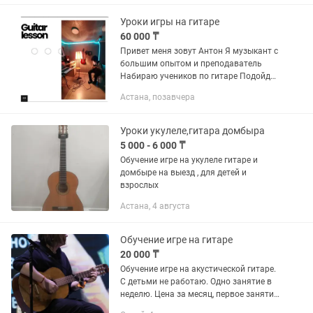
в памяти надолго. ✨ Выступаю на: •🎉...
Уроки игры на гитаре
60 000 ₸
Привет меня зовут Антон Я музыкант с
большим опытом и преподаватель
Набираю учеников по гитаре Подойдут
как начинающие Так и уже опытные
Астана, позавчера
ребята Главное огромное желанием
обрести уверенность на...
Уроки укулеле,гитара домбыра
5 000 - 6 000 ₸
Обучение игре на укулеле гитаре и
домбыре на выезд , для детей и
взрослых
Астана, 4 августа
Обучение игре на гитаре
20 000 ₸
Обучение игре на акустической гитаре.
С детьми не работаю. Одно занятие в
неделю. Цена за месяц, первое занятие
бесплатно.