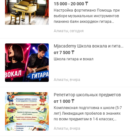
15 000 - 20 000 ₸
Настройка фортепиано Помощь при
выборе музыкальных инструментов
пианино баян аккордеон гитара
Обучение нотной грамоты и игре на
Алматы, сегодня
музыкальных инструментах
индивидуально цена договорная.
Mjacademy Школа вокала и гитары
от 7 500 ₸
Школа гитара и вокал
Алматы, вчера
Репетитор школьных предметов
от 1 000 ₸
Комплексная подготовка к школе (5-7
лет) Ликвидация пробелов в знаниях
по всем предметам в 1-6 классах;
Подготовка домашних заданий 1-7
Алматы, вчера
классы; Занятия по отдельным
предметам с 5 по 9 классы: Русский...