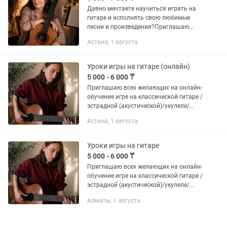
Давно мечтаете научиться играть на
гитаре и исполнять свою любимые
песни и произведения?Приглашаю
детей и взрослых на онлайн-обучение
Астана, 1 августа
(Zoom). Меня зовут Анжелика и я
являюсь профессиональным...
Уроки игры на гитаре (онлайн)
5 000 - 6 000 ₸
Приглашаю всех желающих на онлайн-
обучение игре на классической гитаре /
эстрадной (акустической)/укулеле/
электрогитаре. Имею Высшее
Астана, 1 августа
образование ( ВГИК ). Класс В.В.
Козлова. Педагогический стаж- с...
Уроки игры на гитаре
5 000 - 6 000 ₸
Приглашаю всех желающих на онлайн-
обучение игре на классической гитаре /
эстрадной (акустической)/укулеле/
электрогитаре. Имею Высшее
Алматы, 1 августа
образование ( ВГИК ). Класс В.В.
Козлова. Педагогический стаж- с...