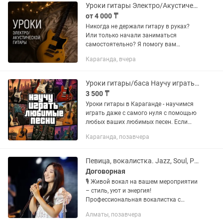
Уроки гитары Электро/Акустическая гитара
от 4 000 ₸
Никогда не держали гитару в руках?
Или только начали заниматься
самостоятельно? Я помогу вам
уверенно освоить основы игры и
Караганда, вчера
избежать типичных ошибок, которые
часто возникают у новичков. На
занятиях...
Уроки гитары/баса Научу играть любимые песни за 1 месяц с нуля.
3 500 ₸
Уроки гитары в Караганде - научимся
играть даже с самого нуля с помощью
любых ваших любимых песен. Если
уже имеете опыт - помогут улучшить
Караганда, позавчера
скилл игры разобрать любые треки.
Никакой долгой теории -...
Певица, вокалистка. Jazz, Soul, Pop. Ваше мероприятие на высшем уровне
Договорная
🎙 Живой вокал на вашем мероприятии
– стиль, уют и энергия!
Профессиональная вокалистка с
уникальным тембром и харизмой.
Алматы, позавчера
Создаем атмосферу, которая останется