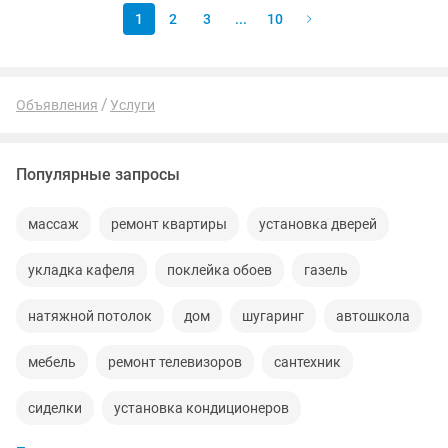
1
2
3
...
10
Объявления
Услуги
Популярные запросы
массаж
ремонт квартиры
установка дверей
укладка кафеля
поклейка обоев
газель
натяжной потолок
дом
шугаринг
автошкола
мебель
ремонт телевизоров
сантехник
сиделки
установка кондиционеров