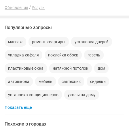
Покрытие гель-лаком ✨...
Объявления
Услуги
Популярные запросы
массаж
ремонт квартиры
установка дверей
укладка кафеля
поклейка обоев
газель
пластиковые окна
натяжной потолок
дом
автошкола
мебель
сантехник
сиделки
установка кондиционеров
уколы на дому
Показать еще
вывоз мусора
ремонт окон
ворота
диван
грузоперевозки газель
курсы массажа
Похожие в городах