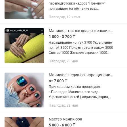
переподготовки кадров "Премиум"
приглашает на обучение всех
желающих освоить профессию
Павлодар, 19 июня
мастера ногтевого сервиса! Для
обучения все предоставляется;
Индивидуальное...
Маникюр так же делаю женские стрижки
1 000 - 3 700 ₸
Наращивание ногтей 3700 Укрепление
ногтей 3500 Покрытие гель-лаком 3000
Снятие 1000 Женские стрижки 1000
Покраска волос 2500
Павлодар, 28 мая
Маникюр, педикюр, наращивание ногтей
от 7 000 ₸
Приглашаем вас на процедуры:
г.Павлодар Маникюр все виды
Укрепление ногтей ( Акригель, акрил,
гель, power gel) Покрытие гель-лаком
Павлодар, 28 мая
Наращивание ногтей акрил, гель, power
gel magnetic ( квадрат,...
мастер маникюра
5 000 - 6 000 ₸