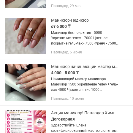
Павлодар, 29 мая
Маникюр-Педикюр
от 6 000 ₸
Маникюр без покрытия - 5000
Укрепление гелем - 7000 Цветное
покрытие гель-лак - 7500 Френч - 7500
Педикюр полный + маникюр в 4 руки -
Павлодар, 6 июня
17.000 Обработка пальчиков с
покрытием - 6500 Френч на ножках -...
Маникюр начинающий мастер маникюра
4 000 - 5 000 ₸
Начинающий мастер маникюра
Маникюр 1500 Укрепление гелем+гель-
лак 4000 Чужое снятие 1000
Принимаю на дому
Павлодар, 10 июня
Акция маникюр! Павлодар Химгородки
Договорная
Здравствуйте! Елена
сертифицированный мастер с опытом.