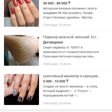
30 000 - 80 000 ₸
Авторское базовое обучение с нуля в
Академии RK Nail Academy. Профи-
Старт+Экспресс дизайны - Мастер
маникюра, классический,
Павлодар, 29 июля
комбинированный, аппаратный,SPA
процедура, парафинотерапия,
покрытие...
Педикюр мужской, женский. Есть выезд на дом
Договорная
Смарт-педикюр от 7000тг в
зависимости от сложности(полностью
Пальчики+пяточки+покрытие гель-
лаком) Мужской педикюр-от 6000
Павлодар, 10 июля
Мужской маникюр- 4000 Обработка
только пяточек-от 4000тг В
зависимости от...
креативный маникюр и наращивание / Павлодар
5 000 - 10 000 ₸
Создаю не просто маникюр — а стиль,
который выделяет ✨ 💅 Услуги: —
Наращивание ногтей —
Комбинированный маникюр —
Павлодар, 26 июля
Креативные дизайны (сложная
роспись, тренды, любые идеи) —