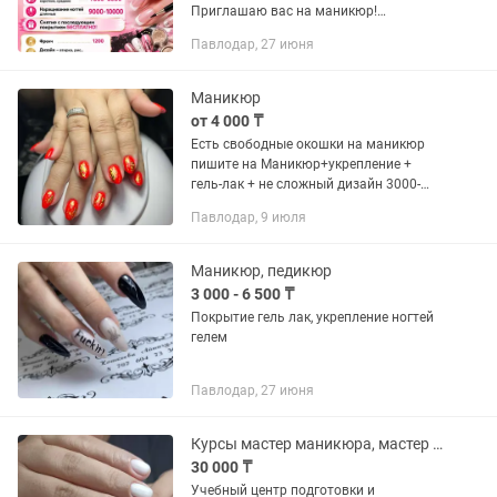
Приглашаю вас на маникюр!
Инструменты проходят все этапы
Павлодар, 27 июня
стерилизации и дезинфекции. Акция!
Японский маникюр-4000 Акция!
Маникюр гель-лак-6000...
Маникюр
от 4 000 ₸
Есть свободные окошки на маникюр
пишите на Маникюр+укрепление +
гель-лак + не сложный дизайн 3000-
4000 Принимаю на дому удобно даже
Павлодар, 9 июля
после работы
Маникюр, педикюр
3 000 - 6 500 ₸
Покрытие гель лак, укрепление ногтей
гелем
Павлодар, 27 июня
Курсы мастер маникюра, мастер педикюра, мастер по наращиванию ногтей
30 000 ₸
Учебный центр подготовки и