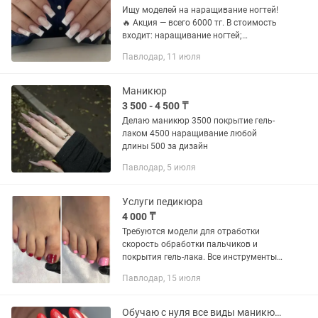
Ищу моделей на наращивание ногтей!
🔥 Акция — всего 6000 тг. В стоимость
входит: наращивание ногтей;
выравнивание; однотонное покрытие
Павлодар, 11 июля
гель-лаком. Стерильные инструменты.
Качественные...
Маникюр
3 500 - 4 500 ₸
Делаю маникюр 3500 покрытие гель-
лаком 4500 наращивание любой
длины 500 за дизайн
Павлодар, 5 июля
Услуги педикюра
4 000 ₸
Требуются модели для отработки
скорость обработки пальчиков и
покрытия гель-лака. Все инструменты
проходят дезинфекцию и
Павлодар, 15 июля
стерилизацию. Покрытие однотонное.
Принимаю на дому. Все вопросы по
телефону,...
Обучаю с нуля все виды маникюра и педикюра