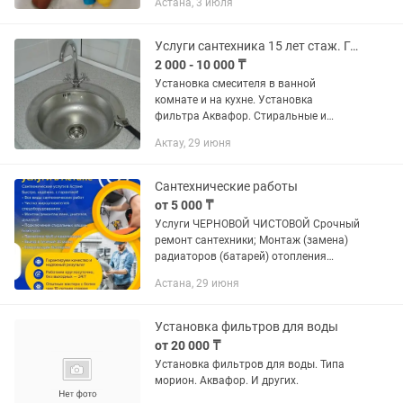
Астана, 3 июля
комерческие
Услуги сантехника 15 лет стаж. Гарантия!
2 000 - 10 000 ₸
Установка смесителя в ванной
комнате и на кухне. Установка
фильтра Аквафор. Стиральные и
посудомоечные машины. Замена букс
Актау, 29 июня
и мелочи. Стоимость зависит от
сложности.
Сантехнические работы
от 5 000 ₸
Услуги ЧЕРНОВОЙ ЧИСТОВОЙ Срочный
ремонт сантехники; Монтаж (замена)
радиаторов (батарей) отопления
Монтаж (замена) труб горячего и
Астана, 29 июня
холодного водоснабжения внутри
квартиры Монтаж (замена) стояка...
Установка фильтров для воды
от 20 000 ₸
Установка фильтров для воды. Типа
морион. Аквафор. И других.