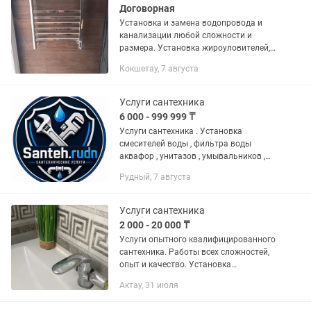
Договорная
Установка и замена водопровода и
канализации любой сложности и
размера. Установка жироуловителей,
унитазов раковины водяных насосов,
Кокшетау, 7 августа
аристонов, смистителей, душевых
кабин, полотенце сушителей,...
Услуги сантехника
6 000 - 999 999 ₸
Услуги сантехника . Установка
смесителей воды , фильтра воды
аквафор , унитазов , умывальников ,
ванны . Поливочный водопровод .
Рудный, 7 августа
Качество гарантирую!
Услуги сантехника
2 000 - 20 000 ₸
Услуги опытного квалифицированного
сантехника. Работы всех сложностей,
опыт и качество. Установка
нагревателей воды Аристон Бойлеров,
Актау, 31 июля
смесители, унитаз, водомер, фильтры
всех видов Аквафор. Все виды...