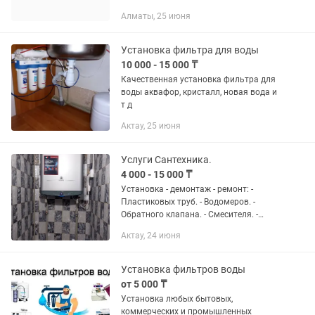
Алматы, 25 июня
Установка фильтра для воды
10 000 - 15 000 ₸
Качественная установка фильтра для
воды аквафор, кристалл, новая вода и
т д
Актау, 25 июня
Услуги Сантехника.
4 000 - 15 000 ₸
Установка - демонтаж - ремонт: -
Пластиковых труб. - Водомеров. -
Обратного клапана. - Смесителя. -
Унитаза-инстоляции. - Радиаторы
Актау, 24 июня
отопления(батареи). - Ванны - Душевой
кабины. - Раковины. -...
Установка фильтров воды
от 5 000 ₸
Установка любых бытовых,
коммерческих и промышленных