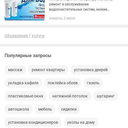
ремонт и обслуживание
водоочистительных систем, низкие
цены, качественные фильтра, замена
Алматы, 2 июня
на все системы водоочистки (Aura,
Гейзер, Аквафор, Hubert, Ecosoft и т....
Объявления
Услуги
Популярные запросы
массаж
ремонт квартиры
установка дверей
укладка кафеля
поклейка обоев
газель
пластиковые окна
натяжной потолок
шугаринг
автошкола
мебель
сиделки
установка кондиционеров
уколы на дому