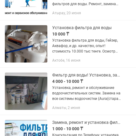
фильтров для воды. Ремонт, замена
фильтров, сервисное обслуживание,
Атырау, 20 июня
гарантия. В наличии запчасти и
комплектующие. Опыт более 15 лет.
Официальный...
Установка фильтра для воды
10 000 ₸
Установка фильтра для воды, Гейзер,
Аквафор, и др. качество, опыт!
стоимость 10.000 тыс тенге. Осмотр
выезд без установки 2000 тыс.город
Актобе, 16 июня
Актобе в черте города.
Фильтр для воды! Установка, замена картриджей и ремонт фильтров для воды
4 000 - 10 000 ₸
Установка, ремонт и обслуживание
водоочистительных систем. Замена на
все системы водоочистки (Aura(старая
модель), Гейзер, Аквафор осмо, Hubert,
Алматы, 2 июня
Ecosoft и т. Д. ) опыт работы более 10
лет....
Замена, ремонт и установка фильтров для воды
1 000 - 10 000 ₸
Консультация по Телефону, установка,