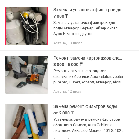
Замена и установка фильтров для воды
7 000 ₸
Замена и установка фильтров для
воды Аквафор Барьер Гейзер Аквел
Аура И многое другое
Астана, 13 июля
Ремонт, замена картриджов следующих брендов Aura cebilon, zepter, purepro и
3 000 - 5 000 ₸
Ремонт и замена картриджов
следующих брендов:Aura cebilon, zepter,
pure pro, Hubert, ecosoft, аквафор, bionic,
arctic, waterlife и т. Д работаем на без
Астана, 12 июля
выходных.
Замена ремонт фильтров воды
от 2 000 ₸
Установка, замена, ремонт фильтров
обратного Осмоса, Aura Cebilon с
дисплеем, Аквафор Морион 101 S, 102
S, быстросъемные фильтры,