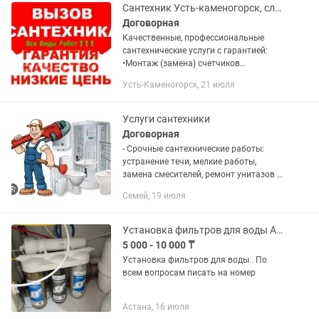
Сантехник Усть-каменогорск, слесарь
Договорная
Качественные, профессиональные
сантехнические услуги с гарантией:
•Монтаж (замена) счетчиков
водоснабжения; •Монтаж смесителя
Усть-Каменогорск, 21 июля
(замена, ремонт); •Установка (замена)
унитаза; •Замена гофры, манжеты на...
Услуги сантехники
Договорная
- Срочные сантехнические работы:
устранение течи, мелкие работы,
замена смесителей, ремонт унитазов и
т. д - Услуги сантехника на дом -
Семей, 19 июля
Замена, ремонт, монтаж
сантехнического оборудования -
Замена,...
Установка фильтров для воды Аквафор, Аквабрайт и других производителей
5 000 - 10 000 ₸
Установка фильтров для воды . По
всем вопросам писать на номер
Астана, 16 июля