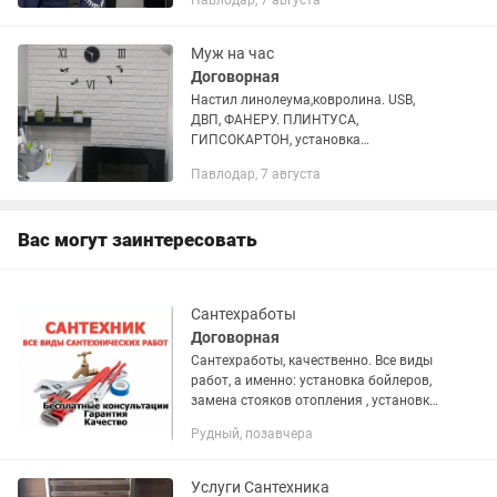
Павлодар, 7 августа
замена арматуры в бочка, ремонт
подвесных унитазов,...
Муж на час
Договорная
Настил линолеума,ковролина. USB,
ДВП, ФАНЕРУ. ПЛИНТУСА,
ГИПСОКАРТОН, установка
перегородок, короба, наклейка кафеля ,
Павлодар, 7 августа
протяжка пола, убираю скрип пола.
Сантехнические работы, установка и...
Вас могут заинтересовать
Сантехработы
Договорная
Сантехработы, качественно. Все виды
работ, а именно: установка бойлеров,
замена стояков отопления , установка
радиаторов, монтаж теплых полов,
Рудный, позавчера
замена труб холодной и горячей воды.
Установка фильтров...
Услуги Сантехника