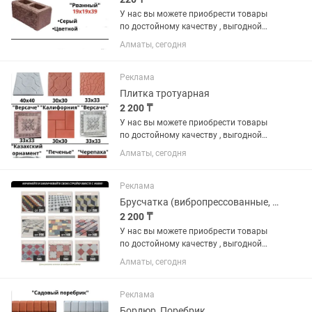
У нас вы можете приобрести товары
по достойному качеству , выгодной
цене и по гарантии. В наличии имеются
Алматы, сегодня
различные виды на «БРУСЧАТКА» ,
«ЕВРОБРУСЧАТА» , «Евробрусчатка
(мрамор)» , «ПЛИТКА» ,...
Реклама
Плитка тротуарная
2 200 ₸
У нас вы можете приобрести товары
по достойному качеству , выгодной
цене и по гарантии. В наличии имеются
Алматы, сегодня
различные виды на «БРУСЧАТКА» ,
«ЕВРОБРУСЧАТА» , «Евробрусчатка
(мрамор)» , «ПЛИТКА» ,...
Реклама
Брусчатка (вибропрессованные, вибролитые, евробрусчатка)
2 200 ₸
У нас вы можете приобрести товары
по достойному качеству , выгодной
цене и по гарантии. В наличии имеются
Алматы, сегодня
различные виды на «БРУСЧАТКА» ,
«ЕВРОБРУСЧАТА» , «Евробрусчатка
(мрамор)» , «ПЛИТКА» ,...
Реклама
Бордюр, Поребрик