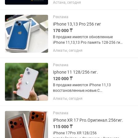
до 5.8 ГГц) • Видеокарта: NVIDIA
Астана, сегодня
GeForce RTX 5070 8 ГБ GDDR7 •
Оперативная память: 32 ГБ DDR5 •
Накопитель: SSD NVMe 1 ТБ...
Реклама
iPhone 13,13 Pro 256 гиг
170 000 ₸
В продаже имеются обновленные
iPhone 11,13,13 Pro память 128-256 гиг
.Новые.Запечатанные.Оригинал.С
Алматы, сегодня
Гарантией Имееться рассрочка Каспи
,Jusan на 0•12 0•24 месяца +15 % к
сумме. Доставка по Всему...
Реклама
Iphone 11 128/256 гиг.
120 000 ₸
В продаже имеются iPhone 11,13
восстановленные.новые.С
гарантией.запечатанные.При покупке
Алматы, сегодня
Адаптер в подарок.
Реклама
iPhone XR 17 Pro.Оригинал.256гиг.
115 000 ₸
iPhone 17Pro XR 128/256