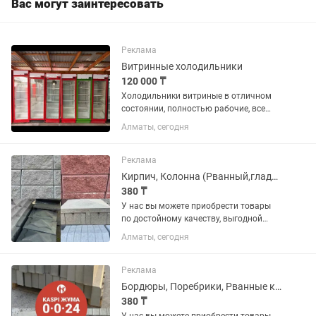
Вас могут заинтересовать
Реклама
Витринные холодильники
120 000 ₸
Холодильники витриные в отличном
состоянии, полностью рабочие, все
чистые ухожэные как на фото, на
Алматы, сегодня
каждый холодильник дам месяц
гарантию, цэны разные, доставка по
Алмате и Казахстану платная, кому...
Реклама
Кирпич, Колонна (Рванный,гладкий), Шляпы для забора
380 ₸
У нас вы можете приобрести товары
по достойному качеству, выгодной
цене и по гарантии. В наличии имеются
Алматы, сегодня
различные виды на «БРУСЧАТКА» ,
«ЕВРОБРУСЧАТА», «Евробрусчатка
(мрамор)», «ПЛИТКА» ,...
Реклама
Бордюры, Поребрики, Рванные кирпичи
380 ₸