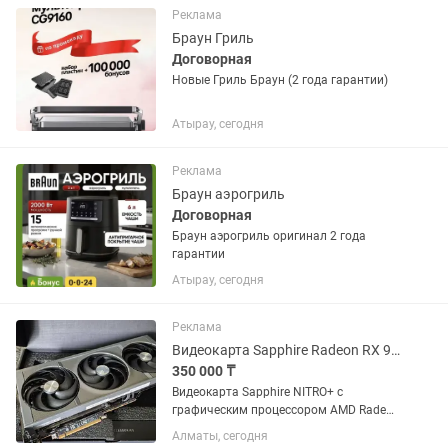
165 герц ! Яркость...
Реклама
Браун Гриль
Договорная
Новые Гриль Браун (2 года гарантии)
Атырау, сегодня
Реклама
Браун аэрогриль
Договорная
Браун аэрогриль оригинал 2 года
гарантии
Атырау, сегодня
Реклама
Видеокарта Sapphire Radeon RX 9070 NITROAMD 16 ГБ
350 000 ₸
Видеокарта Sapphire NITRO+ с
графическим процессором AMD Radeon
RX 9070 демонстрирует высокую
Алматы, сегодня
производительность в играх и