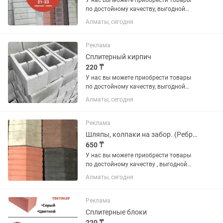
У нас вы можете приобрести товары
по достойному качеству, выгодной
цене и по гарантии. В наличии имеются
Алматы, сегодня
различные виды на «БРУСЧАТКА» ,
«ЕВРОБРУСЧАТА», «Евробрусчатка
(мрамор)», «ПЛИТКА» ,...
Реклама
Сплитерный кирпич
220 ₸
У нас вы можете приобрести товары
по достойному качеству, выгодной
цене и по гарантии. В наличии имеются
Алматы, сегодня
различные виды на «БРУСЧАТКА» ,
«ЕВРОБРУСЧАТА», «Евробрусчатка
(мрамор)», «ПЛИТКА» ,...
Реклама
Шляпы, колпаки на забор. (Ребристая, гладкая, медуза)
650 ₸
У нас вы можете приобрести товары
по достойному качеству , выгодной
цене и по гарантии. В наличии имеются
Алматы, сегодня
различные виды на «БРУСЧАТКА» ,
«ЕВРОБРУСЧАТА» , «Евробрусчатка
(мрамор)» , «ПЛИТКА» ,...
Реклама
Сплитерные блоки
220 ₸