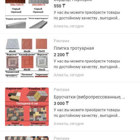
550 ₸
У нас вы можете приобрести товары
по достойному качеству , выгодной
цене и по гарантии. В наличии имеются
Алматы, сегодня
различные виды на «БРУСЧАТКА» ,
«ЕВРОБРУСЧАТА» , «Евробрусчатка
(мрамор)» , «ПЛИТКА» ,...
Реклама
Плитка тротуарная
2 200 ₸
У нас вы можете приобрести товары
по достойному качеству , выгодной
цене и по гарантии. В наличии имеются
Алматы, сегодня
различные виды на «БРУСЧАТКА» ,
«ЕВРОБРУСЧАТА» , «Евробрусчатка
(мрамор)» , «ПЛИТКА» ,...
Реклама
Брусчатки (вибропрессованные, вибролитые)
3 000 ₸
У нас вы можете приобрести товары
по достойному качеству , выгодной
цене и по гарантии. В наличии имеются
Алматы, сегодня
различные виды на «БРУСЧАТКА» ,
«ЕВРОБРУСЧАТА» , «Евробрусчатка
(мрамор)» , «ПЛИТКА» ,...
Реклама