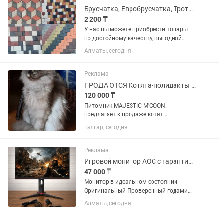
Брусчатка, Евробрусчатка, Тротуарные плитки
2 200 ₸
У нас вы можете приобрести товары
по достойному качеству, выгодной
цене и по гарантии. В наличии имеются
Алматы, сегодня
различные виды на «БРУСЧАТКА» ,
«ЕВРОБРУСЧАТА», «Евробрусчатка
(мрамор)», «ПЛИТКА» ,...
Реклама
ПРОДАЮТСЯ Котята-полидакты породы Мейн-Кун ( кошечки) из питомника
120 000 ₸
Питомник MAJESTIC M'COON.
предлагает к продаже котят
полидактов-кошечки с отличными
Талгар, сегодня
породными данными. В шикарных
редких окрасах. Мраморное серебро.
Серебряный черепаховый Породы
Реклама
Мейн-Кун. Родители...
Игровой монитор AOC с гарантией и доставкой
47 000 ₸
Монитор в идеальном состоянии
Оригинальный Проверенный годами
бренд Безрамочный Редкая матрица
Алматы, сегодня
IPS ! Модель 24G2SP/BK Поверхность
матовая Диагональ 24 дюйма Частота