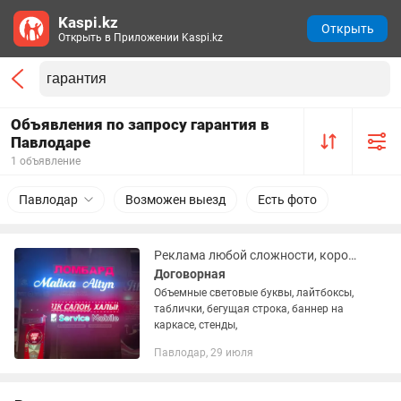
Kaspi.kz
Открыть
Открыть в Приложении Kaspi.kz
Объявления по запросу гарантия в
Павлодаре
1 объявление
Павлодар
Возможен выезд
Есть фото
Реклама любой сложности, короткие сроки, высокое качестова, гарантия 3года
Договорная
Объемные световые буквы, лайтбоксы,
таблички, бегущая строка, баннер на
каркасе, стенды,
Павлодар, 29 июля