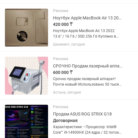
профессиональных приложениях.
Частота GPU достигает 2700 МГц в
Реклама
режиме Boost,...
Ноутбук Apple MacBook Air 13 2022 13.6 / 16 Гб / SSD 256 Гб
420 000 ₸
Ноутбук Apple MacBook Air 13 2022
13.6" / 16 Гб / SSD 256 Гб Куплено в
октябре 2025 (еще на гарантии)
Шымкент, сегодня
Батарея 100%, цикл 8 (не пользовался)
Сост отличное. Только продажа.
Пишите на .
Реклама
СРОЧНО Продам лазерный аппарат!
600 000 ₸
Срочно продам лазерный аппарат!
Почти новый! Использовано 50 тысяч
вспышек из предложенных 20
Астана, сегодня
миллионов!!! В хорошем качестве,
гарантия год!!! Реальному покупателю
отдам за 550 тысяч!!!
Реклама
Продам ASUS ROG STRIX G18
Договорная
Характеристики: • Процессор: Intel®️
Core™️ i9-14900HX (24 ядра / 32 потока,