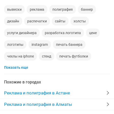
вывески
реклама
полиграфия
баннер
дизайн
распечатки
сайты
холсты
услуги дизайнера
разработка логотипа
цене
логотипы
instagram
печать баннера
чехлы на iphone
стенд
печать футболки
Показать еще
создание сайта
промо акции
листовки
чехол iphone
фото
реклама сайтов
Похожие в городах
дизайн визиток
баннеры
буклеты
печать
Реклама и полиграфия в Астане
журнал
баннера
печать баннеров
Реклама и полиграфия в Алматы