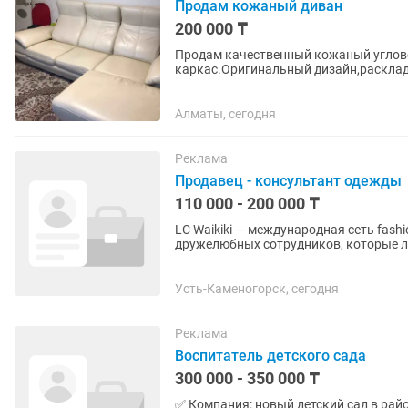
Продам кожаный диван
200 000 ₸
Продам качественный кожаный углов
каркас.Оригинальный дизайн,расклад
виде 2,7х1,8.Диван из дорогой европей
Алматы, сегодня
Реклама
Продавец - консультант одежды
110 000 - 200 000 ₸
LC Waikiki — международная сеть fash
дружелюбных сотрудников, которые л
команду...
Усть-Каменогорск, сегодня
Реклама
Воспитатель детского сада
300 000 - 350 000 ₸
✅ Компания: новый детский сад в районе ботаническ