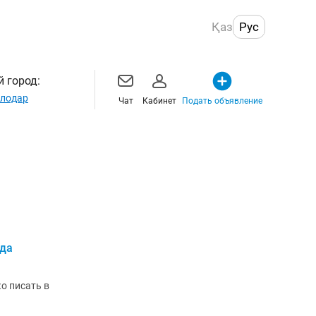
Қаз
Рус
 город:
лодар
Чат
Кабинет
Подать объявление
ида
о писать в