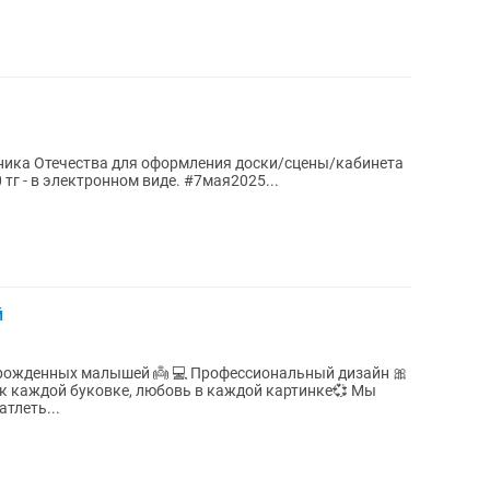
тника Отечества для оформления доски/сцены/кабинета
Можем создать и другие дизайны 1000 тг - в электронном виде. #7мая2025...
й
рожденных малышей 👼 💻 Профессиональный дизайн 🎀
к каждой буковке, любовь в каждой картинке💞 Мы
тлеть...