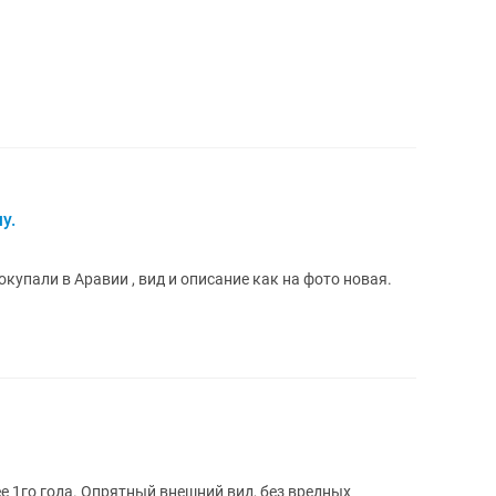
у.
упали в Аравии , вид и описание как на фото новая.
е 1го года. Опрятный внешний вид, без вредных