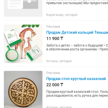
привычек (не пьющие) Мы предоставля
компании. Работаем на...
Караганда, сегодня
Реклама
Продам Детский кальций Тяньш
11 900 ₸
Забота о детях – забота о будущем! • Способствует формированию зубов и костей • Участвует
в обеспечении роста организма • Препятствует возникновению рахита • Предупредить нервно-
мышечную...
Астана, сегодня
Реклама
Продам стол круглый казахский
22 000 ₸
Продам круглый казахский стол. Поль
раскладывается, есть ручка для перен
удобно хранить на балконе или за две
Астана, сегодня