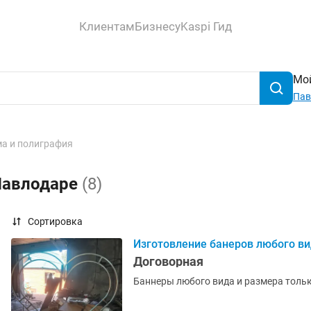
Клиентам
Бизнесу
Kaspi Гид
Мой
Пав
а и полиграфия
 Павлодаре
(8)
Сортировка
Изготовление банеров любого в
Договорная
Баннеры любого вида и размера тольк