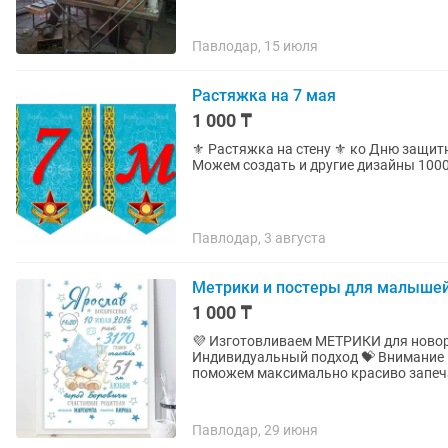
Павлодар, 15 июля
Растяжка на 7 мая
1 000 ₸
⚜️ Растяжка на стену ⚜️ ко Дню защи
Павлодар, 3 августа
Метрики и постеры для малыше
1 000 ₸
💜 Изготовливаем МЕТРИКИ для ново
Индивидуальный подход 💝 Внимание 
поможем максимально красиво запеча
Павлодар, 29 июня