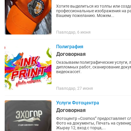
Хотите выделиться из толпы или созда
профессиональные изображения на разных видах ткани. Изоб
Вашему пожеланию. Можем...
Павлодар, 6 июня
Полиграфия
Договорная
Оказываем полиграфические услуги, 
дипломных работ, сканирование доку
видеокассет.
Павлодар, 27 июня
Услуги Фотоцентра
Договорная
Фотоцентр «Cosmos” предоставляет сл
Фото на документы, Печать на сувенирах Все б
Жырау 12, вход с торца,...