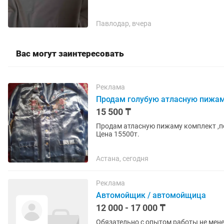
Павлодар, вчера
Вас могут заинтересовать
Реклама
Продам голубую атласную пижам
15 500 ₸
Продам атласную пижаму комплект ,пок
Цена 15500т.
Астана, сегодня
Реклама
Автомойщик / автомойщица
12 000 - 17 000 ₸
Обязательно с опытом работы не мене