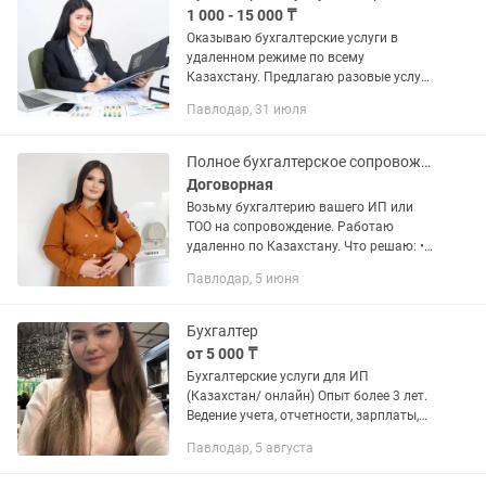
1 000 - 15 000 ₸
Оказываю бухгалтерские услуги в
удаленном режиме по всему
Казахстану. Предлагаю разовые услуги
и полное сопровождение ИП и ТОО. -
Павлодар, 31 июля
Открытие/Приостановление/
Ликвидация ТОО, ИП - Отправка: ЭСФ,
СНТ,...
Полное бухгалтерское сопровождение ИП/ТОО Налоги Зарплата Отчеты
Договорная
Возьму бухгалтерию вашего ИП или
ТОО на сопровождение. Работаю
удаленно по Казахстану. Что решаю: •
отчеты и декларации • расчет налогов •
Павлодар, 5 июня
зарплата и сотрудники • ЭСФ, АБР,
Накладные •...
Бухгалтер
от 5 000 ₸
Бухгалтерские услуги для ИП
(Казахстан/ онлайн) Опыт более 3 лет.
Ведение учета, отчетности, зарплаты,
кадров. Работа в 1С:8.3, ЭСФ, СНТ,
Павлодар, 5 августа
импорт/экспорт, ТИС, Розничный
налог. 💼 Разовые услуги: • 910...