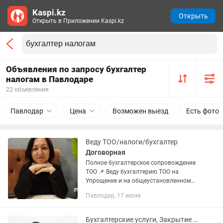
Kaspi.kz
Открыть
Открыть в Приложении Kaspi.kz
Объявления по запросу бухгалтер
налогам в Павлодаре
22 объявления
Павлодар
Цена
Возможен выезд
Есть фото
Веду ТОО/налоги/бухгалтер
Договорная
Полное бухгалтерское сопровождение
ТОО 📌 Веду бухгалтерию ТОО на
Упрощенке и на общеустановленном
режиме 📋 Начисление и выплата
Павлодар, 17 июня
заработной платы 📤 Импорт / экспорт
— полный учет и отчетность 🧾...
Бухгалтерские услуги, Закрытие ИП, ТОО, ЭСФ, АВР, Декларация, Отчеты