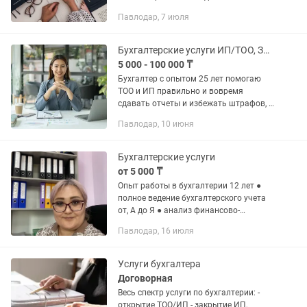
бухгалтерского и налогового учета
Павлодар, 7 июля
•Подготовка и сдача отчетности
•Расчет налогов и заработной платы...
Бухгалтерские услуги ИП/ТОО, Закрытие ИП, ЭСФ, СНТ
5 000 - 100 000 ₸
Бухгалтер с опытом 25 лет помогаю
ТОО и ИП правильно и вовремя
сдавать отчеты и избежать штрафов, а
также по всеобщему декларированию,
Павлодар, 10 июня
сокращать расходы, оптимизировать
налоги, кассовые разрывы. На...
Бухгалтерские услуги
от 5 000 ₸
Опыт работы в бухгалтерии 12 лет ●
полное ведение бухгалтерского учета
от, А до Я ● анализ финансово-
хозяйственной деятельности ●
Павлодар, 16 июля
формирование учетной политики ●
знание, опыт и практические навыки...
Услуги бухгалтера
Договорная
Весь спектр услуги по бухгалтерии: -
открытие ТОО/ИП - закрытие ИП,