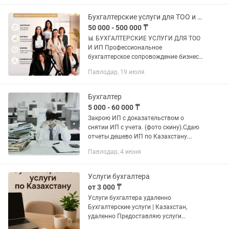
✔ Консультации по налогам и
бухгалтерии ✔...
Бухгалтерские услуги для ТОО и ИП Налоги / Отчетность / НДС
50 000 - 500 000 ₸
📊 БУХГАЛТЕРСКИЕ УСЛУГИ ДЛЯ ТОО
И ИП Профессиональное
бухгалтерское сопровождение бизнеса
в Павлодаре. ✔ Ведение
Павлодар, 19 июля
бухгалтерского и налогового учета ✔
Сдача налоговой и статистической
отчетности ✔...
Бухгалтер
5 000 - 60 000 ₸
Закрою ИП с доказательством о
снятии ИП с учета. (фото скину).Сдаю
отчеты дешево ИП по Казахстану.
Снятие ареста счета ИП,ТОО, при
Павлодар, 4 июня
разных ситуациях. Закрытие ИП от
5000тн Предлагаю услуги грамотное...
Услуги бухгалтера
от 3 000 ₸
Услуги бухгалтера удаленно
Бухгалтерские услуги | Казахстан,
удаленно Предоставляю услуги
бухгалтера для ИП, ТОО и физических