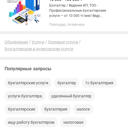
Бухгалтер / Ведение ИП, ТОО -
Профессиональные бухгалтерские
услуги — от 10 000 тг/мес! Веду
бухгалтерию для ИП и ТОО в любой
Павлодар, позавчера
сфере деятельности. Работаю быстро,
аккуратно и без лишних слов — вы...
Объявления
Услуги
Деловые услуги
Бухгалтерские и аудиторские услуги
Популярные запросы
бухгалтерские услуги
бухгалтер
1с бухгалтерия
услуги бухгалтера
удаленный бухгалтер
бухгалтерские
бухгалтерия
налоги
ищу работу бухгалтером
налоговая