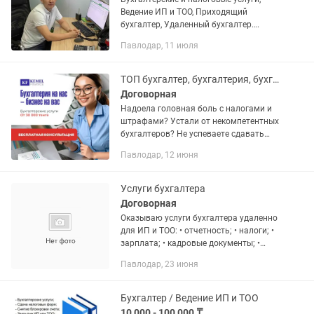
Ведение ИП и ТОО, Приходящий
бухгалтер, Удаленный бухгалтер.
Разовые услуги Сертифицированный
Павлодар, 11 июля
профессиональный бухгалтер уже 11
лет помогаю ТОО и ИП избежать...
ТОП бухгалтер, бухгалтерия, бухгалтерские услуги Павлодар
Договорная
Надоела головная боль с налогами и
штрафами? Устали от некомпетентных
бухгалтеров? Не успеваете сдавать
отчетность вовремя? Постоянно
Павлодар, 12 июня
боитесь проверок от КГД? Не знаете,
как оптимизировать налоги и...
Услуги бухгалтера
Договорная
Оказываю услуги бухгалтера удаленно
для ИП и ТОО: • отчетность; • налоги; •
зарплата; • кадровые документы; •
консультации по 1С. Если нужен
Павлодар, 23 июня
надежный бухгалтер на аутсорсе или
разовая помощь с...
Бухгалтер / Ведение ИП и ТОО
10 000 - 100 000 ₸