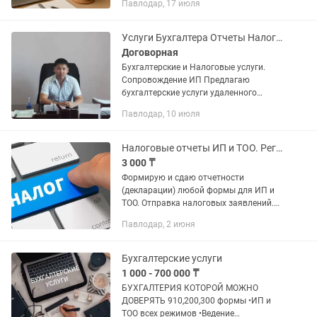
Павлодар, 17 июля
лиц: — ведение бухгалтерского и
налогового учета — сдача отчетности
—...
Услуги Бухгалтера Отчеты Налоговые Стат соправождение ИП
Договорная
Бухгалтерские и Налоговые услуги.
Сопровождение ИП Предлагаю
бухгалтерские услуги удаленного
бухгалтера для ИП. •Разовые услуги и
Павлодар, 10 июля
полное сопровождение •Сдача
налогового и стат. отчёта. •Выписка...
Налоговые отчеты ИП и ТОО. Регистрация, изменение данных, регистрация кассы
3 000 ₸
Формирую и сдаю отчетности
(декларации) любой формы для ИП и
ТОО. Отправка налоговых заявлений.
Регистрация и ликвидация ИП и ТОО.
Павлодар, 2 июня
Регистрация сотрудников
(электронный трудовой договор)...
Бухгалтерские услуги
1 000 - 700 000 ₸
БУХГАЛТЕРИЯ КОТОРОЙ МОЖНО
ДОВЕРЯТЬ 910,200,300 формы •ИП и
ТОО всех режимов •Ведение