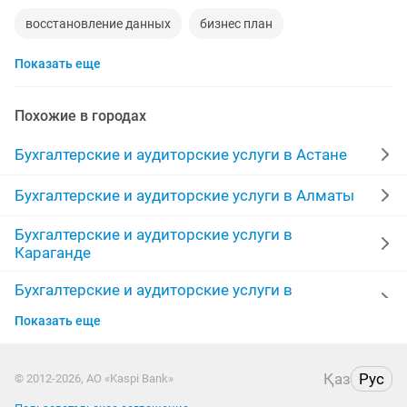
восстановление данных
бизнес план
Показать еще
сдача налоговой отчетности
бухгалтерские курсы
открытие тоо
тоо
ведение ип
казахский
Похожие в городах
счет
910 форма
закрытие
Бухгалтерские и аудиторские услуги в Астане
налоговый бухгалтер
эсф
сдача
Бухгалтерские и аудиторские услуги в Алматы
Бухгалтерские и аудиторские услуги в
финансовая отчетность
налоговая отчетность
Караганде
отчет
услуги удаленного бухгалтера
Бухгалтерские и аудиторские услуги в
Шымкенте
ликвидация ип
удаленно работа
Показать еще
Бухгалтерские и аудиторские услуги в Актобе
бухгалтерские для
индивидуальный
Қаз
Рус
© 2012-2026, АО «Kaspi Bank»
Бухгалтерские и аудиторские услуги в Актау
бухгалтерское сопровождение
сдача налоговой