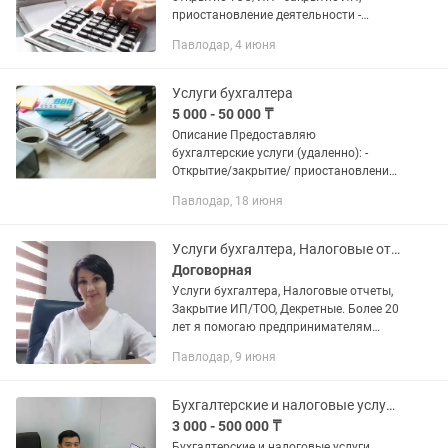
приостановление деятельности -
полное ведение/сопровождение
Павлодар, 4 июня
бизнеса - регистрация в ис эсф,
выписка эсф - расчет зарплатных...
Услуги бухгалтера
5 000 - 50 000 ₸
Описание Предоставляю
бухгалтерские услуги (удаленно): -
Открытие/закрытие/ приостановление
ИП. - Консультации по возникающим
Павлодар, 18 июня
вопросам Бухгалтерского и налогового
учета. - Ведение бухгалтерского...
Услуги бухгалтера, Налоговые отчеты, Закрытие ИП/ТОО, Декретные.
Договорная
Услуги бухгалтера, Налоговые отчеты,
Закрытие ИП/ТОО, Декретные. Более 20
лет я помогаю предпринимателям
навести порядок в бухгалтерии,
Павлодар, 9 июня
предоставляя полный спектр услуг для
ТОО и ИП. Почему...
Бухгалтерские и налоговые услуги, Ведение ИП и ТОО, Удаленный бухгалтер
3 000 - 500 000 ₸
Бухгалтерские и налоговые услуги,