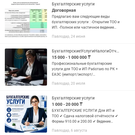
Бухгалтерские услуги
Договорная
Предлагаю вам следующие виды
бухгалтерских услуги : -Открытие ТОО и
ИП. -Полное или частичное ведение
бухгалтерского учета. -Сдача
Павлодар, 24 июня
налоговых и статистических отчетов.
-Выписка первичных...
БухгалтерскиеУслугиНалогиОтчетыИмпортЕАЭСГрузоПеревозкиУдалено
15 000 - 1 000 000 ₸
Профессиональные бухгалтерские
услуги для ТОО и ИП Работаю по РК +
ЕАЭС (импорт/экспорт/
грузоперевозки) ✔ Полное
Павлодар, 20 июля
бухгалтерское сопровождение «под
ключ» ✔ Ведение ТОО и ИП на всех
режимах...
Бухгалтерские услуги
1 000 - 20 000 ₸
БУХГАЛТЕРСКИЕ УСЛУГИ Для ИП и
ТОО ✔ Сдача налоговой отчётности ✔
Формы 910.00 и 200.00 ✔ Ведение
бухгалтерского учёта ✔
Павлодар, 6 августа
Восстановление бухгалтерского учёта