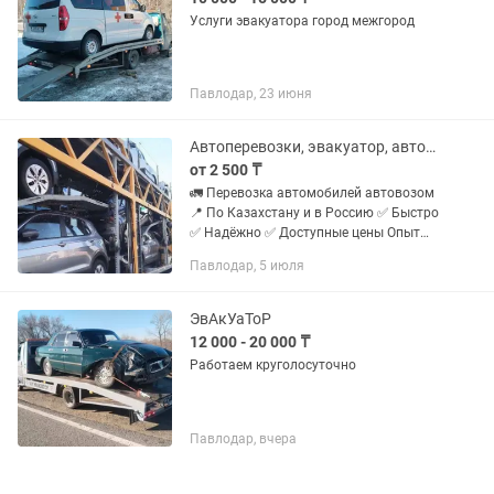
Услуги эвакуатора город межгород
Павлодар, 23 июня
Автоперевозки, эвакуатор, автовоз по Казахстану и России
от 2 500 ₸
🚛 Перевозка автомобилей автовозом
📍 По Казахстану и в Россию ✅ Быстро
✅ Надёжно ✅ Доступные цены Опыт
работы более 10 лет! Ваш автомобиль
Павлодар, 5 июля
в безопасности.
ЭвАкУаТоР
12 000 - 20 000 ₸
Работаем круголосуточно
Павлодар, вчера