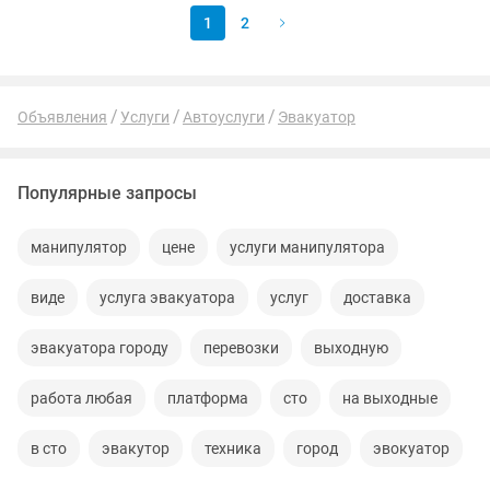
1
2
Объявления
Услуги
Автоуслуги
Эвакуатор
Популярные запросы
манипулятор
цене
услуги манипулятора
виде
услуга эвакуатора
услуг
доставка
эвакуатора городу
перевозки
выходную
работа любая
платформа
сто
на выходные
в сто
эвакутор
техника
город
эвокуатор