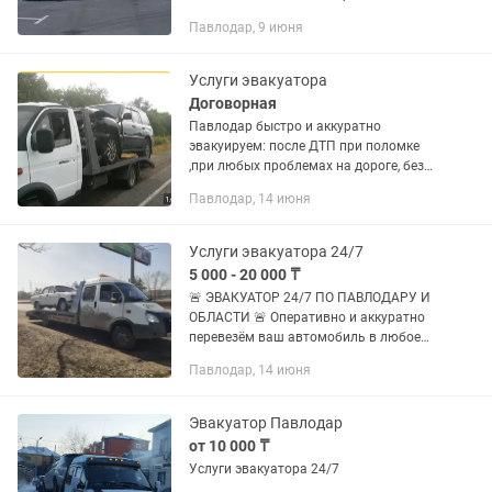
негабаритных грузов.
Павлодар, 9 июня
Услуги эвакуатора
Договорная
Павлодар быстро и аккуратно
эвакуируем: после ДТП при поломке
,при любых проблемах на дороге, без
скрытых платежей Быстрая подача
Павлодар, 14 июня
Опытная работа авто до 3.5
тн.Город,межгород
Услуги эвакуатора 24/7
5 000 - 20 000 ₸
🚨 ЭВАКУАТОР 24/7 ПО ПАВЛОДАРУ И
ОБЛАСТИ 🚨 Оперативно и аккуратно
перевезём ваш автомобиль в любое
время суток! 🔹 Работаем по
Павлодар, 14 июня
Павлодару, области и по всему
Казахстану 🔹 Возможны выезды за
пределы РК 🔹...
Эвакуатор Павлодар
от 10 000 ₸
Услуги эвакуатора 24/7