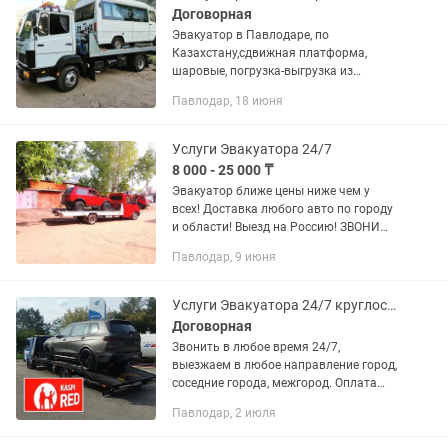
Договорная
Эвакуатор в Павлодаре, по
Казахстану,сдвижная платформа,
шаровые, погрузка-выгрузка из
фур.Опыт.
Павлодар, 18 июня
Услуги Эвакуатора 24/7
8 000 - 25 000 ₸
Эвакуатор ближе цены ниже чем у
всех! Доставка любого авто по городу
и области! Выезд на Россию! ЗВОНИ
прямо сейчас!
Павлодар, 9 июня
Услуги Эвакуатора 24/7 круглосуточно самые низкие цены город межгород
Договорная
Звонить в любое время 24/7,
выезжаем в любое направление город,
соседние города, межгород. Оплата
нал/без нал 1) Выезжаем на любой
Павлодар, 2 июля
адрес расположения вашего авто; 2)
Выезжаем за аварийными авто; 3)...