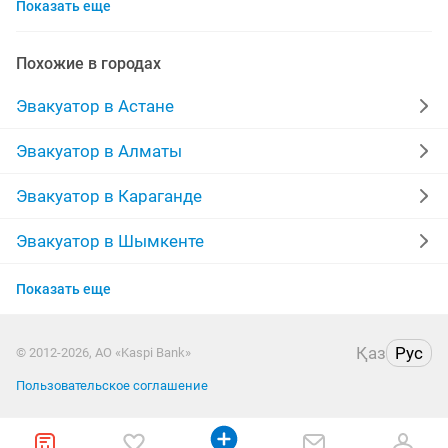
Показать еще
эвакутора
авто работа
услуги грузоперевозок
а 20
работаю водитель
акта
погрузчик
Похожие в городах
аварийный
работа 5
межгород
автовоза
Эвакуатор в Астане
машина авто
спецтехника
легковые
дешевое
Эвакуатор в Алматы
тел
3 тонн
трасса
договорная оплата
Эвакуатор в Караганде
снг
Эвакуатор в Шымкенте
Эвакуатор в Усть-Каменогорске
Показать еще
Эвакуатор в Актобе
Қаз
Рус
© 2012-2026, АО «Kaspi Bank»
Эвакуатор в Костанае
Пользовательское соглашение
Эвакуатор в Таразе