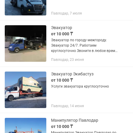
Павлодар, 7 июля
Эвакуатор
от 10 000 ₸
Эвакуатор по городу межгороду.
Эвакуатор 24/7. Работаем
круглосуточно Звоните в любое время
Город Межгород Казахстан Россия •••
Павлодар, 23 июня
Павлодар-Астана Павлодар-Аксу
Павлодар-Экибастуз Павлодар-
Баянаул...
Эвакуатор Экибастуз
от 10 000 ₸
Услуги эвакуатора круглосуточно
Павлодар, 14 июня
Манипулятор Павлодар
от 10 000 ₸
Манипулятор Эвакуатор Павлодар по