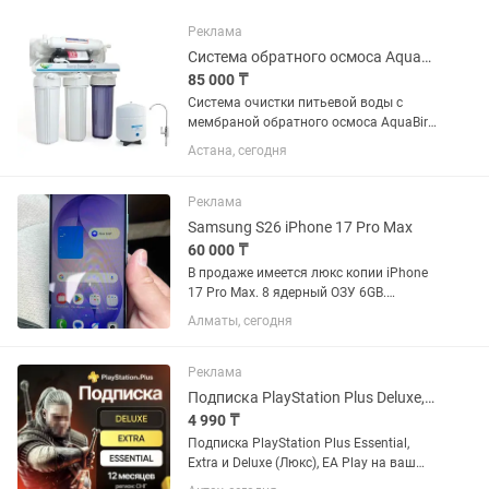
Реклама
Система обратного осмоса AquaBir с насосом, 5
85 000 ₸
Система очистки питьевой воды с
мембраной обратного осмоса AquaBir
Описание Произведено в Турции
Астана, сегодня
Классическая система, проверенная
временем система, используются
распространенные стандартные...
Реклама
Samsung S26 iPhone 17 Pro Max
60 000 ₸
В продаже имеется люкс копии iPhone
17 Pro Max. 8 ядерный ОЗУ 6GB.
Память 512/1 трб. Samsung S26
Алматы, сегодня
Ultra.Все телефоны новые
запечатанные. Реальным покупателям
имеется доставка по городу. Имеется...
Реклама
Подписка PlayStation Plus Deluxe, Extra, Essential и EA Play
4 990 ₸
Подписка PlayStation Plus Essential,
Extra и Deluxe (Люкс), EA Play на ваш
украинский или турецкий аккаунт. Если