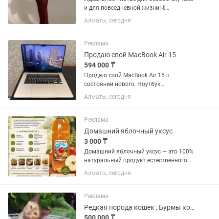
и для повседневной жизни! 💃
Элегантный крой с драпировкой и
Алматы, сегодня
струящейся тканью подчеркивает
фигуру и придает образу утонченность.
Премиальный атлас с легким...
Реклама
Продаю свой MacBook Air 15
594 000 ₸
Продаю свой MacBook Air 15 в
состоянии нового. Ноутбук
практически не использовался — в
Алматы, сегодня
общей сложности около 2 недель.
Продаю, так как на работе выдали
новый аппарат, этот лежит без...
Реклама
Домашний яблочный уксус
3 000 ₸
Домашний яблочный уксус — это 100%
натуральный продукт естественного
брожения. Он обладает мягким вкусом
Алматы, сегодня
с приятной кислинкой (3–5%) и
богатым яблочным ароматом.
Идеален для заправки салатов,...
Реклама
Редкая порода кошек , Бурмы котята
500 000 ₸