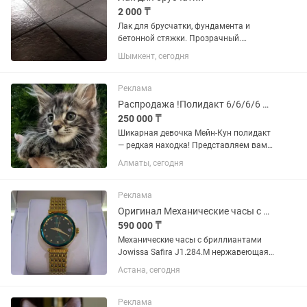
2 000 ₸
Лак для брусчатки, фундамента и
бетонной стяжки. Прозрачный.
Полностью защищает от воды.
Шымкент, сегодня
Придает Блеск. Защищает от соли,
грязи. Продлевает срок службы
брусчатки, бетонной стяжки. Расход
Реклама
литр...
Распродажа !Полидакт 6/6/6/6 Мейн -Кун
250 000 ₸
Шикарная девочка Мейн-Кун полидакт
— редкая находка! Представляем вам
полидакта 6/6/6/6, окрас - черный
Алматы, сегодня
мрамор , 3 месяца . Эта малышка —
настоящая жемчужина среди котят:
роскошный окрас, яркий...
Реклама
Оригинал Механические часы с бриллиантами Jowissa Safira
590 000 ₸
Механические часы с бриллиантами
Jowissa Safira J1.284.M нержавеющая
сталь Форма корпуса: Круг Материал
Астана, сегодня
часов: Нержавеющая сталь Вид
механизма: Механические Вид стекла:
Минеральное Вид ремешка:...
Реклама