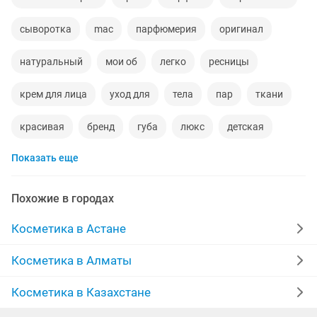
сыворотка
mac
парфюмерия
оригинал
натуральный
мои об
легко
ресницы
крем для лица
уход для
тела
пар
ткани
красивая
бренд
губа
люкс
детская
Показать еще
черная
spf 50
глаз
мягкую
здоровье
мужчине
100 оригинал
дарим
Похожие в городах
ресницы для наращивания ресниц
эка
масло для
Косметика в Астане
длинные
beauty
масс
алоэ
жиры
Косметика в Алматы
руки а рук
описании
Косметика в Казахстане