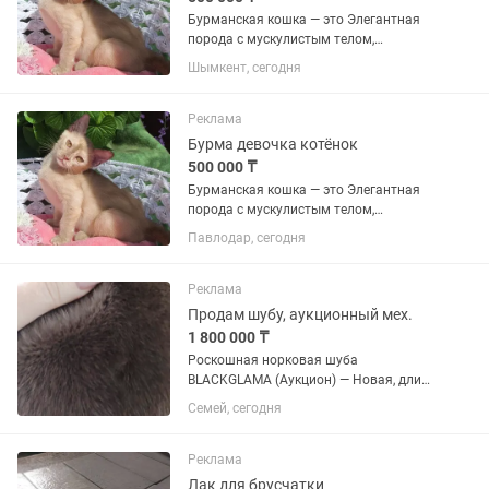
Бурманская кошка — это Элегантная
порода с мускулистым телом,
шелковистой шерстью и
Шымкент, сегодня
выразительными глазами. Они
известны своим «собачьим»
характером: невероятно привязаны к
Реклама
человеку, активны,...
Бурма девочка котёнок
500 000 ₸
Бурманская кошка — это Элегантная
порода с мускулистым телом,
шелковистой шерстью и
Павлодар, сегодня
выразительными глазами. Они
известны своим «собачьим»
характером: невероятно привязаны к
Реклама
человеку, активны,...
Продам шубу, аукционный мех.
1 800 000 ₸
Роскошная норковая шуба
BLACKGLAMA (Аукцион) — Новая, длина
140 см, разм. 50-52 Продаётся
Семей, сегодня
эксклюзивная норковая шуба из
легендарного аукционного меха
BLACKGLAMA (Блэкглама). Совершенно
Реклама
новая. Ни разу...
Лак для брусчатки