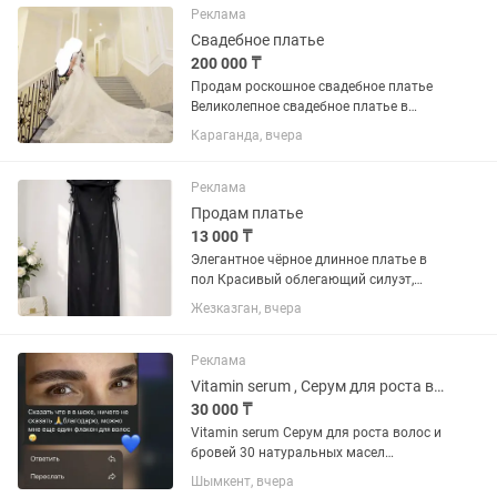
характером: невероятно привязаны к
Реклама
человеку, активны,...
Свадебное платье
200 000 ₸
Продам роскошное свадебное платье
Великолепное свадебное платье в
стиле “принцесса” с эффектным
Караганда, вчера
длинным шлейфом и изысканным
кружевом. Цвет — айвори с
деликатным блеском, красиво
Реклама
переливается при...
Продам платье
13 000 ₸
Элегантное чёрное длинное платье в
пол Красивый облегающий силуэт,
который подчеркивает фигуру. Платье
Жезказган, вчера
выполнено из эффектной черной ткани
с легким сатиновым блеском,
украшено декоративными камнями....
Реклама
Vitamin serum , Серум для роста волос и бровей
30 000 ₸
Vitamin serum Серум для роста волос и
бровей 30 натуральных масел
отвечающее за определенное
Шымкент, вчера
направление: Пробуждение луковиц