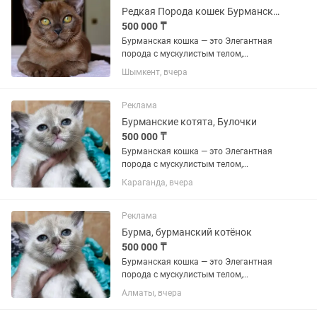
Редкая Порода кошек Бурманские
500 000 ₸
Бурманская кошка — это Элегантная
порода с мускулистым телом,
шелковистой шерстью и
Шымкент, вчера
выразительными глазами. Они
известны своим «собачьим»
характером: невероятно привязаны к
Реклама
человеку, активны,...
Бурманские котята, Булочки
500 000 ₸
Бурманская кошка — это Элегантная
порода с мускулистым телом,
шелковистой шерстью и
Караганда, вчера
выразительными глазами. Они
известны своим «собачьим»
характером: невероятно привязаны к
Реклама
человеку, активны,...
Бурма, бурманский котёнок
500 000 ₸
Бурманская кошка — это Элегантная
порода с мускулистым телом,
шелковистой шерстью и
Алматы, вчера
выразительными глазами. Они
известны своим «собачьим»