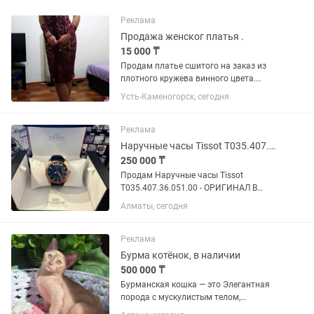
Реклама
Продажа женског платья .
15 000 ₸
Продам платье сшитого на заказ из
плотного кружева винного цвета.
Шилось на конкретное мероприятие,
Усть-Каменогорск, сегодня
надевала один раз. Подойдёт как на
новогодний корпоратив, день
рождения или любое торжество....
Реклама
Наручные часы Tissot T035.407.36.051.00
250 000 ₸
Продам Наручные часы Tissot
T035.407.36.051.00 - ОРИГИНАЛ В
отличном состоянии. Полная
Алматы, сегодня
комплектация. Коробка. Описание: •
Швейцарский механизм с
автоподзаводом ETA Powermatic 80,
Реклама
калибр C07.121, с...
Бурма котёнок, в наличии
500 000 ₸
Бурманская кошка — это Элегантная
порода с мускулистым телом,
шелковистой шерстью и