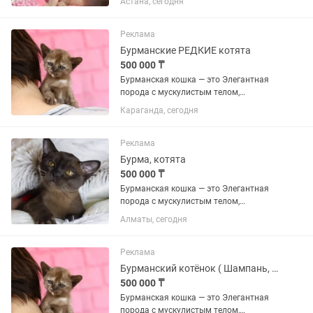
Астана, сегодня
выразительными глазами. Они
известны своим «собачьим»
характером: невероятно привязаны к
Реклама
человеку, активны,...
Бурманские РЕДКИЕ котята
500 000 ₸
Бурманская кошка — это Элегантная
порода с мускулистым телом,
шелковистой шерстью и
Караганда, сегодня
выразительными глазами. Они
известны своим «собачьим»
характером: невероятно привязаны к
Реклама
человеку, активны,...
Бурма, котята
500 000 ₸
Бурманская кошка — это Элегантная
порода с мускулистым телом,
шелковистой шерстью и
Алматы, сегодня
выразительными глазами. Они
известны своим «собачьим»
характером: невероятно привязаны к
Реклама
человеку, активны,...
Бурманский котёнок ( Шампань, Крем брюле )
500 000 ₸
Бурманская кошка — это Элегантная
порода с мускулистым телом,