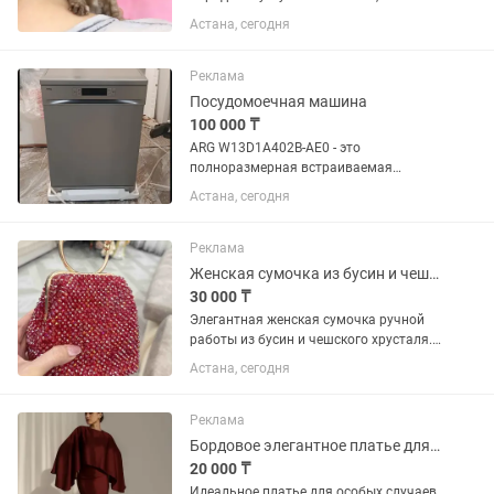
шелковистой шерстью и
Астана, сегодня
выразительными глазами. Они
известны своим «собачьим»
характером: невероятно привязаны к
Реклама
человеку, активны,...
Посудомоечная машина
100 000 ₸
ARG W13D1A402B-AE0 - это
полноразмерная встраиваемая
посудомоечная машина, которая
Астана, сегодня
станет незаменимым помощником на
вашей кухне, обеспечивая
эффективную и бережную мойку
Реклама
посуды. † Особенности: -...
Женская сумочка из бусин и чешского хрусталя, ручная работа
30 000 ₸
Элегантная женская сумочка ручной
работы из бусин и чешского хрусталя.
Стильный аксессуар, который
Астана, сегодня
идеально дополнит вечерний образ,
праздник, фотосессию или
повседневный стиль. Каждая
Реклама
сумочка...
Бордовое элегантное платье для мероприятий и повседневной носки
20 000 ₸
Идеальное платье для особых случаев