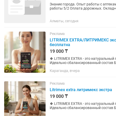
Знание города. Опыт работы с аптека
работы 5/2 Оплата дорожных. Оклад+
эфирные масла, косметические,...
Алматы, сегодня
Реклама
LITRIMEX EXTRA/ЛИТРИМЕКС экст
бесплатна
19 000 ₸
🍀 LITRIMEX EXTRA - это натуральный
Идеально сбалансированный состав Б
мужчинам. Капсулы LITRIMEX...
Караганда, вчера
Реклама
Litrimex extra литримекс экстра
19 000 ₸
🍀 LITRIMEX EXTRA - это натуральный
Идеально сбалансированный состав Б
мужчинам. Капсулы LITRIMEX...