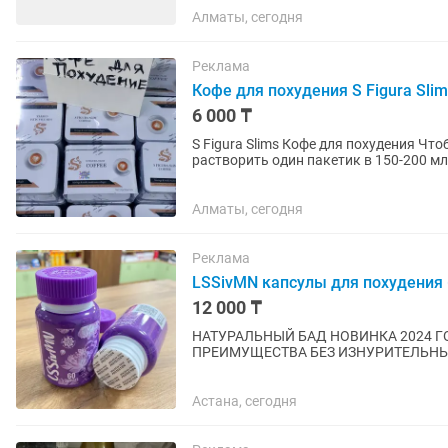
Алматы, сегодня
Реклама
Кофе для похудения S Figura Slim
6 000 ₸
S Figura Slims Кофе для похудения Чтобы принимать S Figura Slim Coffee для похудения, нужно
растворить один пакетик в 150-200 мл
еды, желательно до...
Алматы, сегодня
Реклама
LSSivMN капсулы для похудения 
12 000 ₸
НАТУРАЛЬНЫЙ БАД НОВИНКА 2024 Г
ПРЕИМУЩЕСТВА БЕЗ ИЗНУРИТЕЛЬНЫХ ТРЕНИРОВО
Астана, сегодня