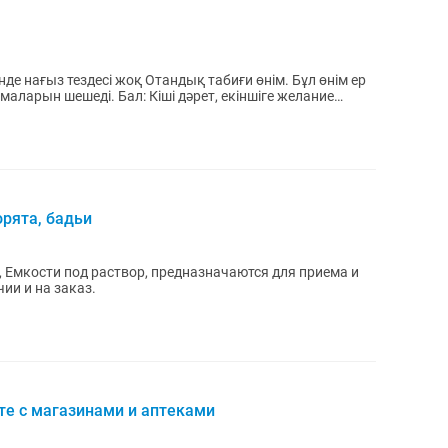
де нағыз тездесі жоқ Отандық табиғи өнім. Бұл өнім ер
іші дәрет, екіншіге желание
орята, бадьи
, Емкости под раствор, предназначаются для приема и
ии и на заказ.
те с магазинами и аптеками