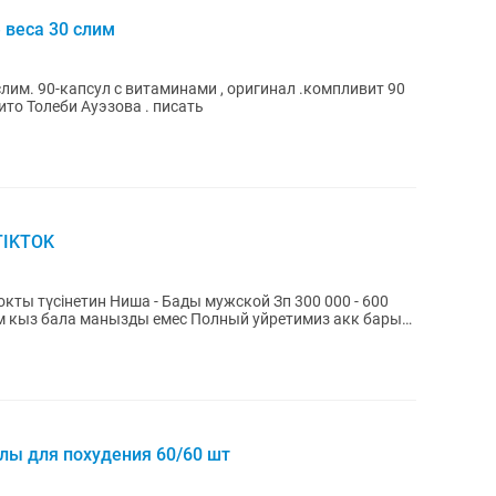
 веса 30 слим
лим. 90-капсул с витаминами , оригинал .компливит 90
ито Толеби Ауэзова . писать
TIKTOK
улы для похудения 60/60 шт