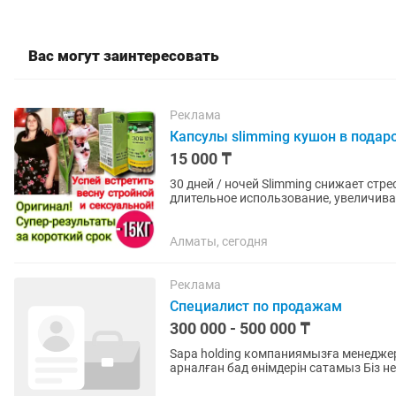
Вас могут заинтересовать
Реклама
Капсулы slimming кушон в подар
15 000 ₸
30 дней / ночей Slimming снижает стр
длительное использование, увеличива
уменьшают тягу к...
Алматы, сегодня
Реклама
Специалист по продажам
300 000 - 500 000 ₸
Sapa holding компаниямызға менеджер по пр
арналған бад өнімдерін сатамыз Біз не ұсынамыз: 💰Оклад 100 мың ,15 %-дейін бонустар
Күнделікті премиялар Жалақы...