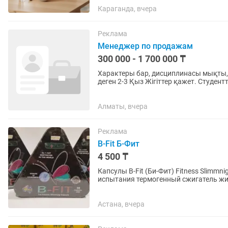
Караганда, вчера
Реклама
Менеджер по продажам
300 000 - 1 700 000 ₸
Характеры бар, дисциплинасы мықты
деген 2-3 Қыз Жігіттер қажет. Студенттер керек емес🆘 Ниша Бады Балаларға арналған
дәрумендер (Детские...
Алматы, вчера
Реклама
B-Fit Б-Фит
4 500 ₸
Капсулы B-Fit (Би-Фит) Fitness Slimmn
испытания термогенный сжигатель жир
стимуляторов. Эффективная...
Астана, вчера