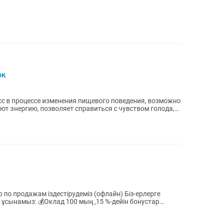
ок
есс в процессе изменения пищевого поведения, возможно
ют энергию, позволяет справиться с чувством голода,
одажам іздестірудеміз (офлайн) Біз-ерлерге