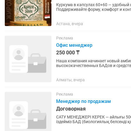
Куркума в капсулах 60+60 — удобный
Поддерживайте форму, комфорт и конт
гарцинией и листьями...
Астана, вчера
Реклама
Офис менеджер
250 000 ₸
Наша компания начинает новый амбиц
высококачественных БАДов и средств
активного, честного и ответственного 
Алматы, вчера
Реклама
Менеджер по продажам
Договорная
САТУ МЕНЕДЖЕРІ КЕРЕК — айлығы 500 
іздейміз БАД (биологиялық белсенді қоспалар) саласы Бірінші күннен-ақ қолыңызда дайын
лидтер болады — таргет пен...