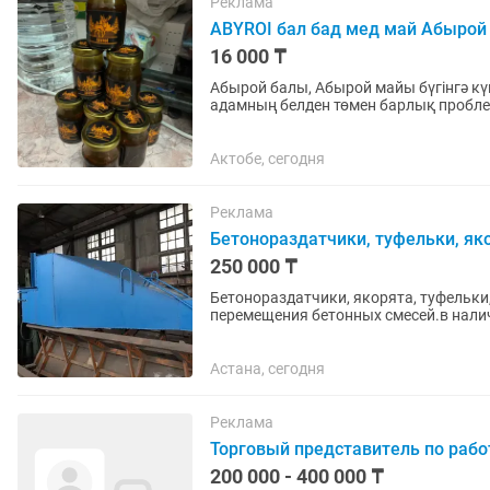
Реклама
ABYROI бал бад мед май Абырой
16 000 ₸
Абырой балы, Абырой майы бүгінгә күн
адамның белден төмен барлық проблемаларын шешеді. Бал: К
болмау, тез бітіру,...
Актобе, сегодня
Реклама
Бетонораздатчики, туфельки, як
250 000 ₸
Бетонораздатчики, якорята, туфельки
перемещения бетонных смесей.в налич
Астана, сегодня
Реклама
Торговый представитель по рабо
200 000 - 400 000 ₸