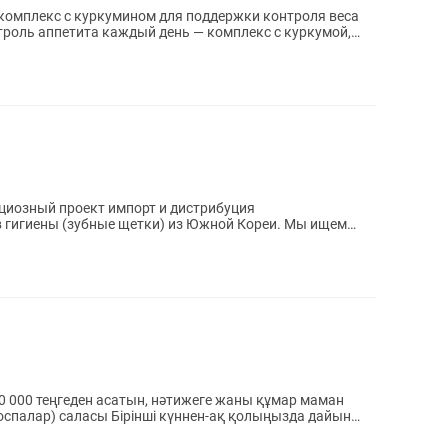
 комплекс с куркумином для поддержки контроля веса
роль аппетита каждый день — комплекс с куркумой,
иозный проект импорт и дистрибуция
 гигиены (зубные щетки) из Южной Кореи. Мы ищем
сотрудника...
000 теңгеден асатын, нәтижеге жаны құмар маман