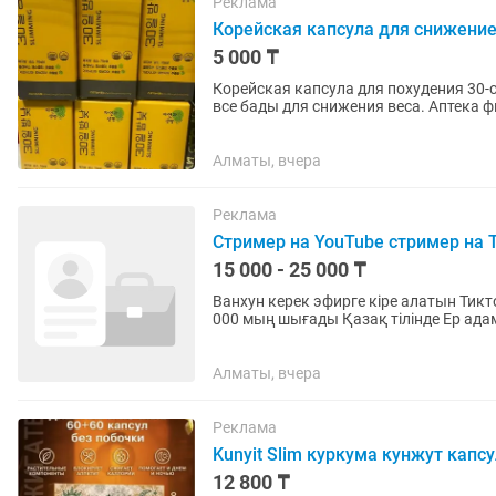
Реклама
Корейская капсула для снижение
5 000 ₸
Корейская капсула для похудения 30-с
все бады для снижения веса. Аптека ф
Алматы, вчера
Реклама
Стример на YouTube стример на 
15 000 - 25 000 ₸
Ванхун керек эфирге кіре алатын Тиктокты түсінетин Ниша - Бады мужской Зп 300 000 - 600
000 мың шығады Қазақ тілінде Ер адам кыз бала манызды емес Полный уйретимиз акк бары
өзімізден
Алматы, вчера
Реклама
Kunyit Slim куркума кунжут капс
12 800 ₸