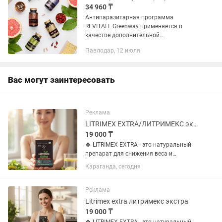
34 960 ₸
Антипаразитарная программа
REVITALL Greenway применяется в
качестве дополнительной
фитотерапии при комплексном
Павлодар, 12 июля
лечении и профилактике хронических
паразитарных заболеваний. Комплекс
натуральных...
Вас могут заинтересовать
Реклама
LITRIMEX EXTRA/ЛИТРИМЕКС экстра/тонкая талия/доставка по всему рк бесплатна
19 000 ₸
🍀 LITRIMEX EXTRA - это натуральный
препарат для снижения веса и
профилактики ожирения. Идеально
Караганда, сегодня
сбалансированный состав БАДА
подходит для похудения как
женщинам, так и мужчинам. Капсулы
Реклама
LITRIMEX...
Litrimex extra литримекс экстра
19 000 ₸