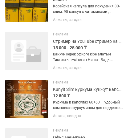
Корейская капсула для похудения 30-
слим. 90-капсул с витаминами ,
оригинал .компливит 90 все бады для
Алматы, сегодня
снижения веса. Аптека фито Толеби
Ауэзова . писать
Реклама
Стример на YouTube стример на TIKTOK
15 000 - 25 000 ₸
Ванхун керек эфирге кіре алатын
Тиктокты түсінетин Ниша - Бады
мужской Зп 300 000 - 600 000 мың
Алматы, сегодня
шығады Қазақ тілінде Ер адам кыз
бала манызды емес Полный уйретимиз
акк бары өзімізден
Реклама
Kunyit Slim куркума кунжут капсулы для похудения 60/60 шт
12 800 ₸
Куркума в капсулах 60+60 — удобный
комплекс с куркумином для поддержки
контроля веса Поддерживайте форму,
Астана, сегодня
комфорт и контроль аппетита каждый
день — комплекс с куркумой, гарцинией
и листьями...
Реклама
Офис менеджер