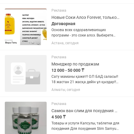
речь Условия: Оклад 5.000+ 5% от
общей кассы График 2/2 10:00-20:00
Реклама
или...
Новые Соки Алоэ Forever, только со склада
Договорная
Основа всех оздоравливающих
программ - это соки алоэ. Выбирете
свой любимый фреш! 1. Сок алоэ -
Астана, сегодня
чистый фреш сок из листьев алоэ
сорта Барбаденсис Миллери. Очищает,
оздоравливает, поднимает...
Реклама
Менеджер по продажам
12 000 - 50 000 ₸
Сату маманы қажет!!️ О.П БАД саласы!!️
18 жастан 21 жасқа дейін ұл қыздар!!️
10% әр продажадан🤝 + бонустар ЗП
Алматы, сегодня
күнделікті беріледі🤝 Адресс Райымбек
батыр 160а бизнес центр UTEU !!️ 📞
Реклама
Самюн ван слим для похудения Оригинал.
4 500 ₸
Товары и услуги Капсулы, таблетки для
похудения Для похудения Slim Samyun