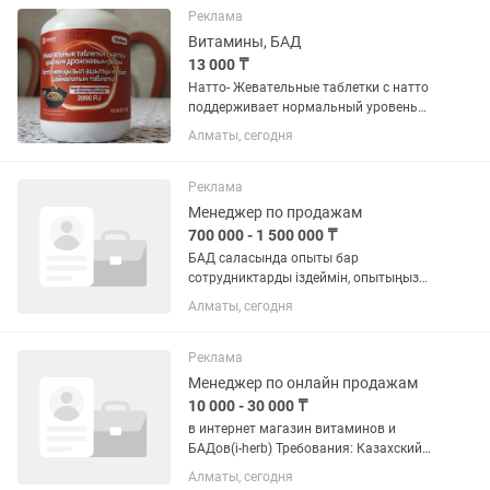
көмектеседі. ✅...
Реклама
Витамины, БАД
13 000 ₸
Натто- Жевательные таблетки с натто
поддерживает нормальный уровень
холестерина, улучшает пищеварение,
Алматы, сегодня
растворяет-тромбы, чистят сосуды
шлаков, укрепляет иммунитет. 120
таблеток
Реклама
Менеджер по продажам
700 000 - 1 500 000 ₸
БАД саласында опыты бар
сотрудниктарды іздеймін, опытыңыз
болса командамызға қосылуға
Алматы, сегодня
шақырамын, күндік 15-20%
аралығында бонустар, премия, РОП
Директорға дейінгі рост Опытыңыз
Реклама
болмай бірақ жақсы...
Менеджер по онлайн продажам
10 000 - 30 000 ₸
в интернет магазин витаминов и
БАДов(i-herb) Требования: Казахский
Русский языки Знание основ
Алматы, сегодня
поддержания здоровья Грамотная