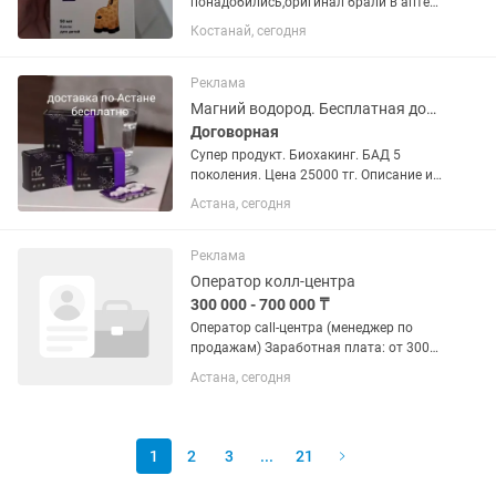
понадобились,оригинал брали в аптеке
за 6800
Костанай, сегодня
Реклама
Магний водород. Бесплатная доставка по Астане.
Договорная
Супер продукт. Биохакинг. БАД 5
поколения. Цена 25000 тг. Описание и
отзывы есть везде. Моя
Астана, сегодня
эксклюзивность - бесплатная доставка
по Астане. Пишите 24/7. Отвечу, как
посмотрю. Пишите, звоните, будьте...
Реклама
Оператор колл-центра
300 000 - 700 000 ₸
Оператор call-центра (менеджер по
продажам) Заработная плата: от 300
000 до 400 000 тг (без потолка) Мы
Астана, сегодня
расширяем команду и ищем активных
сотрудников, которые любят общение
и хотят хорошо...
1
2
3
...
21