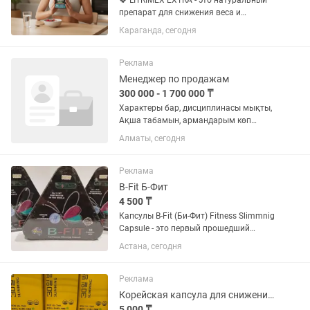
🍀 LITRIMEX EXTRA - это натуральный
препарат для снижения веса и
профилактики ожирения. Идеально
Караганда, сегодня
сбалансированный состав БАДА
подходит для похудения как
женщинам, так и мужчинам. Капсулы
Реклама
LITRIMEX...
Менеджер по продажам
300 000 - 1 700 000 ₸
Характеры бар, дисциплинасы мықты,
Ақша табамын, армандарым көп
желание бешеные деген 2-3 Қыз
Алматы, сегодня
Жігіттер қажет. Студенттер керек
емес🆘 Ниша Бады Балаларға
арналған дәрумендер (Детские...
Реклама
B-Fit Б-Фит
4 500 ₸
Капсулы B-Fit (Би-Фит) Fitness Slimmnig
Capsule - это первый прошедший
клинические испытания термогенный
Астана, сегодня
сжигатель жира, полученный из
растительного сырья и не содержит
стимуляторов. Эффективная...
Реклама
Корейская капсула для снижение веса 30 слим
5 000 ₸