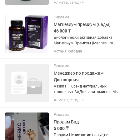
Wan (Слим Самуин Ван) 30 кап Для
Алматы, сегодня
похудения Slim Samyun Wan (Слим
Самуин Ван) 30 кап Для похудения Slim
Samyun Wan (Слим...
Реклама
Магнезиум премиум (бады)
46 000 ₸
Биологически активная добавка
Магнезиум Премиум (Magnesium
Premium) Описание Magnesium
Астана, сегодня
Premium Высокая концентрация
магния для ежедневной поддержки
организма Magnesium Premium —
Реклама
биологически...
Менеджер по продажам
Договорная
Asshifa — бренд натуральных
халяльных БАДов и витаминов. Мы
ищем мощного Клоузера, способного
Алматы, сегодня
эффективно доводить целевые заявки
до оплаты. 🚫 Никаких холодных
звонков! Только горячая и тёплая
Реклама
база...
Продам Бад
5 000 ₸
Продам Невис актив новые,не