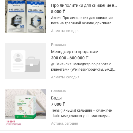
Про липолитики для снижение веса оригинал
5 000 ₸
Акция Про липолитик для снижение
веса на травяной основе, оригинал
100% . Самые вкусные цены , на рынке
Алматы, сегодня
25 лет . Фито аптека . Все бады
оригинал . Клиенты знают , отправка
через почту , Индрайвер ,...
Реклама
Менеджер по продажам
300 000 - 600 000 ₸
🌿 Вакансия: Менеджер по работе с
клиентами (Wellness-продукты, БАД)
Компания «MIQO» приглашает в свою
Алматы, сегодня
команду менеджера по работе с
клиентами. Если вы любите общаться
с людьми, умеете находить...
Реклама
Бады
7 000 ₸
Tiens (Тяньши) кальцийі – сүйек пен
тістің мықтылығы үшін маңызды
минералдардың бірі. Кальций – ағзаға
Астана, сегодня
күн сайын қажет элемент. Ол: ✅ Сүйек
пен тістің қалыпты жағдайын сақтауға