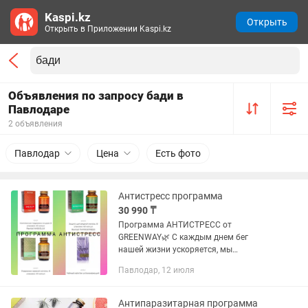
Kaspi.kz
Открыть
Открыть в Приложении Kaspi.kz
Объявления по запросу бади в
Павлодаре
2 объявления
Павлодар
Цена
Есть фото
Антистресс программа
30 990 ₸
Программа АНТИСТРЕСС от
GREENWAY🌿 С каждым днем бег
нашей жизни ускоряется, мы
ежедневно испытываем стресс, мысли
Павлодар, 12 июля
не дают уснуть по ночам, а головная
боль проснуться утром Чтобы
облегчить наше...
Антипаразитарная программа