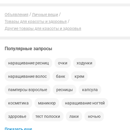
Объявления
Личные вещи
Товары для красоты и здоровья
Другие товары для красоты и здоровья
Популярные запросы
наращивание ресниц
очки
ходунки
наращивание волос
банк
крем
памперсы взрослые
ресницы
капсула
косметика
маникюр
наращивание ногтей
здоровье
тест полоски
лаки
ночью
Показать еще
жиры
капсулы похудения
био
алоэ