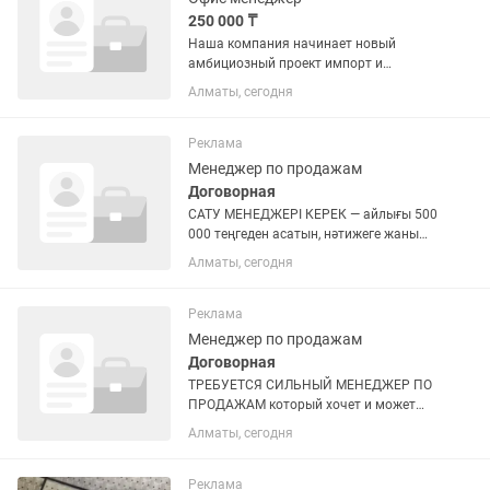
250 000 ₸
Наша компания начинает новый
амбициозный проект импорт и
дистрибуция высококачественных
Алматы, сегодня
БАДов и средств гигиены (зубные
щетки) из Южной Кореи. Мы ищем
активного, честного и ответственного
Реклама
сотрудника...
Менеджер по продажам
Договорная
САТУ МЕНЕДЖЕРІ КЕРЕК — айлығы 500
000 теңгеден асатын, нәтижеге жаны
құмар маман іздейміз БАД
Алматы, сегодня
(биологиялық белсенді қоспалар)
саласы Бірінші күннен-ақ қолыңызда
дайын лидтер болады — таргет пен...
Реклама
Менеджер по продажам
Договорная
ТРЕБУЕТСЯ СИЛЬНЫЙ МЕНЕДЖЕР ПО
ПРОДАЖАМ который хочет и может
зарабатывать от 500 000 и высше
Алматы, сегодня
СФЕРА БАДОВ — Лиды с первого дня:
таргет и блогеры уже льют трафик,
воронка разогрета — Зарплата: 💰...
Реклама