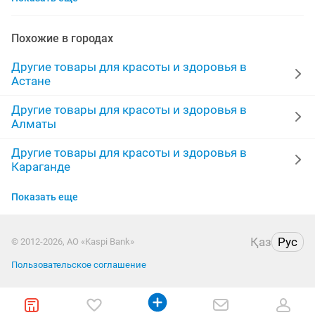
стельки
наколенники
добавки
Похожие в городах
продать набор
изо
коррекция
капсулы для
Другие товары для красоты и здоровья в
Астане
банки вакуумные
пер
очки солнцезащитные
Другие товары для красоты и здоровья в
Алматы
2 3
костюмы
тоо 3
розовый
отличный
Другие товары для красоты и здоровья в
slim
женщина
волосы для наращивания
Караганде
комплект
комплекс
Другие товары для красоты и здоровья в
Показать еще
Шымкенте
Другие товары для красоты и здоровья в
Қаз
Рус
© 2012-2026, АО «Kaspi Bank»
Актобе
Пользовательское соглашение
Другие товары для красоты и здоровья в Актау
Другие товары для красоты и здоровья в