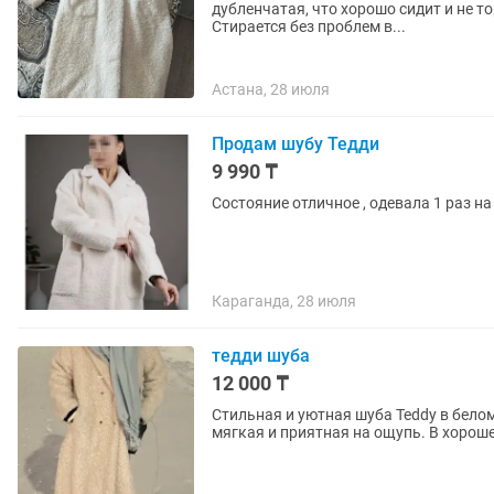
дубленчатая, что хорошо сидит и не т
Стирается без проблем в...
Астана, 28 июля
Продам шубу Тедди
9 990 ₸
Состояние отличное , одевала 1 раз на
Караганда, 28 июля
тедди шуба
12 000 ₸
Стильная и уютная шуба Teddy в белом 
мягкая и приятная на ощупь. В хорош