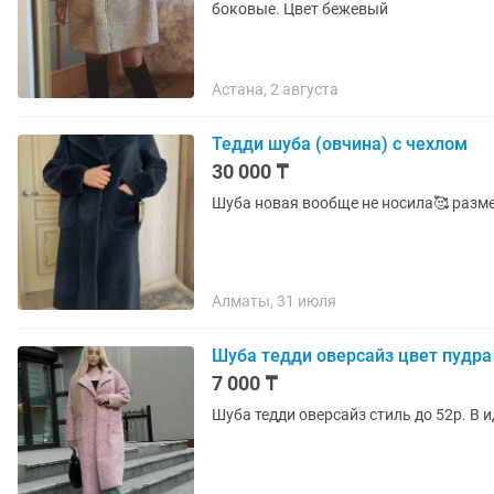
боковые. Цвет бежевый
Астана, 2 августа
Тедди шуба (овчина) с чехлом
30 000 ₸
Алматы, 31 июля
Шуба тедди оверсайз цвет пудра
7 000 ₸
Шуба тедди оверсайз стиль до 52р. В 