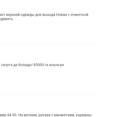
ей одежды для выхода Новая с этикеткой
рон одевать
 салуга да болады! 85000 га алынган
мер 44-50. На молнии, рукава с манжетами, карманы