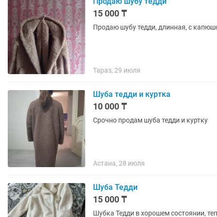
Продаю шубу тедди
15 000 ₸
Продаю шубу тедди, длинная, с капюшо
Тараз, 29 июля
Шуба тедди и куртка
10 000 ₸
Срочно продам шуба тедди и куртку
Астана, 28 июля
Шуба Тедди
15 000 ₸
Шубка Тедди в хорошем состоянии, теплая до -15,