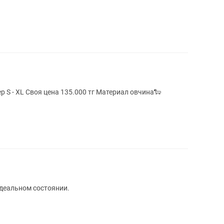
Шуба новая вообще не носила🥰 размер S - XL Своя цена 135.000 тг Материал овчина🐑
идеальном состоянии.