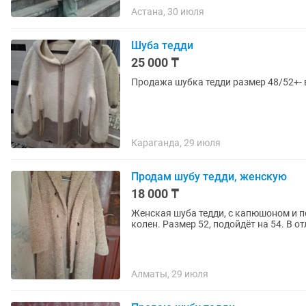
Астана, 30 июля
Шуба тедди
25 000 ₸
Продажа шубка тедди размер 48/52+- 
Караганда, 29 июля
Продам шубу тедди, женскую
18 000 ₸
Женская шуба тедди, с капюшоном и п
колен. Размер 52, подойдёт на 54. В о
Алматы, 29 июля