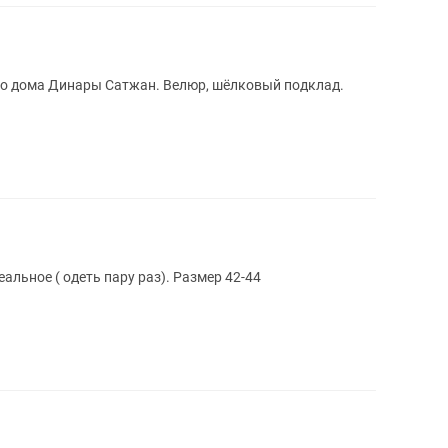
го дома Динары Сатжан. Велюр, шёлковый подклад.
альное ( одеть пару раз). Размер 42-44