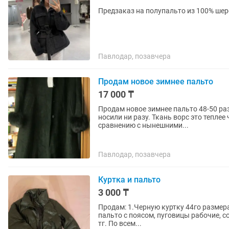
Предзаказ на полупальто из 100% шер
Павлодар, позавчера
Прoдам новое зимнее пальто
17 000 ₸
Продам новое зимнее пальто 48-50 раз
носили ни разу. Ткань ворс это теплее
сравнению с нынешними...
Павлодар, позавчера
Куртка и пальто
3 000 ₸
Продам: 1.Черную куртку 44го размера, в хоро
пальто с поясом, пуговицы рабочие, с
тг. По всем...