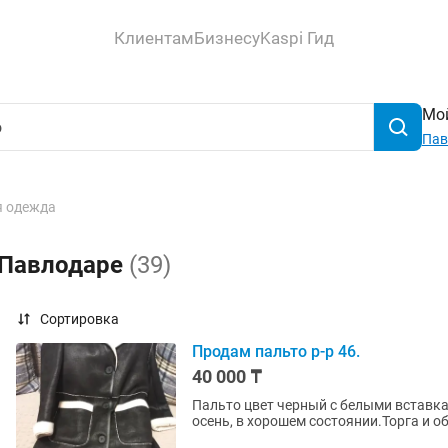
Клиентам
Бизнесу
Kaspi Гид
Мой
Пав
 одежда
 Павлодаре
(39)
Сортировка
Продам пальто р-р 46.
40 000 ₸
Пальто цвет черный с белыми вставкам
осень, в хорошем состоянии.Торга и о