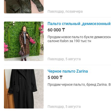
Павлодар, позавчера
Пальто стильный ,демисезонный
60 000 ₸
Продам новое пальто букле демисезон
салоне Italon за 190 тыс тн
Павлодар, 5 августа
Черное пальто Zarina
5 000 ₸
Продам черное пальто, бренд Zarina. 
Павлодар, 5 августа