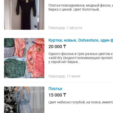
Платье повседневное, модный фасон, на
бирка с ценой. Цвет болотный.
Павлодар, 1 августа
Куртки, новые, Outventure, один 
20 000 ₸
Одного фасона и трех разных цветов ку
+add dry (водоотталкивающая пропитка
у серой нет бирки...
Павлодар, 17 июля
Платье
15 000 ₸
Цвет небесно голубой, на поясе, имее