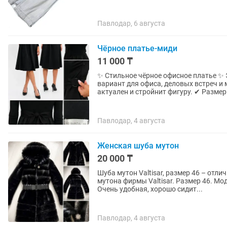
Павлодар, 6 августа
Чёрное платье-миди
11 000 ₸
✨ Стильное чёрное офисное платье ✨ Элегантное платье фирмы На выход — идеальный
вариант для офиса, деловых встреч и
актуален и стройнит фигуру. ✔ Раз
Павлодар, 4 августа
Женская шуба мутон
20 000 ₸
Шуба мутон Valtisar, размер 46 – отличное состояние Продам кр
мутона фирмы Valtisar. Размер 46. М
Очень удобная, хорошо сидит...
Павлодар, 4 августа