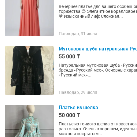
Вечернее платье для вашего особенно
торжества 😌 Элегантное коралловое
🧡 Изысканный лиф: Сложная...
Павлодар, 31 июля
Мутоновая шуба натуральная Рус
55 000 ₸
Натуральная мутоновая шуба «Русский мех» Продается женская натуральная м
бренда «Русский мех». Основные характеристики •Размер: 46 •Цвет: черный •Производитель:
«Русский мех»...
Павлодар, 29 июля
Платье из шелка
50 000 ₸
Платье из тонкого шелка от известног
раз только. Очень в хорошем, идеальн
можно и покрытым...