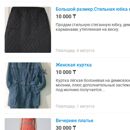
Большой размер.Стильная юбка н
10 000 ₸
Продам стильную стеганную юбку, деми
карманами, утепленная на весну.
Павлодар, 4 августа
Женская куртка
10 000 ₸
Куртка лёгкая болоневая на демисезон
молнии, плюс дополнительные застежк
под молнию получается...
Павлодар, 1 августа
Вечернее платье
30 000 ₸