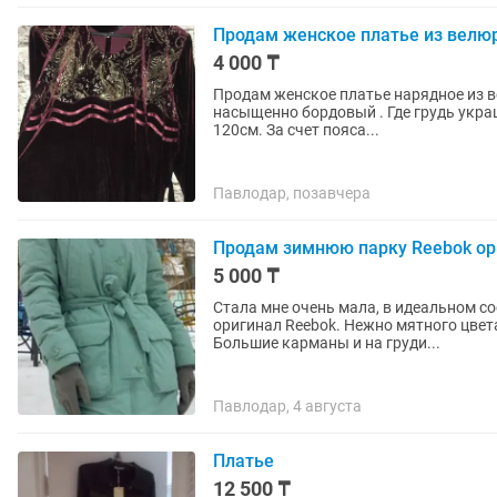
Продам женское платье из велю
4 000 ₸
Продам женское платье нарядное из ве
насыщенно бордовый . Где грудь укра
120см. За счет пояса...
Павлодар, позавчера
Продам зимнюю парку Reebok ор
5 000 ₸
Стала мне очень мала, в идеальном со
оригинал Reebok. Нежно мятного цвет
Большие карманы и на груди...
Павлодар, 4 августа
Платье
12 500 ₸