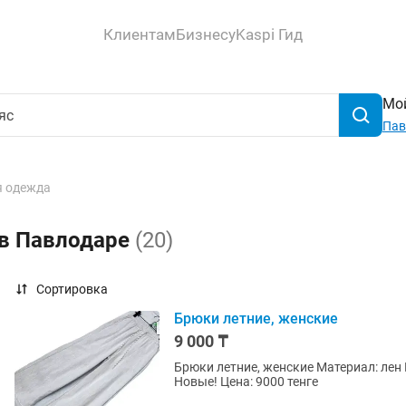
Клиентам
Бизнесу
Kaspi Гид
Мой
Пав
 одежда
 в Павлодаре
(20)
Сортировка
Брюки летние, женские
9 000 ₸
Брюки летние, женские Материал: лен Цвет: светло-серый Пояс на резинке, шнурок Размер: 3XL
Новые! Цена: 9000 тенге