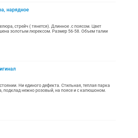
ра, нарядное
люра, стрейч ( тянется). Длинное .с поясом. Цвет
шена золотым люрексом. Размер 56-58. Объем талии
игинал
стоянии. Ни единого дефекта. Стильная, теплая парка
а, подклад нежно розовый, на поясе и с капюшоном.