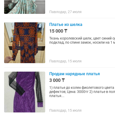
Павлодар, 27 июля
Платье из шелка
15 000 ₸
Ткань королевский шелк, цвет синий ор
подклад, по спине замок, носили на 1
Павлодар, 15 июля
Продам нарядные платья
3 000 ₸
1) платье до колен фиолетового цвета 
дефектов; Цена: 3000тг 2) платье в пол розового цвета с пайетками, пояс в комплекте; юбка
платья...
Павлодар, 15 июля