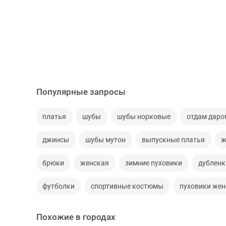
Популярные запросы
платья
шубы
шубы норковые
отдам даро
джинсы
шубы мутон
выпускные платья
ж
брюки
женская
зимние пуховики
дубленк
футболки
спортивные костюмы
пуховики жен
Похожие в городах