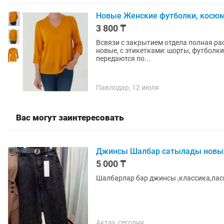
Новые Женские футболки, косюм
3 800 ₸
Всвязи с закрытием отдела полная р
новые, с этикетками: шорты, футболки
передаются по...
Павлодар, 12 июля
Вас могут заинтересовать
Джинсы Шалбар сатылады новы
5 000 ₸
Шалбарлар бар джинсы ,классика,лас
Актау, сегодня