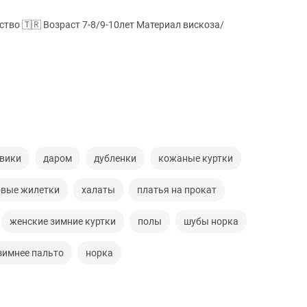
тво 🇹🇷 Возраст 7-8/9-10лет Материал вискоза/
вики
даром
дубленки
кожаные куртки
овые жилетки
халаты
платья на прокат
женские зимние куртки
полы
шубы норка
зимнее пальто
норка