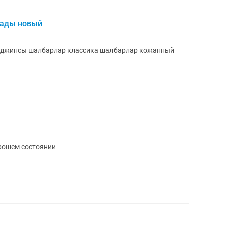
лады новый
 джинсы шалбарлар классика шалбарлар кожанный
орошем состоянии