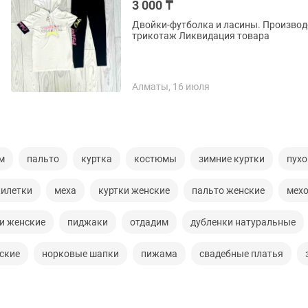
3 000 ₸
Двойки-футболка и ласины. Производс
трикотаж Ликвидация товара
Алматы, 16 июля
м
пальто
куртка
костюмы
зимние куртки
пухо
илетки
меха
куртки женские
пальто женские
мех
и женские
пиджаки
отдадим
дубленки натуральные
ские
норковые шапки
пижама
свадебные платья