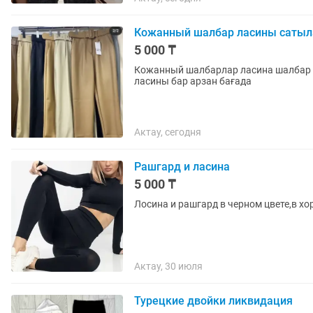
Кожанный шалбар ласины саты
5 000 ₸
Кожанный шалбарлар ласина шалбар
ласины бар арзан бағада
Актау, сегодня
Рашгард и ласина
5 000 ₸
Лосина и рашгард в черном цвете,в х
Актау, 30 июля
Турецкие двойки ликвидация