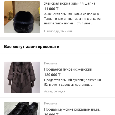
Женская норка зимняя шапка
11 000 ₸
❄️ Женская зимняя шапка из норки ❄️
Теплая и элегантная зимняя шапка из
натуральной норки — стильное
дополнение к вашему зимнему образу.
Павлодар, 16 июля
Мягкий и плотный мех надежно
защищает от холода, а аккуратные...
Вас могут заинтересовать
Реклама
Продается пуховик женский
120 000 ₸
Продается зимний пуховик, размер 50-
52, в очень хорошем состоянии,
одевали 1раз. Материал верха: 100%
Актау, сегодня
полиэстер Материал подкладка:100%
полиэстер Наполнитель: 90%
натуральный пух 10% натуральное...
Реклама
Продам мужские кожаные зимние ботинки
30 000 ₸