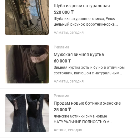
Шуба из рыси натуральная
520 000 ₸
Шуба из натурального меха, Рысь-
цельный рисунок, воротник-норка.
После химчистки. Очень легкая и очень
Алматы, сегодня
теплая. Состояние хорошее. Рукав 3/4.
Длина ниже колена. Бренд Albino.
Реклама
Мужская зимняя куртка
60 000 ₸
Зимняя куртка хоть и бу но в отличном
состоянии, капюшон с натуральным
мехом заинтересовались пишите на
Алматы, сегодня
Реклама
Продам новые ботинки женские
25 000 ₸
Женские ботинки зима новые
НАТУРАЛЬНЫЕ ПОЛНОСТЬЮ📌
теплые,на - 35 мороза ноги у вас точно
Астана, сегодня
не замерзнут.размер 40,5
половиной,снаружи кожа натуральная