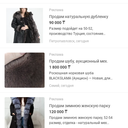
универсальный 48 - 58 Тик-ток:
Инстаграм: Также смотрите мои
Реклама
другие...
Продам натуральную дубленку
90 000 ₸
Размер подойдет на 50-52,
производство Турция, состояние
отличное, надевалась несколько раз,
Петропавловск, сегодня
очень теплая, капюшон глубокий, мех и
кожа натуральные, покупала на каспи
за 220 тыс
Реклама
Продам шубу, аукционный мех.
1 800 000 ₸
Роскошная норковая шуба
BLACKGLAMA (Аукцион) — Новая, длина
140 см, разм. 50-52 Продаётся
Семей, сегодня
эксклюзивная норковая шуба из
легендарного аукционного меха
BLACKGLAMA (Блэкглама). Совершенно
Реклама
новая. Ни разу...
Продам зимнюю женскую парку
120 000 ₸
Продам зимнюю женскую парку, 52-54
размер, отделка - натуральный мех