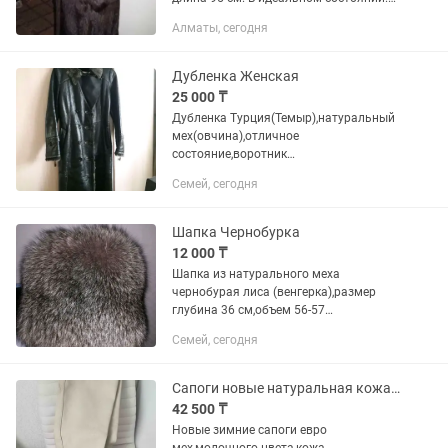
Одевалась один раз, не подошла
Алматы, сегодня
длина. Цена 55.000 тг. Торг уместен
Дубленка Женская
25 000 ₸
Дубленка Турция(Темыр),натуральный
мех(овчина),отличное
состояние,воротник
тоскана(ягненок),цвет
Семей, сегодня
коричневый,покрытие дубленки
телятина-водоотталкивающее
покрытие(снег не
Шапка Чернобурка
прилепает,смахиваеться...
12 000 ₸
Шапка из натурального меха
чернобурая лиса (венгерка),размер
глубина 36 см,объем 56-57
(утягиваеться),очень теплая
Семей, сегодня
Сапоги новые натуральная кожа,модные,молочного цвета,евро,
42 500 ₸
Новые зимние сапоги евро