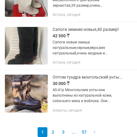
мех,молочного цвета,кожа
зернистая,39 размер,очень
качественные и модные сапоги,цена
Астана, сегодня
43000тенге,продам дешевле,стоили
намного дороже.Каблук
удобный,низкий! Сапоги очень...
Сапоги зимние новые,40 размер!
42 500 ₸
Сапоги новые замша
натуральные,черные,евро,мех
натуральный,очень модные и
качественные сапоги,размер 40,
Астана, сегодня
Оптом тундра монгольский унты саптама собачьего меха и войлока
30 000 ₸
40-41р Монгольские унты-они
выполнены из натуральной кожи,
собачьего меха и войлока. Они
обладает высокой степенью с
Алматы, сегодня
устойчивости к морозу. Так, собачья
шерсть очень густая и прекрасно
сохраняет...
1
2
3
...
57