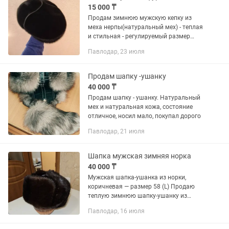
15 000 ₸
Продам зимнюю мужскую кепку из
меха нерпы(натуральный мех) - теплая
и стильная - регулируемый размер
(есть шнурок для утяжки) - (отворот)
Павлодар, 23 июля
уши прячутся внутрь(в мороз можно
вывернуть, так же прячет...
Продам шапку -ушанку
40 000 ₸
Продам шапку - ушанку. Натуральный
мех и натуральная кожа, состояние
отличное, носил мало, покупал дорого
Павлодар, 21 июля
Шапка мужская зимняя норка
40 000 ₸
Мужская шапка-ушанка из норки,
коричневая — размер 58 (L) Продаю
теплую зимнюю шапку-ушанку из
натуральной норки. ▪️ Цвет:
Павлодар, 16 июля
Коричневый ▪️ Размер: 58 / L / 7¼ —
глубокая посадка, удобно сидит на...