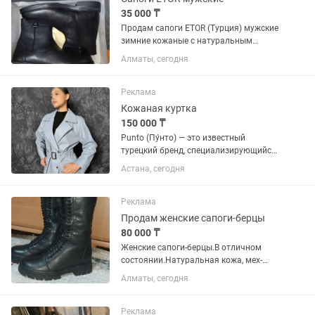
35 000 ₸
Продам сапоги ETOR (Турция) мужские
зимние кожаные с натуральным
мехом.
Алматы, сегодня
Реклама
Кожаная куртка
150 000 ₸
Punto (Пу́нто) — это известный
турецкий бренд, специализирующийся
на производстве премиальной верхней
Астана, сегодня
одежды из натуральной кожи и меха
Кожаная куртка бренда PUNTO, нежная
телячья кожа 100%....
Реклама
Продам женские сапоги-берцы
80 000 ₸
Женские сапоги-берцы.В отличном
состоянии.Натуральная кожа, мех-
цигейка, евро.
Алматы, сегодня
Реклама