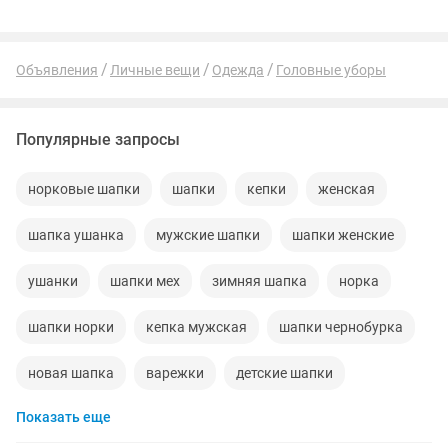
Объявления
Личные вещи
Одежда
Головные уборы
Популярные запросы
норковые шапки
шапки
кепки
женская
шапка ушанка
мужские шапки
шапки женские
ушанки
шапки мех
зимняя шапка
норка
шапки норки
кепка мужская
шапки чернобурка
новая шапка
варежки
детские шапки
Показать еще
чернобурка
шапка ушанка мужская