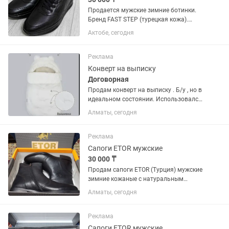
Продается мужские зимние ботинки.
Бренд FAST STEP (турецкая кожа).
Натуральная кожа, мех. Новая. Размер
Актобе, сегодня
41 Есть каспи ред(+5%)
Реклама
Конверт на выписку
Договорная
Продам конверт на выписку . Б/у , но в
идеальном состоянии. Использовался
всего в 1 месяц от рождения всего 3
Алматы, сегодня
раза в коляске . В наборе сам конверт
из натурального меха овчины и кокон
тёплый из...
Реклама
Сапоги ETOR мужские
30 000 ₸
Продам сапоги ETOR (Турция) мужские
зимние кожаные с натуральным
мехом. Сразу после покупки
Алматы, сегодня
поторопились подбить каблук, затем
поняли, что размер не подошёл)))
Реклама
Сапоги ETOR мужские