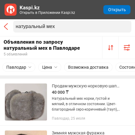
Kaspi.kz
Открыть
Открыть в Приложении Kaspi.kz
Объявления по запросу
натуральный мех в Павлодаре
5 объявлений
Павлодар
Цена
Возможна доставка
Состоя
Продам мужскую норковую шапку
40 000 ₸
Натуральный мех норки, густой и
мягкий, в отличном состоянии. Цвет-
благородный серо-коричневый (тауп),
универсальный и практичный. Размер-
Павлодар, 25 июля
52+- (нужно примерять). Классическая
мужская форма, теплая,...
Зимняя мужская фуражка