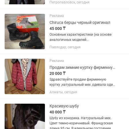
чернобурки, подклад по всей длине из
Петропавловск, сегодня
меха кролика, очень тёплая, длина по
колено, есть башлык, всё видно на
фото, производство -...
Реклама
Chiruca берцы черный оригинал
45 000 ₸
Основные характеристики (на основе
аналогичных моделей
Chiruca):Материал верха: Натуральная
Павлодар, сегодня
кожа (хром) с повышенной
влагостойкостью. В некоторых
моделях, таких как Azor Box, кожа
Реклама
комбинируется с...
Продам зимние куртку фирменную
20 000 ₸
Здравствуйте продам фирменную
куртку ,натуральный мех ,одевала один
раз ,очень хорошее предложение для
Алматы, сегодня
такой вещи .новая вещь ,мех лиса
чернобурки.Покупала дорого в
магазине Кимекс за тенге.продаю по...
Красивую шубу
40 000 ₸
Шубу из хонорика. Натуральный мех.
Цвет темно-коричневый. Французская
длина 95 см. В идеальном состоянии.