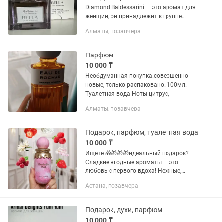
Diamond Baldessarini — это аромат для
женщин, он принадлежит к группе
цветочные фруктовые. Это новое
Алматы, позавчера
издание: Bella Lilac Diamond выпущен в
2024 году....
Парфюм
10 000 ₸
Необдуманная покупка.совершенно
новые, только распаковано. 100мл.
Туалетная вода Ноты-цитрус,
Алматы, позавчера
Подарок, парфюм, туалетная вода
10 000 ₸
Ищете 🎁🎁🎁🎁идеальный подарок?
Сладкие ягодные ароматы — это
любовь с первого вдоха! Нежные,
игривые и волшебные, они создают
Астана, позавчера
настроение праздника и подойдут
каждой: — женщинам, — девушкам, —
даже...
Подарок, духи, парфюм
10 000 ₸