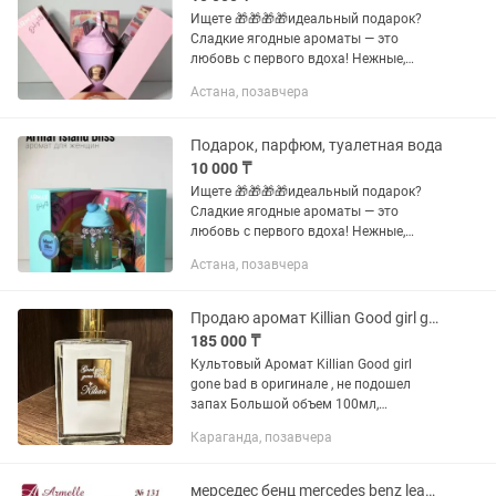
Ищете 🎁🎁🎁🎁идеальный подарок?
Сладкие ягодные ароматы — это
любовь с первого вдоха! Нежные,
игривые и волшебные, они создают
Астана, позавчера
настроение праздника и подойдут
каждой: — женщинам, — девушкам, —
даже...
Подарок, парфюм, туалетная вода
10 000 ₸
Ищете 🎁🎁🎁🎁идеальный подарок?
Сладкие ягодные ароматы — это
любовь с первого вдоха! Нежные,
игривые и волшебные, они создают
Астана, позавчера
настроение праздника и подойдут
каждой: — женщинам, — девушкам, —
даже...
Продаю аромат Killian Good girl gone bad
185 000 ₸
Культовый Аромат Killian Good girl
gone bad в оригинале , не подошел
запах Большой объем 100мл,
использовался совсем немного
Караганда, позавчера
Одновременно невинный и
чувственный аромат открывается
абрикосовыми...
мерседес бенц mercedes benz leau.Духи по цене производителя