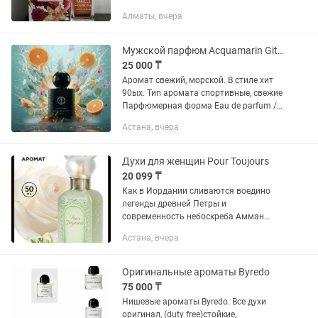
Жасмин; базовые ноты: Ваниль и Бобы
Алматы, вчера
тонка 2. Vanille Tropicale выпущен в
2014 году....
Мужской парфюм Acquamarin Giter
25 000 ₸
Аромат свежий, морской. В стиле хит
90ых. Тип аромата спортивные, свежие
Парфюмерная форма Eau de parfum /
Парфюмерная вода Верхние ноты
Астана, вчера
Апельсин, лайм, мандарин, жасмин,
бергамот, лимон и...
Духи для женщин Pour Toujours
20 099 ₸
Как в Иордании сливаются воедино
легенды древней Петры и
современность небоскреба Амман
Ротана, так и этот аромат восхищает
Астана, вчера
своими контрастами. Переливы
золотой амбры, мускуса и
благородного кофе...
Оригинальные ароматы Byredo
75 000 ₸
Нишевые ароматы Byredo. Все духи
оригинал, (duty free)стойкие,