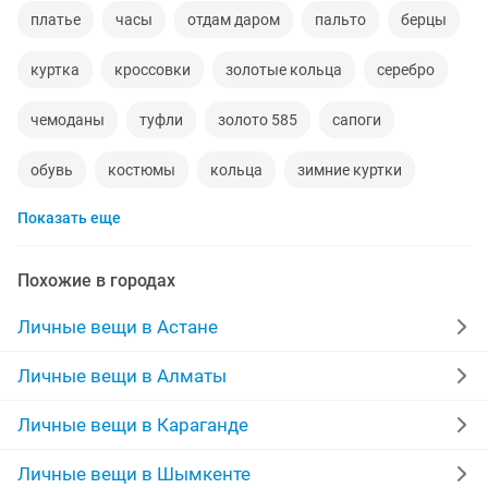
платье
часы
отдам даром
пальто
берцы
куртка
кроссовки
золотые кольца
серебро
чемоданы
туфли
золото 585
сапоги
обувь
костюмы
кольца
зимние куртки
Показать еще
норковые шапки
пуховики
даром
рюкзаки
дубленки
инвалидные коляски
Похожие в городах
дубленки мужские
кожаные куртки
джинсы
Личные вещи в Астане
куртки мужские
мужские зимние куртки
Личные вещи в Алматы
свадебное платье
памперсы взрослые
сумка
Личные вещи в Караганде
Личные вещи в Шымкенте