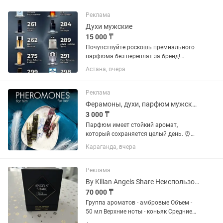
Реклама
Духи мужские
15 000 ₸
Почувствуйте роскошь премиального
парфюма без переплат за бренд!
Мужская коллекция Enjoy Care от
Астана, вчера
Greenway Global — это не просто
парфюмерная вода, это духи (Extrait de
Parfum) с содержанием эфирных...
Реклама
Ферамоны, духи, парфюм мужские/женские
3 000 ₸
Парфюм имеет стойкий аромат,
который сохраняется целый день. ⏰
Удобный флакон легко помещается в
Караганда, вчера
сумочке. Ведь «тайный ключ» вашего
шарма должен быть всегда под рукой!
Аромат для женщин, которые...
Реклама
By Kilian Angels Share Неиспользованный парфюм 50 мл
70 000 ₸
Группа ароматов - амбровые Объем -
50 мл Верхние ноты - коньяк Средние
ноты - корица,дуб Базовые ноты -