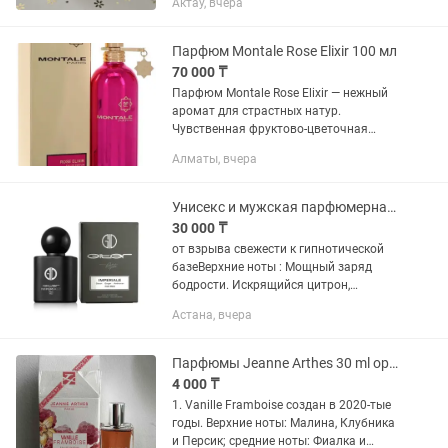
Актау, вчера
ваниль,сандал
Парфюм Montale Rose Elixir 100 мл
70 000 ₸
Парфюм Montale Rose Elixir — нежный
аромат для страстных натур.
Чувственная фруктово-цветочная
композиция Rose Elixir совершенно
Алматы, вчера
точно не оставит равнодушной, заняв
в вашем сердце одно из главных...
Унисекс и мужская парфюмерная вода Parfum code Collection
30 000 ₸
от взрыва свежести к гипнотической
базеВерхние ноты : Мощный заряд
бодрости. Искрящийся цитрон,
благородный калабрийский бергамот и
Астана, вчера
сочный сицилийский апельсин. Словно
глоток ледяного цитрусового...
Парфюмы Jeanne Arthes 30 ml оригинал
4 000 ₸
1. Vanille Framboise создан в 2020-тые
годы. Верхние ноты: Малина, Клубника
и Персик; средние ноты: Фиалка и