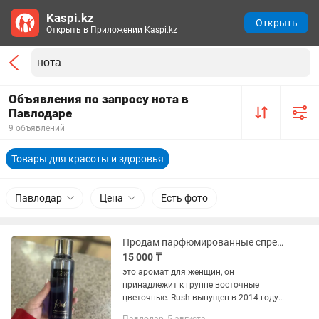
Kaspi.kz
Открыть
Открыть в Приложении Kaspi.kz
Объявления по запросу нота в
Павлодаре
9 объявлений
Товары для красоты и здоровья
Павлодар
Цена
Есть фото
Продам парфюмированные спрей Victoria Secret Rush
15 000 ₸
это аромат для женщин, он
принадлежит к группе восточные
цветочные. Rush выпущен в 2014 году.
средняя нота: Белые цветы; базовая