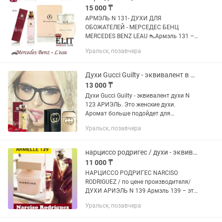
15 000 ₸
АРМЭЛЬ N 131- ДУХИ ДЛЯ
ОБОЖАТЕЛЕЙ - МЕРСЕДЕС БЕНЦ
MERCEDES BENZ LEAU 👠Армэль 131 –
это аромат для дорогих женщин,
Уральск, позавчера
чувствующих свое превосходство. 👠
Ведь это аромат, на создание которого
вдохновил...
Духи Gucci Guilty - эквивалент в духи N 123 Аrmel
13 000 ₸
Духи Gucci Guilty - эквивалент духи N
123 АРИЭЛЬ. Это женские духи.
Аромат больше подойдет для
вечера,так как это сексуальный,
Уральск, позавчера
тусовочный парфюм. Отлично
подойдет для вечеринок для девушек
от 20-25...
нарциссо родригес / духи - эквивалент нарциссо родригес / narciso rodriguez
11 000 ₸
НАРЦИССО РОДРИГЕС NARCISO
RODRIGUEZ / по цене производителя/
ДУХИ АРИЭЛЬ N 139 Армэль 139 – это
нечто необыкновенное, нетривиальное,
Уральск, позавчера
для людей с хорошим парфюмерным
вкусом, эквивалент Нарциссо...