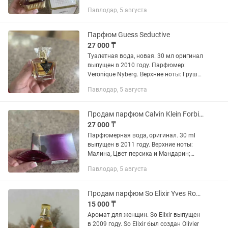
Гардения; средние ноты: Миндальный
Павлодар, 5 августа
крем, Персик, Цветок апельсина и
Жасмин; базовые ноты:...
Парфюм Guess Seductive
27 000 ₸
Туалетная вода, новая. 30 мл оригинал
выпущен в 2010 году. Парфюмер:
Veronique Nyberg. Верхние ноты: Груша,
Бергамот и Черная смородина;
Павлодар, 5 августа
средние ноты: Жасмин, Африканский
апельсиновый цвет и Корень...
Продам парфюм Calvin Klein Forbidden Euphoria 30 ml
27 000 ₸
Парфюмерная вода, оригинал. 30 ml
выпущен в 2011 году. Верхние ноты:
Малина, Цвет персика и Мандарин;
средние ноты: Орхидея, Пион и
Павлодар, 5 августа
Жасмин; базовые ноты: Пачули,
Кашемировое дерево и Мускус.
Продам парфюм So Elixir Yves Rocher
15 000 ₸
Аромат для женщин. So Elixir выпущен
в 2009 году. So Elixir был создан Olivier