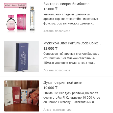
Виктория сикрет бомбшелл
15 000 ₸
Уникальный сладкий цветочный
аромат скрывает коктейль из сочных
фруктов, романтических цветов и
щепотки теплых тонов, который лучше
Астана, позавчера
всего подходит для энергичной
женщины. Верхние ноты: грейпфрут,...
Мужской Giter Parfum Code Collection for men, 15ml
12 000 ₸
Современный аромат в стиле Sauvage
от Christian Dior Флакон стеклянный
15мл, в упаковке, сюда, штрих-код
Производство фрагранса Франция,
Астана, позавчера
розлив в Турции. ПАРФЮМЕРНАЯ
ФОРМА: Eau de parfum /...
Духи по приятной цене
10 000 ₸
Внимание! Все духи реплика, но запах
очень стойкий! Каждые по 10 000 Ange
ou Démon Givenchy — элегантный и
чувственный аромат с восточно-
Алматы, позавчера
цветочным характером.(Без коробки )