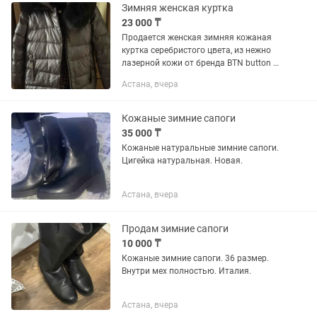
Зимняя женская куртка
23 000 ₸
Продается женская зимняя кожаная
куртка серебристого цвета, из нежно
лазерной кожи от бренда BTN button в
хорошем состояний без деффектов.
Астана, вчера
Приобретала в прошлом году в
магазине Пуховик по пр....
Кожаные зимние сапоги
35 000 ₸
Кожаные натуральные зимние сапоги.
Цигейка натуральная. Новая.
Астана, вчера
Продам зимние сапоги
10 000 ₸
Кожаные зимние сапоги. 36 размер.
Внутри мех полностью. Италия.
Астана, вчера