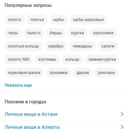
Популярные запросы
золото
платья
шубы
шубы норковые
часы
пальто
берцы
куртка
кроссовки
золотые кольца
серебро
чемоданы
сапоги
золото 585
костюмы
кольца
зимние куртки
норковые шапки
пуховики
даром
рюкзаки
Показать еще
дубленки
инвалидные коляски
дубленки мужские
кожаные куртки
джинсы
Похожие в городах
куртки мужские
мужские зимние куртки
Личные вещи в Астане
памперсы взрослые
сумка
шубы мутон
Личные вещи в Алматы