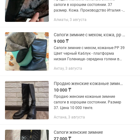
сапоги в хорошем состоянии. 37
размер. Кожа. Производство Италия -
Francomanatti. Внутри цыгейка.
Алматы, 3 августа
Сапоги зимние с мехом, кожа, рр 39
9 000 ₸
Сапоги зимние с мехом, кожаные РР 39
Цвет черный Каблук - платформа
низкая Голенище- середина голени в
отличном состоянии
Актау, 3 августа
Продаю женские кожаные зимние сапоги
10 000 ₸
Продаю женские кожаные зимние
сапоги в хорошем состоянии. Размер
37. Цена 10 000 тенге.
Астана, 3 августа
Сапоги женские зимние
27 000 ₸