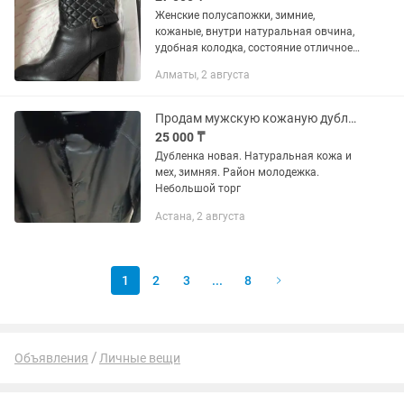
Женские полусапожки, зимние,
кожаные, внутри натуральная овчина,
удобная колодка, состояние отличное.
В носке пару раз. Куплены в магазине
Алматы, 2 августа
Айт.
Продам мужскую кожаную дубленку
25 000 ₸
Дубленка новая. Натуральная кожа и
мех, зимняя. Район молодежка.
Небольшой торг
Астана, 2 августа
1
2
3
...
8
Объявления
Личные вещи