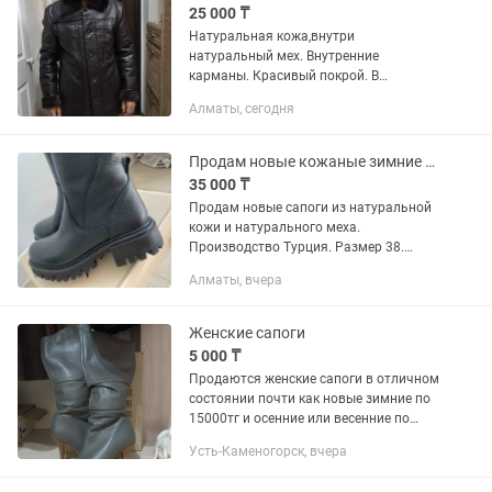
25 000 ₸
Натуральная кожа,внутри
натуральный мех. Внутренние
карманы. Красивый покрой. В
отличном состоянии.тел.
Алматы, сегодня
Продам новые кожаные зимние сапоги
35 000 ₸
Продам новые сапоги из натуральной
кожи и натурального меха.
Производство Турция. Размер 38.
Тракторная подошва
Алматы, вчера
Женские сапоги
5 000 ₸
Продаются женские сапоги в отличном
состоянии почти как новые зимние по
15000тг и осенние или весенние по
10000тг, босоножки по 5000тг. Все
Усть-Каменогорск, вчера
кожаные. Размеры от 35-36.