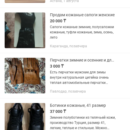
Астана, 1 августа
Продам кожаные сапоги женские
20 000 ₸
Сапоги кожаные зимние, полусапожки
кожаные, туфли кожаные, зима, осень,
лето
Караганда, позавчера
Перчатки зимние и осенние и для автомобиля кожаные
3 000 ₸
Есть перчатки мужские для зимы
внутри натуральная цигейка очень
теплая автомобильные перчатки
перчатки для осени кожаные и
Павлодар, позавчера
шерстяные.
Ботинки кожаные, 41 размер
37 000 ₸
Зимние полуботинки из телячьей кожи,
производство Турция, размер 41,
легкие, теплые и стильные. Можно