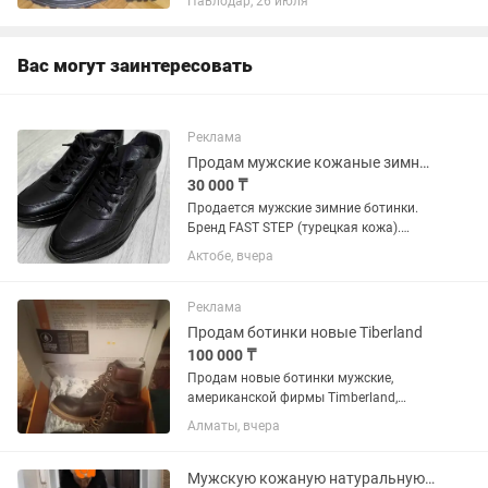
Павлодар, 26 июля
Вас могут заинтересовать
Реклама
Продам мужские кожаные зимние ботинки
30 000 ₸
Продается мужские зимние ботинки.
Бренд FAST STEP (турецкая кожа).
Натуральная кожа, мех. Новая. Размер
Актобе, вчера
41 Есть каспи ред(+5%)
Реклама
Продам ботинки новые Tiberland
100 000 ₸
Продам новые ботинки мужские,
американской фирмы Timberland,
кожаные, зимние, качественные
Алматы, вчера
Мужскую кожаную натуральную зимнюю куртку