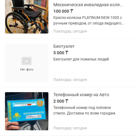
Механическая инвалидная коляска Platinum 1000
100 000 ₸
Кресло-коляска PLATINUM NEW-1000 с
ручным приводом, от обода ведущего
колеса, предназначена для людей с
Павлодар, сегодня
частичной утратой функции опорно-
двигательного аппарата при
передвижении в помещении и при...
Биотуалет
5 000 ₸
Биотуалет для пожилых людей
Павлодар, сегодня
Телефонный номер на Авто
2 000 ₸
Телефонный номер под лобовое
стекло. Доставка по всем городам.
Павлодар, сегодня