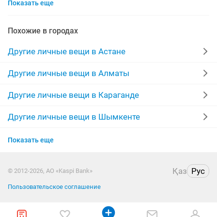
Показать еще
отличный
качество
взрослые
инвалид
новое
детская
даром
стул туалет
Похожие в городах
для инвалидов
утеряны документы
Другие личные вещи в Астане
коляска инвалидов
костыли детские
теплы
Другие личные вещи в Алматы
ткань
продать памперсы
для взрослых
Другие личные вещи в Караганде
комплекты
вязаные носки
ручное
тел
Другие личные вещи в Шымкенте
Другие личные вещи в Усть-Каменогорске
рабочим
нитки
санитарный
набор
Показать еще
Другие личные вещи в Актобе
за 5000
Қаз
Рус
© 2012-2026, АО «Kaspi Bank»
Другие личные вещи в Актау
Пользовательское соглашение
Другие личные вещи в Таразе