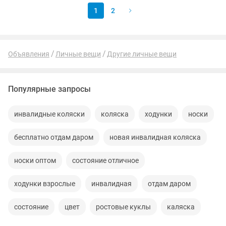
1
2
Объявления
Личные вещи
Другие личные вещи
Популярные запросы
инвалидные коляски
коляска
ходунки
носки
бесплатно отдам даром
новая инвалидная коляска
носки оптом
состояние отличное
ходунки взрослые
инвалидная
отдам даром
состояние
цвет
ростовые куклы
каляска