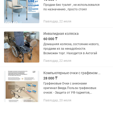
Продам био туалет , не использовался
по назначению , просто стоял
Павлодар, 22 июля
Инвалидная коляска
60 000 ₸
Домашняя коляска, состояние нового,
продаем из за ненадобности.
Возможен торг. Находится в Актогай
Павлодар, 22 июля
Компьютерные очки с графеном ( коррекционные) Whieda.
28 000 ₸
Графеновые Очки с анионами
оригинал Виеда.Польза графеновых
очков: - Защита от УФ гаджетов,
компьютера, телевизора, солнца -
Павлодар, 20 июля
Улучшение зрения - Нормализует
глазное давление - Косоглазие -
Глазная...