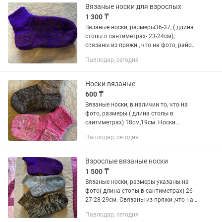
Вязаные носки для взрослых
1 300 ₸
Вязаные носки, размеры36-37, ( длина
стопы в сантиметрах- 23-24см),
связаны из пряжи , что на фото, район
Толстого-Катаева(остановка 39
Павлодар, сегодня
микрорайон)
Носки вязаные
600 ₸
Вязаные носки, в наличии то, что на
фото, размеры ( длина стопы в
сантиметрах) 18см,19см. Носки
связаны из пряжи , что на фото. Район
Павлодар, сегодня
Катаева- Толстого(остановка 39
микрорайон)
Взрослые вязаные носки
1 500 ₸
Вязаные носки, размеры указаны на
фото( длина стопы в сантиметрах) 26-
27-28-29см. Связаны из пряжи ,что на
фото. Район Толстого-Катаева(
Павлодар, сегодня
остановка 39 микрорайон)