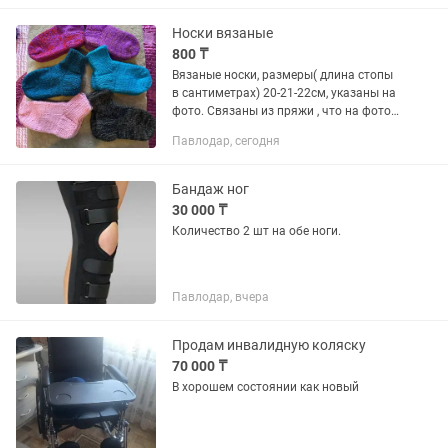
Носки вязаные
800 ₸
Вязаные носки, размеры( длина стопы
в сантиметрах) 20-21-22см, указаны на
фото. Связаны из пряжи , что на фото.
Район Толстого-Катаева(остановка 39
Павлодар, сегодня
микрорайон)
Бандаж ног
30 000 ₸
Количество 2 шт на обе ноги.
Павлодар, вчера
Продам инвалидную коляску
70 000 ₸
В хорошем состоянии как новый