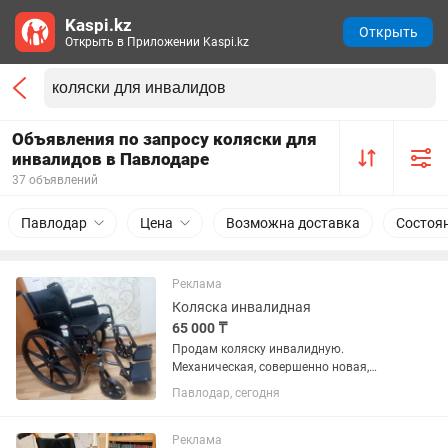
Kaspi.kz
Открыть
Открыть в Приложении Kaspi.kz
Объявления по запросу коляски для
инвалидов в Павлодаре
37 объявлений
Павлодар
Цена
Возможна доставка
Состоя
Реклама
Коляска инвалидная
65 000 ₸
Продам коляску инвалидную.
Механическая, совершенно новая,
комнатная. Не использовалась.
Павлодар, сегодня
Реклама