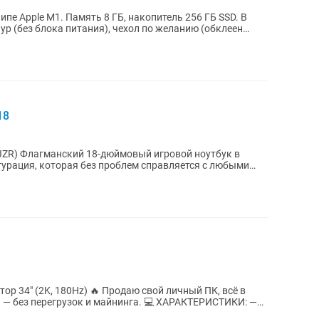
ипе Apple M1. Память 8 ГБ, накопитель 256 ГБ SSD. В
р (без блока питания), чехол по желанию (обклеен
18
4JZR) Флагманский 18-дюймовый игровой ноутбук в
урация, которая без проблем справляется с любыми
р 34" (2K, 180Hz) 🔥 Продаю свой личный ПК, всё в
я — без перегрузок и майнинга. 💻 ХАРАКТЕРИСТИКИ: —