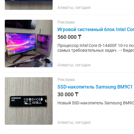
Алматы, сегодня
Реклама
Игровой системный блок Intel Co
560 000 ₸
Процессор Intel Core i5-14400F 10-го
самых требовательных задач. - • Виде
реалистичная графика и...
Алматы, сегодня
Реклама
SSD-накопитель Samsung BM9C1 
30 000 ₸
Новый SSD-накопитель Samsung BM9C1 
Алматы, сегодня