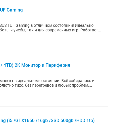
UF Gaming
SUS TUF Gaming в отличном состоянии! Идеально
и учебы, так и для современных игр. Работает
F / 4TB) 2K Монитор и Периферия
плект в идеальном состоянии. Всё собиралось и
олютно тихо, без перегревов и любых проблем.
...
g (i5 /GTX1650 /16gb /SSD 500gb /HDD 1tb)