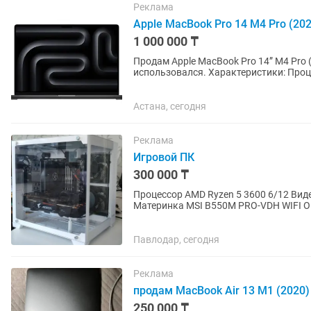
Реклама
Apple MacBook Pro 14 M4 Pro (202
1 000 000 ₸
Продам Apple MacBook Pro 14” M4 Pro 
использовался. Характеристики: Процессор: Apple M4 Pro Экран: 14.2” Liquid Retina XDR
Оперативная память: 24 ГБ ...
Астана, сегодня
Реклама
Игровой ПК
300 000 ₸
Процессор AMD Ryzen 5 3600 6/12 Виде
Материнка MSI B550M PRO-VDH WIFI Оп
SSD накопитель 512 GB...
Павлодар, сегодня
Реклама
продам MacBook Air 13 M1 (2020)
250 000 ₸