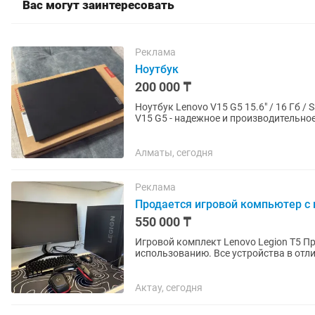
Вас могут заинтересовать
Реклама
Ноутбук
200 000 ₸
Ноутбук Lenovo V15 G5 15.6" / 16 Гб / 
V15 G5 - надежное и производительно
процессором Intel Core...
Алматы, сегодня
Реклама
Продается игровой компьютер с
550 000 ₸
Игровой комплект Lenovo Legion T5 Продается полный игровой комплект, полностью готов к
использованию. Все устройства в отл
Системный блок Lenovo...
Актау, сегодня