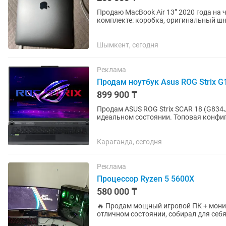
Продаю MacBook Air 13” 2020 года на ч
комплекте: коробка, оригинальный шну
наклейками) Состояние...
Шымкент, сегодня
Реклама
Продам ноутбук Asus ROG Strix G
899 900 ₸
Продам ASUS ROG Strix SCAR 18 (G83
идеальном состоянии. Топовая конфиг
современными играми на...
Караганда, сегодня
Реклама
Процессор Ryzen 5 5600X
580 000 ₸
🔥 Продам мощный игровой ПК + монито
отличном состоянии, собирал для себ
Процессор: Ryzen 5 5600X —...