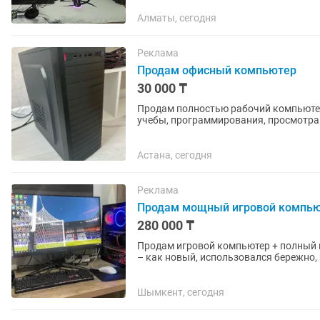
Алматы, сегодня
Реклама
Продам офисный компьютер
30 000 ₸
Продам полностью рабочий компьютер
учебы, программирования, просмотра фильмов и тд. Характеристики
5 2400G (4 ядра / 8...
Астана, сегодня
Реклама
Продам мощный игровой компь
280 000 ₸
Продам игровой компьютер + полный 
– как новый, использовался бережно, р
Шымкент, сегодня