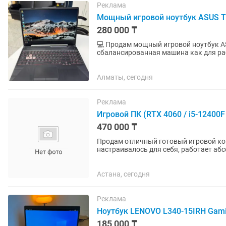
Реклама
Мощный игровой ноутбук ASUS T
280 000 ₸
💻 Продам мощный игровой ноутбук A
сбалансированная машина как для работы 
быстро, не тормозит, полностью...
Алматы, сегодня
Реклама
Игровой ПК (RTX 4060 / i5-12400
470 000 ₸
Продам отличный готовый игровой ком
настраивалось для себя, работает абс
Справляемся с любыми современными
Астана, сегодня
Реклама
Ноутбук LENOVO L340-15IRH Gamin
185 000 ₸