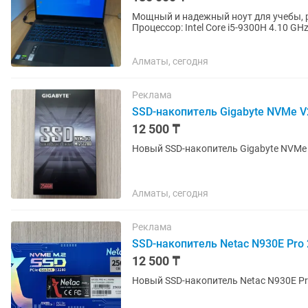
Мощный и надежный ноут для учебы, работы, игр 
Процессор: Intel Core i5-9300H 4.10 GHz | Видеокарта: NVIDIA GeForce GTX 1650 (4 ГБ) +
встроенная Intel UHD...
Алматы, сегодня
Реклама
SSD-накопитель Gigabyte NVMe V2
12 500 ₸
Новый SSD-накопитель Gigabyte NVMe V
Алматы, сегодня
Реклама
SSD-накопитель Netac N930E Pro
12 500 ₸
Новый SSD-накопитель Netac N930E Pro