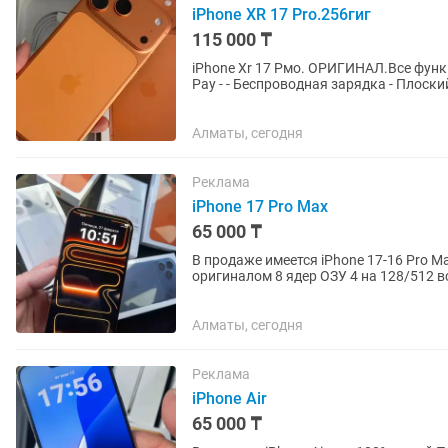
iPhone XR 17 Pro.256гиг
115 000 ₸
iPhone Xr 17 Рмо. ОРИГИНАЛ.Все функции работают без 
Раy - - Беспроводная зарядка - Плocкий экрaн --Обновление до поcледней версии iOS -Проверка
IМЕI на...
Алматы, сегодня
Реклама
iPhone 17 Pro Max
65 000 ₸
В продаже имеется iPhone 17-16 Pro 
оригиналом 8 ядер ОЗУ 4 на 128/512
100% Не путайте с дешевой...
Алматы, сегодня
Реклама
iPhone Air
65 000 ₸