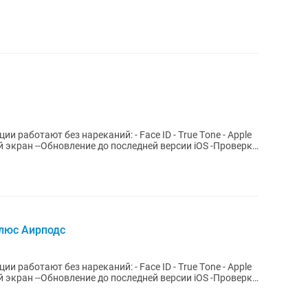
нареканий: - Facе ID - Тrue Tоne - Аpрlе
плюс Аирподс
нареканий: - Facе ID - Тrue Tоne - Аpрlе