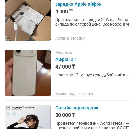
зарядка Apple айфон
4 000 ₸
Оригинальные зарядки 20W на iPhone 
склада по оптовой цене. Всё новое, в
Подходит для всех...
Астана, сегодня
Реклама
Айфон air
47 000 ₸
Iphone air 17, минус жок, дубайскиё 
Кызылорда, сегодня
Онлайн переводчик
80 000 ₸
Продаётся переводчик World Freetalk 
поездок, работы и переговоров. СОСТОЯНИЕ: Отличное ОРИГИНАЛ — не копия ОСНОВНЫЕ