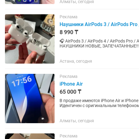
Алматы, сегодня
Реклама
Наушники AirPods 3 / AirPods Pro 
8 990 ₸
🎧 AirPods 3 / AirPods 4 / AirPods Pro 
НАУШНИКИ НОВЫЕ, ЗАПЕЧАТАННЫЕ!!! ГАРАНТИЯ ✅ 💎 Качественный
как у оригинала. ✅ Анимация...
Астана, сегодня
Реклама
iPhone Air
65 000 ₸
В продаже имеются iPhone Air и IPhon
Идентичен с оригинальным телефоном. 8
запечатанные. Для заказа...
Алматы, сегодня
Реклама