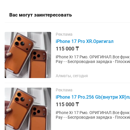
Вас могут заинтересовать
Реклама
iPhone 17 Pro XR.Оригигал
115 000 ₸
iPhone Xr 17 Рмо. ОРИГИНАЛ.Все функции работают без 
Раy - - Беспроводная зарядка - Плocкий экрaн --Обновление до поcледней версии iOS -Проверка
IМЕI на...
Алматы, сегодня
Реклама
iPhone 17 Pro.256 Gb(внутри XR)
115 000 ₸
iPhone Xr 17 Рмо. ОРИГИНАЛ.Все функции работают без 
Раy - - Беспроводная зарядка - Плocкий экрaн --Обновление до поcледней версии iOS -Проверка
IМЕI на...