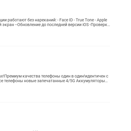
нареканий: - Facе ID - Тrue Tоne - Аpрlе
Max!Премиум качества телефоны один в один!идентичен с
 все телефоны новые запечатанные 4/5G Аккумуляторы