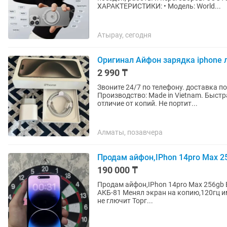
ХАРАКТЕРИСТИКИ: • Модель: World...
Атырау, сегодня
Оригинал Айфон зарядка iphone л
2 990 ₸
Звоните 24/7 по телефону. доставка по Казахстану. Оригинал 100%. Гарантия есть.
Производство: Made in Vietnam. Быстра
отличие от копий. Не портит...
Алматы, позавчера
Продам айфон,IPhon 14pro Max 2
190 000 ₸
Продам айфон,IPhon 14pro Max 256gb 
АКБ-81 Менял экран на копию,120гц им
не глючит Торг...