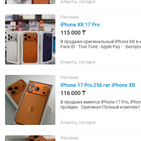
Алматы, сегодня
Реклама
iPhone XR 17 Pro
115 000 ₸
B продаже оригинальный iРhonе ХК в к
Facе ID - Тrue Tоne - Аpрlе Раy - - Беспроводная зарядка - Плocкий экрaн --Обновление до
поcледней...
Алматы, сегодня
Реклама
iPhone 17 Pro.256 гиг.iPhone XR
116 000 ₸
В продаже имеется iPhone 17 Pro, iPho
пройден. .Оригинал Полный комплект
все функции: Face ID,...
Алматы, сегодня
Реклама