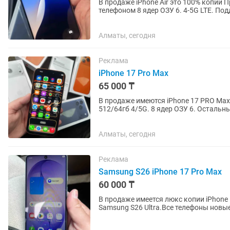
В продаже iPhone Air это 100% копий
телефоном 8 ядер ОЗУ 6. 4-5G LTE. По
реальных покупателей доставим в...
Алматы, сегодня
Реклама
iPhone 17 Pro Max
65 000 ₸
В продаже имеются iPhone 17 PRO Max
512/64гб 4/5G. 8 ядер ОЗУ 6. Осталь
доставка по городам и...
Алматы, сегодня
Реклама
Samsung S26 iPhone 17 Pro Max
60 000 ₸
В продаже имеется люкс копии iPhone 
Samsung S26 Ultra.Все телефоны нов
доставка по городу. Имеется...