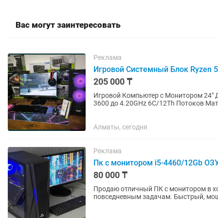
Вас могут заинтересовать
Реклама
Игровой Системный Блок Ryzen 5
205 000 ₸
Игровой Компьютер с Монитором 24" 
3600 до 4.20GHz 6C/12Th Потоков Материнская Плата: Asus Prime A320M-K, Soket AM4
Оперативная память: (ОЗУ):...
Алматы, сегодня
Реклама
Пк с монитором i5-4460/12Gb ОЗ
80 000 ₸
Продаю отличный ПК с монитором в хо
повседневным задачам. Быстрый, мощн
Характеристики: Процессор Intel...