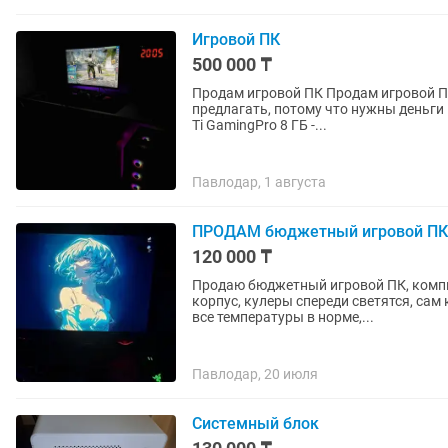
Игровой ПК
500 000 ₸
Продам игровой ПК Продам игровой П
предлагать, потому что нужны деньги По характеристикам - В
Ti GamingPro 8 ГБ -...
Павлодар, 1 августа
ПРОДАМ бюджетный игровой ПК
120 000 ₸
Продаю бюджетный игровой ПК, компь
корпус, кулеры спереди светятся, са
все температуры в норме,...
Павлодар, 20 июля
Системный блок