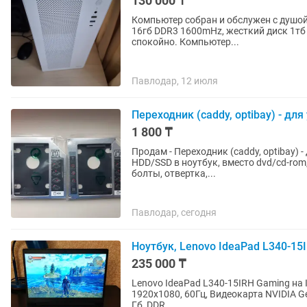
130 000 ₸
Компьютер собран и обслужен с душой.
16гб DDR3 1600mHz, жесткий диск 1тб
спокойно. Компьютер...
Павлодар, 12 июля
Переходник (caddy, optibay) - д
1 800 ₸
Продам - Переходник (caddy, optibay)
HDD/SSD в ноутбук, вместо dvd/сd-rom, разъем Sata-sata . Толщи
болты, отвертка,...
Павлодар, сегодня
Ноутбук, Lenovo IdeaPad L340-15I
235 000 ₸
Lenovo IdeaPad L340-15IRH Gaming на Intel i7-9750H, 2.
1920х1080, 60Гц, Видеокарта NVIDIA GeForce GTX 1650, 4 ГБ Оперативная память Kingston 16
Гб, DDR...