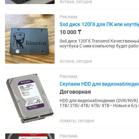
Астана, сегодня
Реклама
Ssd диск 120Гб для ПК или ноутб
10 000 ₸
Ssd диск 120Гб Transend Качественный и надежный бренд Вс
ноутбука С ним компьютер будет работать намного быстрее чем с hdd диском Могу перед
продажей показать что...
Астана, сегодня
Реклама
Скупаем HDD для видеонаблюдени
Договорная
HDD для видеонаблюдения (DVR/NVR) • 
1TB/ 2TB/ 4TB/ 6TB/ 8TB • Новые и б/у Работаем по всему Алматы: — Бостандыкский район —
Алмалинский район —...
Алматы, сегодня
Реклама