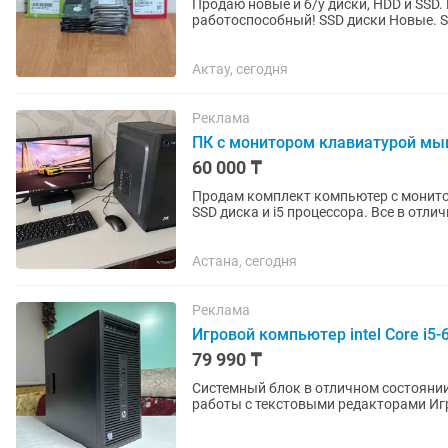
Продаю новые и б/у диски, HDD и SSD.
работоспособный! SSD диски Новые. SSD 256GB (Розничная стоимость): 256Gb (10 штук) -
20000тг. - HDD диски б/у. HDD 500...
Актау, сегодня
Реклама
ПК с монитором клавиатурой м
60 000 ₸
Продам комплект компьютер с монито
SSD диска и i5 процессора. Все в отличном состоянии. Клавиатура и мышь как новые, монитор
хороший 20...
Астана, сегодня
Реклама
Игровой компьютер intel Core i
79 990 ₸
Системный блок в отличном состоянии (б/у) Фирменный H
работы с текстовыми редакторами Игр Домашнего использование Технические
характеристики: Корпус - HP Процесс