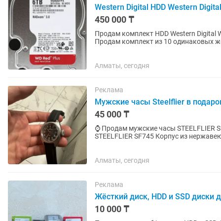
Western Digital HDD Western Digit
450 000 ₸
Продам комплект HDD Western Digital 
Продам комплект из 10 одинаковых жес
Идеальный вариант для сборки...
Алматы, сегодня
Реклама
Мужские часы Steelflier в подар
45 000 ₸
⌚ Продам мужские часы STEELFLIER SF745
STEELFLIER SF745 Корпус из нержавеющей стали 316L. Сапфировое стекло с антибликовым
покрытием (устойчиво к...
Алматы, сегодня
Реклама
Жёсткий диск, HDD и SSD диски 
10 000 ₸