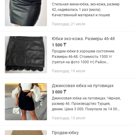
Стильная мини-юбка, эко-кожа, размер
42, надевалась 1 раз (мала).
Качественный материал и пошив
Павлодар, 21 июля
Юбки эко-кожа. Размеры 46-48
1 500 ₸
Продам юбки в хорошем состоянии.
Размеры 46-48. Стоимость 1500 тг
(третья на фото 1000 тг) Район
областной больницы
Павлодар, 19 июля
Джинсовая юбка на пуговицах
3 000 ₸
Джинсовая юбка на пуговицах. Черная,
размер 46. Производство Турция,
деним. Цена 3 000. Покупала за 14 000,
но не успела поносить, так как
Павлодар, 15 июля
потолстела.
Продам юбку