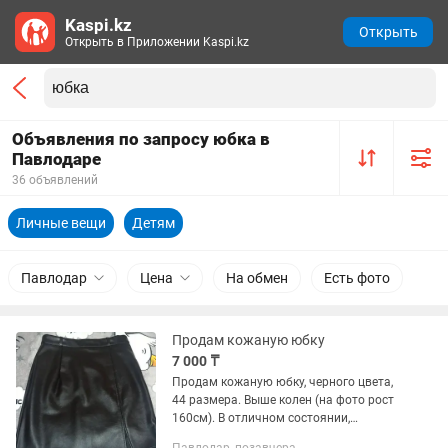
Kaspi.kz
Открыть
Открыть в Приложении Kaspi.kz
Объявления по запросу юбка в
Павлодаре
36 объявлений
Личные вещи
Детям
Павлодар
Цена
На обмен
Есть фото
Продам кожаную юбку
7 000 ₸
Продам кожаную юбку, черного цвета,
44 размера. Выше колен (на фото рост
160см). В отличном состоянии,
одевала один раз. Цена 7000 тг.