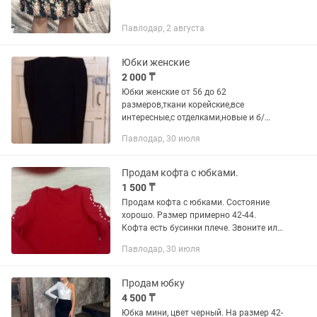
Павлодар, 2 августа
Юбки женские
2 000 ₸
Юбки женские от 56 до 62
размеров,ткани корейские,все
интересные,с отделками,новые и б/
у,цена от 2 000 тг до 5 000 тг
Павлодар, 30 июля
Продам кофта с юбками.
1 500 ₸
Продам кофта с юбками. Состояние
хорошо. Размер примерно 42-44.
Кофта есть бусинки плече. Звоните или
пишите .
Павлодар, 30 июля
Продам юбку
4 500 ₸
Юбка мини, цвет черный. На размер 42-