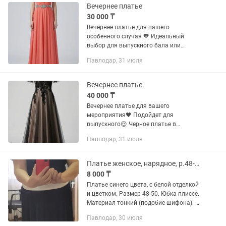
Вечернее платье
30 000 ₸
Вечернее платье для вашего
особенного случая 🧡 Идеальный
выбор для выпускного бала или
торжества 😌 Элегантное коралловое
Павлодар, 31 июля
платье-бандо со струящейся юбкой и
акцентным поясом 🧡 Изысканный
лиф: Сложная...
Вечернее платье
40 000 ₸
Вечернее платье для вашего
мероприятия🖤 Подойдет для
выпускного😌 Черное платье в
готическом стиле с бежевым
Павлодар, 31 июля
подкладом и уплотненным подолом🖤
Роскошная вышивка: Объемные
цветочные узоры,...
Платье женское, нарядное, р.48-50
8 000 ₸
Платье синего цвета, с белой отделкой
и цветком. Размер 48-50. Юбка плиссе.
Материал тонкий (подобие шифона). С
подкладом (шелк). Молния сзади по
Павлодар, 30 июля
спине. Рукав -крылышки. Надевала на