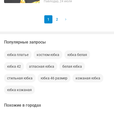
Павлодар, 24 июля
жёлтое в чёрный горох - 500 тенге, 44-
46 размер. Платье кофейного цвета...
1
2
Популярные запросы
юбка платье
костюм юбка
юбка белая
юбка 42
атласная юбка
белая юбка
стильная юбка
юбка 46 размер
кожаная юбка
юбка кожаная
Похожие в городах