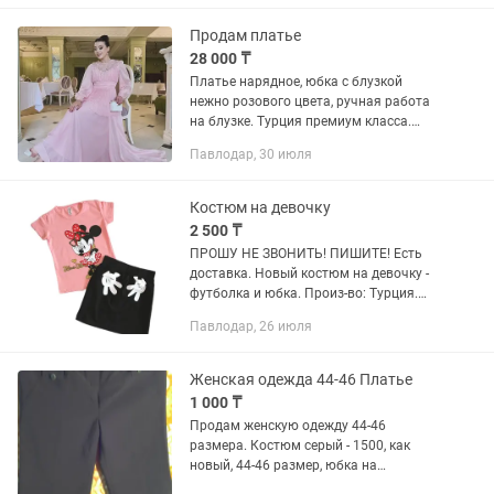
свадьбу сына....
Продам платье
28 000 ₸
Платье нарядное, юбка с блузкой
нежно розового цвета, ручная работа
на блузке. Турция премиум класса.
Торг уместен
Павлодар, 30 июля
Костюм на девочку
2 500 ₸
ПРОШУ НЕ ЗВОНИТЬ! ПИШИТЕ! Есть
доставка. Новый костюм на девочку -
футболка и юбка. Произ-во: Турция.
Размеры на втором фото (наличие
Павлодар, 26 июля
уточняйте).
Женская одежда 44-46 Платье
1 000 ₸
Продам женскую одежду 44-46
размера. Костюм серый - 1500, как
новый, 44-46 размер, юбка на
подкладе, лёгкий, не тёплый. Платье