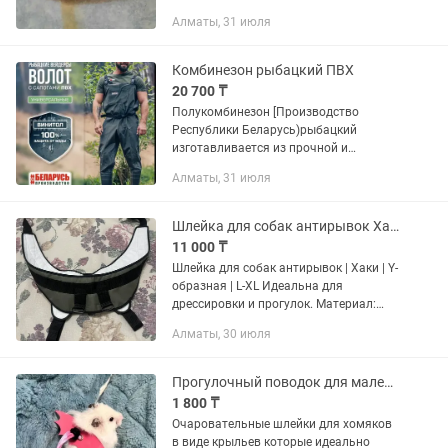
Алматы, 31 июля
Комбинезон рыбацкий ПВХ
20 700 ₸
Полукомбинезон [Производство
Республики Беларусь)рыбацкий
изготавливается из прочной и
водонепроницаемой ПВХ-ткани и
Алматы, 31 июля
высоких мужских сапог на плотной
подошве (сапоги устойчивы к мелким
механическим...
Шлейка для собак антирывок Хаки Y-образная L-XL
11 000 ₸
Шлейка для собак антирывок | Хаки | Y-
образная | L-XL Идеальна для
дрессировки и прогулок. Материал:
Прочная плотная ткань + мягкая
Алматы, 30 июля
стеганая подкладка. Не натирает
шерсть Кольца: 2 металлических...
Прогулочный поводок для маленьких питомцев (хомяки, крысы, свинки и тд)
1 800 ₸
Очаровательные шлейки для хомяков
в виде крыльев которые идеально