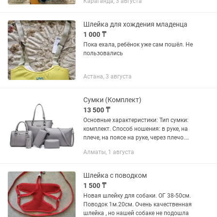
Караганда, 3 августа
(вожжи-поводок) для первых шагов в
розовом цвете.
Шлейка для хождения младенца
1 000 ₸
Пока ехала, ребёнок уже сам пошёл. Не
пользовались
Астана, 3 августа
Сумки (Комплект)
13 500 ₸
Основные характеристики: Тип сумки:
комплект. Способ ношения: в руке, на
плече, на поясе на руке, через плечо.
Материал верха: экокожа Застежка:
Алматы, 1 августа
молния Карманы: есть. Плечевой...
Шлейка с поводком
1 500 ₸
Новая шлейку для собаки. ОГ 38-50см.
Поводок 1м.20см. Очень качественная
шлейка , но нашей собаке не подошла