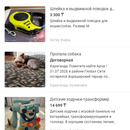
Шлейка и выдвижной поводок для кошек/собак.
3 300 ₸
Шлейка и выдвижной поводок для
кошек/собак. Размер М.
Актау, вчера
Пропала собака
Договорная
Караганда Помогите найти Арчи !
31.07.2026 в районе Глобал Сити
потерялся йоркширский терьер по
кличке Арчи. Малыш был в красной
Караганда, позавчера
шлейке. Семья была проездом в
Караганде, поэтому самостоятельно
искать...
Детские ходунки-трансформер
14 699 ₸
Детские ходунки с игровой панелью на
батарейках, трансформирующиеся в
толокар. В хорошем состоянии, легкие,
удобные. В подарок - ходунки-шлейка