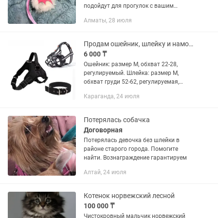
подойдут для прогулок с вашим
питомцем 🤩 Доступны в разных
Алматы, 28 июля
цветах - строгий черный для
любителей классики🖤 и яркий
розовый для...
Продам ошейник, шлейку и намордник.
6 000 ₸
Ошейник: размер М, обхват 22-28,
регулируемый. Шлейка: размер М,
обхват груди 52-62, регулируемая,
светоотражающая. Намордник:
Караганда, 24 июля
размер S, обхват 24-26, регулируемый,
светоотражающий. Цена за все....
Потерялась собачка
Договорная
Потерялась девочка без шлейки в
районе старого города. Помогите
найти. Вознаграждение гарантируем
Алтай, 24 июля
Котенок норвежский лесной
100 000 ₸
Чистокровный мальчик норвежский