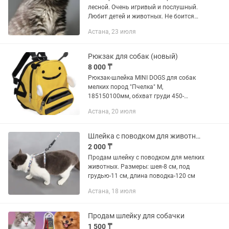
лесной. Очень игривый и послушный.
Любит детей и животных. Не боится
собак. Можно гулять с ним на улице в
Астана, 23 июля
шлейке. Наши котята - это гарантия
того, что вы приобретаете...
Рюкзак для собак (новый)
8 000 ₸
Рюкзак-шлейка MINI DOGS для собак
мелких пород "Пчелка" М,
185150100мм, обхват груди 450-
550мм, Triol. Оригинальный рюкзак-
Астана, 20 июля
шлейка для собак небольших пород -
креативный аксессуар, который
станет...
Шлейка с поводком для животных
2 000 ₸
Продам шлейку с поводком для мелких
животных. Размеры: шея-8 см, под
грудью-11 см, длина поводка-120 см
Астана, 18 июля
Продам шлейку для собачки
1 500 ₸