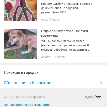
Продам шлейку с поводком размер S
др 3,5кг.Новая не подошел
размер.Цена 1500т.
Аксу, 15 июля
Отдам собаку в хорошие руки.
Бесплатно
Умный, добрый мальчик, метис
(намешан с пастушьей породой). 8
месяцев, обработан от паразитов,
проглистован. Знает команды, приучен
Алматы, 15 июля
к шлейке и езде на машине. Кушает
всё. Отличный компаньон для вашей...
Похожие в городах
Объявления в Казахстане
Қаз
Рус
© 2012-2026, АО «Kaspi Bank»
Пользовательское соглашение