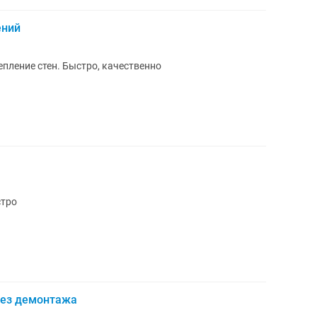
ений
епление стен. Быстро, качественно
стро
без демонтажа