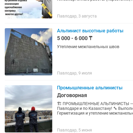
Павлодар, 3 августа
Альпинист высотные работы
5 000 - 6 000 ₸
Утепление межпанельных швов
Павлодар, 9 июля
Промышленные альпинисты
Договорная
🏗️ ПРОМЫШЛЕННЫЕ АЛЬПИНИСТЫ — SK
Павлодаре и по Казахстану! 🔧 Выполняем работы любой сложности на высоте: ✅
Герметизация и утепление межпанельн
Павлодар, 5 июня