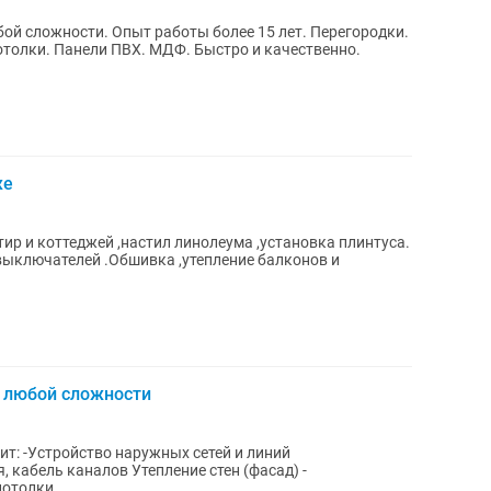
ой сложности. Опыт работы более 15 лет. Перегородки.
отолки. Панели ПВХ. МДФ. Быстро и качественно.
же
ир и коттеджей ,настил линолеума ,установка плинтуса.
выключателей .Обшивка ,утепление балконов и
 любой сложности
т: -Устройство наружных сетей и линий
 кабель каналов Утепление стен (фасад) -
отолки,...