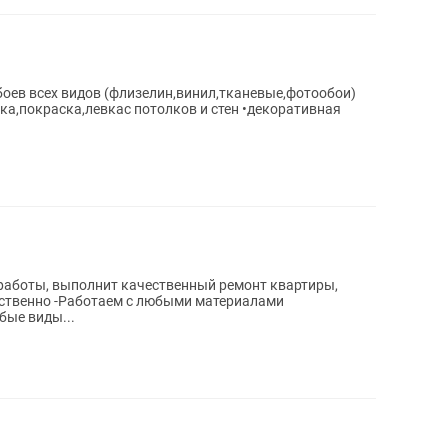
обоев всех видов (флизелин,винил,тканевые,фотообои)
аска,левкас потолков и стен •декоративная
работы, выполнит качественный ремонт квартиры,
бые виды...