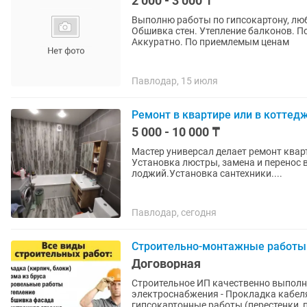
2 000 - 3 000 ₸
Выполню работы по гипсокартону, люб
Обшивка стен. Утепление балконов. П
Аккуратно. По приемлемым ценам
Павлодар, 15 июля
Ремонт в квартире или в коттед
5 000 - 10 000 ₸
Мастер универсал делает ремонт кварт
Установка люстры, замена и перенос 
лоджий.Установка сантехники....
Павлодар, сегодня
Строительно-монтажные работы
Договорная
Строительное ИП качественно выполни
электроснабжения - Прокладка кабеля,
гипсокартонные работы (перестенки, п