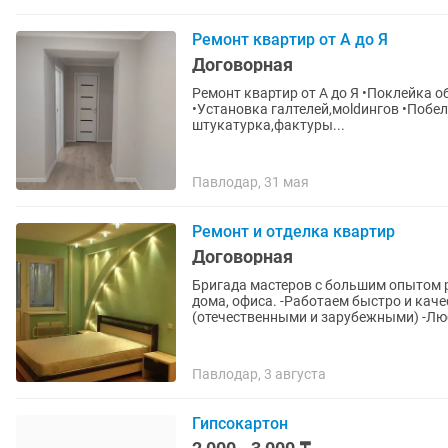
Ремонт квартир от А до Я
Договорная
Ремонт квартир от А до Я •Поклейка 
•Установка галтелей,мoldингов •Побелка,покр
штукатурка,фактуры...
Павлодар, 31 мая
Ремонт и отделка квартир
Договорная
Бригада мастеров с большим опытом 
дома, офиса. -Работаем быстро и качественно -Работаем с любыми материалами
(отечественными и зарубежными) -Лю
Павлодар, 3 августа
Гипсокартон