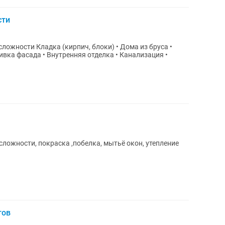
сти
сложности Кладка (кирпич, блоки) • Дома из бруса •
вка фасада • Внутренняя отделка • Канализация •
ожности, покраска ,побелка, мытьё окон, утепление
тов