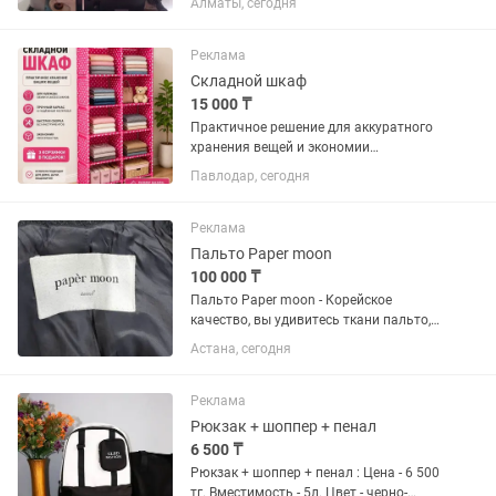
Алматы, сегодня
педалью. Обметывает все виды ткани с
обрезкой края. Бонус при желании-
тумба под эту машину. Тумба на...
Реклама
Складной шкаф
15 000 ₸
Практичное решение для аккуратного
хранения вещей и экономии
пространства. ✓ Вместительные полки
Павлодар, сегодня
— удобно хранить одежду, обувь и
другие вещи ✓ Лёгкая и дышащая
ткань из экологичных материалов ✓...
Реклама
Пальто Paper moon
100 000 ₸
Пальто Paper moon - Корейское
качество, вы удивитесь ткани пальто,
сейчас такое не найти, оверсайз от 44
Астана, сегодня
до 54 размера оверсайз, теплое,
шерстяное, темно- серое, длинное, не
скатывается и не мнется,...
Реклама
Рюкзак + шоппер + пенал
6 500 ₸
Рюкзак + шоппер + пенал : Цена - 6 500
тг. Вместимость - 5л. Цвет - черно-