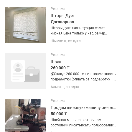
Мы — не просто магазин, а
масштабный бренд мусульманской
Реклама
женской одежды...
Шторы Дует
Договорная
Шторы дуэт ткань турция самая
низкая цена только у нас, замер
доставка установка бесплатно
Шымкент, сегодня
Реклама
Швея
260 000 ₸
💰Оклад: 260 000 тенге + возможность
подработки (оплата за подработку —
день в день) Требования: ✔️ Опыт
Алматы, сегодня
работы швеей обязателен (более 3-6
лет) ✔️ Аккуратность, ответственность
✔️ Умение работать с...
Реклама
Продам швейную машину оверлок 51 класс
50 000 ₸
Швейная машина в отличном
состоянии писатьисать пользовались
в быту. Бытовой электропривод с