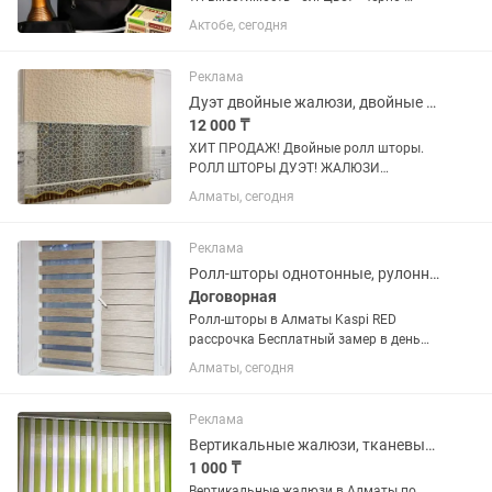
белый. Ткань - Оксфорд ( нейлон )
Актобе, сегодня
Количество отсеков - 8 шт.
Реклама
Дуэт двойные жалюзи, двойные тюлевые ролл-шторы
12 000 ₸
ХИТ ПРОДАЖ! Двойные ролл шторы.
РОЛЛ ШТОРЫ ДУЭТ! ЖАЛЮЗИ
двойные! Двойные тюлевые жалюзи
Алматы, сегодня
Дуэт! Качественные турецкие ткани!
Индивидуально по Вашим размерам.
Выезд на замер бесплатно! Доставка
Реклама
и...
Ролл-шторы однотонные, рулонные шторы мини, в коробе, кассетные
Договорная
Ролл-шторы в Алматы Kaspi RED
рассрочка Бесплатный замер в день
обращения Ролл-шторы в коробе Ролл-
Алматы, сегодня
шторы однотонные мини Рулонные
шторы (ролл шторы) Ролл-шторы в
кассетном механизме...
Реклама
Вертикальные жалюзи, тканевые жалюзи
1 000 ₸
Вертикальные жалюзи в Алматы по