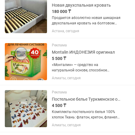
алюминий),...
Новая двухспальная кровать
180 000 ₸
Продается абсолютно новая шикарная
двухспальная кровать на болтовом
качественном соединении, за счёт
Астана, сегодня
болтов прослужит вам долгие годы.
Размер спального места 180 на 200,
размер кровать целиком 200 на...
Реклама
Montalin ИНДОНЕЗИЯ оригинал
5 500 ₸
«Монталин» — средство на
натуральной основе, способное
устранить болевой симптом и
Алматы, сегодня
различные патологии опорно-
двигательной системы. Количество
40капсул Производство Индонезия
Реклама
Врачи назначают...
Постельное белье Туркменское оптом и в розницу
4 500 ₸
Комплекты постельного белья 100%
хлопок Ткань: флатон, кретон, фланель,
ранфорс Цвета: разные Производство:
Алматы, сегодня
Туркменистан 1. 5- 6000 тенге в
розницу, 4500 тенге оптом 2 - 7500