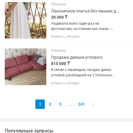
тенге в розницу,...
Реклама
Лаконичное платье без лишних деталей
20 000 ₸
Надевала всего один раз на
фотосессию, состояние как новое. •
Размер XS-S • Очень красиво садится
Алматы, сегодня
по фигуре • Легкая струящаяся ткань •
Минималистичный и актуальный
фасон
Реклама
Продажа дивана углового
815 000 ₸
В связи с переездом, продам диван
угловой.,раскладной на 2 спальных
места.Производитель "Пинскдрев".
Алматы, сегодня
Диван в эксплуатации 2
года,использовался исключительно
для сидения( как кровать не...
1
2
3
...
241
Популярные запросы