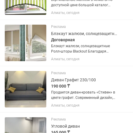
доступной цене большой каталог
тканей обработанных анти пыль анти
Алматы, сегодня
пожар работаем быстро и качественно
без перерыва и выходных замер
доставка установка бесплатно
Реклама
Блэкаут жалюзи, солнцезащитные Ролл-шторы Blackout
Договорная
Блэкаут жалюзи, солнцезащитные
Ролл-шторы Blackout Благодаря
особому строению блэкаут ткань
Алматы, сегодня
защищает помещение от солнечного
света и от жаркой погоды. Степень
затемнения может быть от 95% до
Реклама
100%.
Диван Графит 230/100
190 000 ₸
Продается диван-кровать «Стивен» в
цвете графит. Современный дизайн,
удобная посадка и надежный
Алматы, сегодня
механизм «еврокнижка» делают его
отличным выбором как для гостиной,
так и для ежедневного сна. Диван в...
Реклама
Угловой диван
165 000 ₸