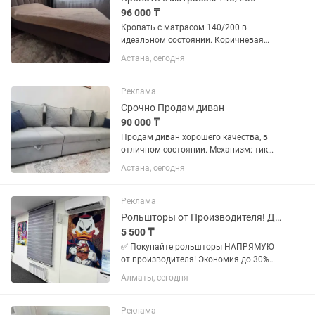
96 000 ₸
Кровать с матрасом 140/200 в
идеальном состоянии. Коричневая
антивандальная ткань.на ножках, что
Астана, сегодня
удобно для пылесоса. Идеально
чистый новый матрас.
Реклама
Срочно Продам диван
90 000 ₸
Продам диван хорошего качества, в
отличном состоянии. Механизм: тик
так, съемный чехол подушек. Ткань:
Астана, сегодня
антивандальная, моющая,
производство Казахстан. 100%
качественная. Цвет: серый. Цена...
Реклама
Рольшторы от Производителя! Дешево! День-Ночь/Блэкаут Дуэт зебра
5 500 ₸
✅ Покупайте рольшторы НАПРЯМУЮ
от производителя! Экономия до 30%
без посредников. ✅ Собственное
Алматы, сегодня
производство в Казахстане: Полный
контроль качества, современные
материалы (ткань, пластик,
Реклама