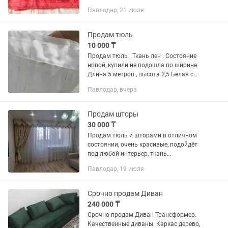
выше
Павлодар, 21 июля
Продам тюль
10 000 ₸
Продам тюль . Ткань лен . Состояние
новой, купили не подошла по ширине.
Длина 5 метров , высота 2,5 Белая с
красивыми серебристыми бликами
Павлодар, вчера
Продам шторы
30 000 ₸
Продам тюль и шторами в отличном
состоянии, очень красивые, подойдёт
под любой интерьер, ткань
качественная. Имеется торг. Высота
Павлодар, 19 июля
тюли 2.50, ширина 3.80, шторами
ширина 2.5.
Срочно продам Диван
240 000 ₸
Срочно продам Диван Трансформер.
Качественные диваны. Каркас дерево,