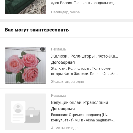
лдсп Россия. Ткань антивандальная,
велюр мебельный. Новые. В наличии и
Павлодар, вчера
на заказ. Доставка по г.Павлодар до
подъезда Бесплатно.
Вас могут заинтересовать
Реклама
Жалюзи . Ролл-шторы . Фото-Жалюзи
Договорная
Жалюзи . Ролл-шторы . Тюль-ролл-
шторы. Фото-Жалюзи. Большой выбор
ткани
Жезказган, сегодня
Реклама
Ведущий онлайн-трансляций
Договорная
Вакансия: Стример-продавец (Live-
консультант) Мы в «Aisha Saginbay»
расширяем команду и ищем
Алматы, сегодня
харизматичного Стримера-продавца!