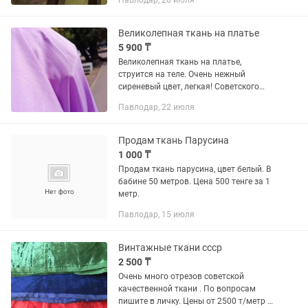
Павлодар, 28 июля
цена 32000 тг./рулон. Ширина 80 см.
длина 50 м/пог....
Великолепная ткань на платье
5 900 ₸
Великолепная ткань на платье,
струится на теле. Очень нежный
сиреневый цвет, легкая! Советского
производства!
Павлодар, 22 июля
Продам ткань Парусина
1 000 ₸
Продам ткань парусина, цвет белый. В
бабине 50 метров. Цена 500 тенге за 1
метр.
Павлодар, 15 июля
Винтажные ткани ссср
2 500 ₸
Очень много отрезов советской
качественной ткани . По вопросам
пишите в личку. Цены от 2500 т/метр и