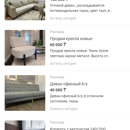
Угловой диван , раскладывается.
Антивандальная ткань, цвет тауп, в
идеальном состоянии.
Астана, сегодня
Реклама
Продам кресла новые
60 000 ₸
Продам кресла новые. Ткань букле
светлые, каркас металл. Высота от
пола 80 см, ширина 70 см. Есть 8 шт в
Астана, сегодня
наличии. Все в упаковках не вскрытые
Реклама
Диван офисный б/у
40 000 ₸
Диван офисный б/у, в отличном
состоянии, ткань
Алматы, сегодня
Реклама
Кровать с матрасом 140/200